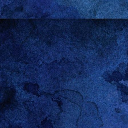
historias de otras perso
fuente inagotable de inspi
Las relaciones heterosexu
asomo con desgano, pero
dominación”: no me intere
parir. Feminista como si
abierto paso a los golpes
dejado de ser las que tie
haciendo casi nada.
Pensándolo bien, es pos
A decir verdad, hacerle hi
empresa condenada al frac
lucre con ellas. Las dej
lejos de los ojos ajenos
almohada cuyos únicos te
conciliatorios que no tie
señor marido y yo, para s
La historia de Gareth no
pormenores del
baby sho