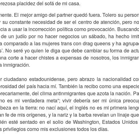
ras de sí. El indígena soy yo, pero la blanquita, con su cirio ba
erezosa placidez del sofá de mi casa.
e que la superstición también puede ser gringa, rubia y suburb
ente. El mejor amigo del partner quedó fuera. Tolero su perso
 su constante necesidad de ser el centro de atención, pero no
el ritual ocuparon sesudos debates en nuestra mesa del 
cia a usar la incorrección política como provocación. Buscando
erimos no darle mayor importancia. Creímos habernos reído lo s
a de un judío por no hacer negocios un sábado, ha hecho imit
alles. Eso hasta que empezamos a reparar en su compañero a q
ha comparado a las mujeres trans con drag queens y ha agrupado
llamaremos Will. Bajito, más bien maluquito de cara y con un gu
s’. No seré yo quien le diga que debe cambiar su forma de act
mima, mi mamá me ama” a los cuatro vientos. Las piernas de ru
na corte a hacer chistes a expensas de nosotros, los inmigra
e un cacorro, no le alcanzaban para compensar sus demás fale
a inmigración.
rvación fue una bermuda que le caía unos 25 cm arriba de la 
rá heteronormativo, pero los hombres usando pantalones así 
 ciudadano estadounidense, pero abrazo la nacionalidad c
echas se intensificaron en cuanto la parejita entró en crisis.
erosidad del país hacia mí. También la recibo como una espec
precariamente, del clima antinmigrantes que azota la nación. P
roblemas en el hogar de Will y Grace una tarde de viernes
r no es mi verdadera meta”; vivir debería ser mi única preo
rche. Que Will hubiera hecho chirriar las llantas del carro mie
beza en la tierra: no nací aquí, el inglés no es mi primera le
s espectacular que lo que ocurrió luego. Grace salió a h
n fe de mis orígenes, y la nariz y la barba revelan un linaje qu
e los maricas de la casa del frente acabaron escuchándolo 
uién esté sentado en el solio de Washington, Estados Unidos t
tó a quien estuviera al otro lado de la línea no incluía viol
 privilegios como mis exclusiones todos los días.
financieros o con la división de los quehaceres doméstic
personalidades haciendo metástasis tras años de mirar para el o