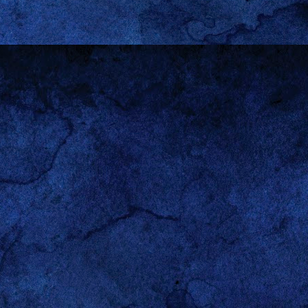
or el
homo sapiens
como
juego de poderes al que me
ue no he dicho “juego de
 en su afán de engendrar y
 así las mujeres se hayan
 a la
manosphere
), no han
e les otorga a los hombres
os ámbitos, pero estoy en
paz con eso.
visión Continental es una
 pero nunca falta quién se
antes son las que ocurren
medor. En los alegatos de
esos insondables acuerdos
sta el mundo de afuera (mi
culación.
scribió para contarme los
 hecho cancelar sus planes