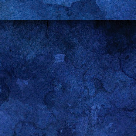
nas y de mí mismo y porque, en cierto sentido, comparte mi fascinación p
ración.
ales, para el ejemplo con el que abro esta entrada, encierran un fascinante 
 que nunca decepciona si se le dedica la atención del caso. Nótese q
sa llevar la contabilidad de las victorias y las derrotas de hombres y mujeres
go siendo (aunque menos fumado en estos últimos años) tengo muy claro que,
 e, involuntariamente, suscitado el pánico de muchos hombres (cordial saludo
nen que esforzarse el triple para recibir un tercio del reconocimiento que s
ible que todavía me consideren un feminista muy, muy, muy fumado en algun
storiografía a cualquier
Guerra de los Sexos
que no sea la producida por Vene
aso. Al igual que en cualquier litigio, las guerras se ganan y se pierden,
o a un lado porque estoy convencido de que las negociaciones más interes
, en los álgidos debates que se suscitan en el sofá y en las mesas del co
stigos son las cobijas y las tablas de la cama. Y, muy especialmente, en 
nen ningún sentido para quienes no participan en ellos. Lo único que llega ha
eguir con el ejemplo) son las versiones que cada partícipe decide poner en cir
 puede ser más elocuente en este sentido. Mi antiguo estudiante no me e
wer
del sábado. Si se tomó la molestia fue para “quejarse” de que lo habían