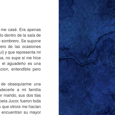
r ‘sutilmente’ sobre
correctamente que lo
 me casé. Era apenas
na diferencia notable
o dentro de la sala de
 y racista, pero quien
se sombrero. Se supone
vió lo suficiente para
rero de las ocasiones
hos de mis amigos y a
uí) y que representa mi
sa, no supe si me hice
or marido y escribir al
o, el aguadeño es una
cion, entendible pero
oca esta entrada, era
viernes de 2024. El
tas de la entrada de
a de obsequiarme una
rganizarlas de manera
adecerle a mi familia
l frente. Soy tan buen
r marido, sus dos tías
su nombre. Llamémosla
bela Jucor, fueron toda
 casa con un cirio de
es que otrora me hacían
 lo dejó alumbrando la
oy encuentran su mayor