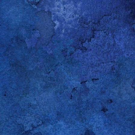
s estudiantes que, en su tiempo, se hizo merecedor de mi dirección de corre
lento para el español era más bien limitado, así que no intentó usarlo. Sin 
e dijo que se había acordado de mí porque el sábado anterior lo habían hec
 llevado a rastras a un
baby shower
. Recordé el momento exacto de su evo
e 2017 en Oxford, Ohio, en un segundo piso, entre las 4:30 y las 5:45 pm, du
sábado" y Gareth me respondió “el sábado es para los chicos”. El gracejo, 
. Tal vez ni siquiera preparado para la ocasión. Pero me llamó bastante la at
rmación de fraternidad ampliamente difundida en las universidades en Es
ia es poderosa: sin importar las parejas, los oficios del domingo o los exáme
 boys
). Feminista fumado como era en esa época, no me podía quedar con e
 cuando te obliguen a cancelar tus planes con
the boys
y a pasarte toda la
novia o esposa gritando por cositas para bebé”. Con la típica y arro
riza al grupo etario, los estudiantes rieron porque el profe, una vez más, se
na sola cualidad que nos une a los hombres gay, sin distingo de edad, orige
servación. Qué hacemos con lo que observamos es tema para otra entrada. 
de mi atención para ver, oír y luego soltar la lengua, coger el lápiz o martillar
 me llamo a engaño: mis interpretaciones están decisivamente marcadas por
 mano. Por eso nunca me he vanagloriado de tener razón; reconociendo la fal
o con poner los hechos desnudos sobre la mesa y someterlos al juicio ajeno.
también (como diría una amiga) pro-hi-bi-do, suele ser bastante más indulge
da que le lectore no sepa o no comparta: si se pasa por estas líneas es por