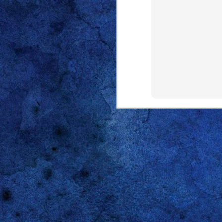
JUL
26