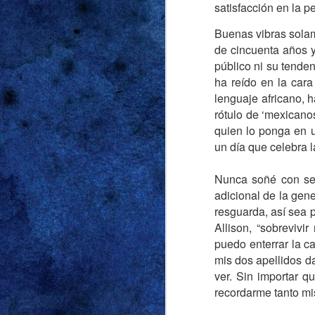
puerta tras cerrarla t
satisfacción en la p
decidida a recordarm
Buenas vibras solam
de cincuenta años y
Las cábalas sobre 
público ni su tenden
siguientes, pero pref
ha reído en la car
sin agregar más det
lenguaje africano, 
razones antedichas, 
rótulo de ‘mexicano
gritaba “mi mamá me 
quien lo ponga en u
para el cumpleaños d
un día que celebra l
desencadenó la obse
fuck me shorts
. Sona
Nunca soñé con ser
sospechas. Y las sosp
adicional de la gen
resguarda, así sea 
Supimos que había p
Allison, “sobrevivi
vodka-tonics en el po
puedo enterrar la ca
casa fue mucho meno
mis dos apellidos da
volumen tan alto qu
ver. Sin importar q
agravios que le espe
recordarme tanto mis
tampoco problemas 
incompatibilidad de 