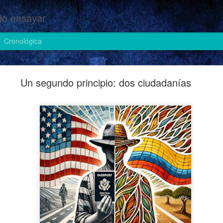
o ensayar
Cronológica
Cosas de heteros (II)
Un segundo principio: dos ciudadanías