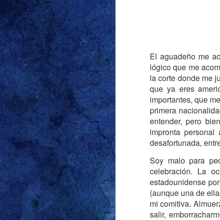
Decía mi abuela: “E
relaciones no conve
El aguadeño me ac
escuché más de una v
lógico que me acomp
en términos de edad, 
la corte donde me j
haya crecido en una v
que ya eres americ
conocer a mi primer 
importantes, que me 
todos los trató muy b
primera nacionalida
Lo dije en la entrada 
entender, pero bie
impronta personal 
respecto. Y lo que d
desafortunada, entr
demasiado grande p
comienzo del verano
Soy malo para ped
nuestra casa vueltas
celebración. La oc
que no cayeran las un
estadounidense por 
vecino que en los do
(aunque una de ella
Grace para no dejarl
mi comitiva. Almuer
unos 50 centímetros d
salir, emborracharm