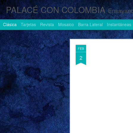
PALACÉ CON COLOMBIA
Ensayand
Clásica
Tarjetas
Revista
Mosaico
Barra Lateral
Instantáneas
AUG
FEB
1
2