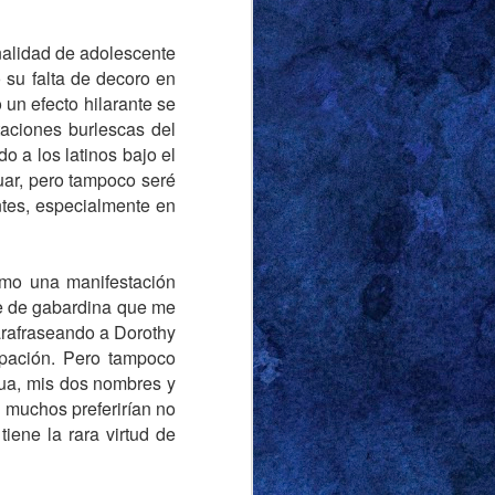
jo la tormenta, parecía
ana.
nalidad de adolescente
 su falta de decoro en
comedor en los días
 un efecto hilarante se
uficiente con el cirio
aciones burlescas del
uien, por las mismas
 a los latinos bajo el
sto para vestirse que
uar, pero tampoco seré
gbier y el culo, como
ntes, especialmente en
ncias. El detalle que
rodilla: los famosos
de cortos, despiertan
omo una manifestación
ie de gabardina que me
arafraseando a Dorothy
 mientras apurábamos
cupación. Pero tampoco
ntras se alejaba de la
ngua, mis dos nombres y
ablar mal de él a un
e muchos preferirían no
todo. El memorial de
iene la rara virtud de
encia de ningún tipo,
os. Parecía más una
tro lado. No recuerdo