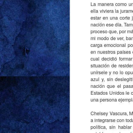
La manera como un
cuál fue el detonant
ella viviera la jura
bombillo se encendi
estar en una corte 
manguera en mano, o
nación ese día. Tam
sentía peor persona p
proceso que, por más
mi modo de ver, bana
A partir de ese mome
carga emocional po
Nótese: ni mi señor m
en nuestros países d
bastó con sentarnos e
cual decidió formar
solo detalle del nov
situación de reside
tipo Madonna y Sean 
unírsele y no lo opu
atrapados en un círcu
azul y, sin deslegi
a peleas que termina
nación que el pasa
Estados Unidos le c
Luego vino la calma
una persona ejempla
fuera de la casa. 
caballeros con mejo
Chelsey Vascura, Ma
pasar del pandebono
a integrarse con tod
Meeting Mr. Righ
política, sin habl
brown coc