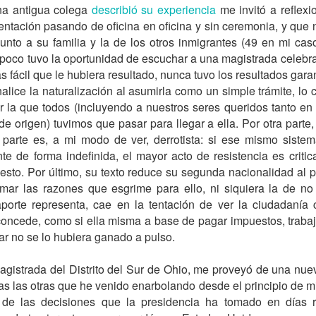
a antigua colega
describió su experiencia
me invitó a reflex
e, pero mientras le ponía fertilizante a Judy Garland, la flor
mentación pasando de oficina en oficina y sin ceremonia, y que n
ó: “Creo que Grace le olió el pandebono a Will”. Mi señor m
junto a su familia y la de los otros inmigrantes (49 en mi cas
ído aguzado, se enteró también de que su presencia la impo
poco tuvo la oportunidad de escuchar a una magistrada celebra
or su culpa, "the more he stays, the more he fucks me over", fu
 fácil que le hubiera resultado, nunca tuvo los resultados gara
lice la naturalización al asumirla como un simple trámite, lo c
nto, el show de Will y Grace se convirtió en el programa con má
r la que todos (incluyendo a nuestros seres queridos tanto e
arido ni yo tuvimos que meternos en la vida de la, en aparienci
e origen) tuvimos que pasar para llegar a ella. Por otra parte, 
n el porche con nuestros cocteles, unas tardes sí y otras tamb
 parte es, a mi modo de ver, derrotista: si ese mismo sistem
elón que se emitía desde el porche del frente. Imposible decir 
nte de forma indefinida, el mayor acto de resistencia es criti
Penn en “Till Death Do Us Part”; más bien eran Madonna y Se
esto. Por último, su texto reduce su segunda nacionalidad al p
lo vicioso impuesto por el contrato de arrendamiento: no poder
timar las razones que esgrime para ello, ni siquiera la de no
ban en reconciliaciones que terminaban en peleas.
porte representa, cae en la tentación de ver la ciudadaní
oncede, como si ella misma a base de pagar impuestos, traba
. Grace se veía contenta, probablemente porque Will empez
r no se lo hubiera ganado a pulso.
Él se compró unos cuantos
fuck me shorts
más y a dejarse 
r sentido de la moda y horas de más en el gimnasio que él m
gistrada del Distrito del Sur de Ohio, me proveyó de una nue
 a CeCe Peniston entrando en escena.
as las otras que he venido enarbolando desde el principio de m
t, the man of my dreams / The one who shows me true love, or at
ar de las decisiones que la presidencia ha tomado en días re
oa skin and curly black hair / It's just the way he looks at me, th