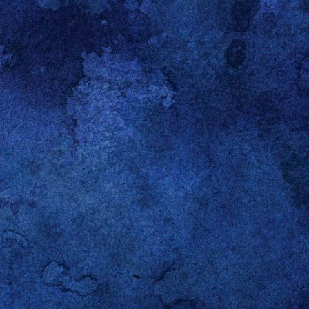
o electrónico personal, me
embargo, con esa concisión
ho cancelar sus planes
with
cación: en alguno de los
rante la lección sobre los
con toda seguridad, no fue
ención porque “Saturday is
tados Unidos. Básica como
nes del lunes, los sábados
l entripado y le solté en
 tarde y buena parte de la
gante negación sobre el
 puso sarcástico.
n o condición, es nuestra
En mi caso, basta con que
 el teclado. No dejo títere
 percepciones, prejuicios
ibilidad y lo apriorístico
 O, mejor dicho, al de mi
nte que yo. Creo que hasta
que disfruta que le cuente