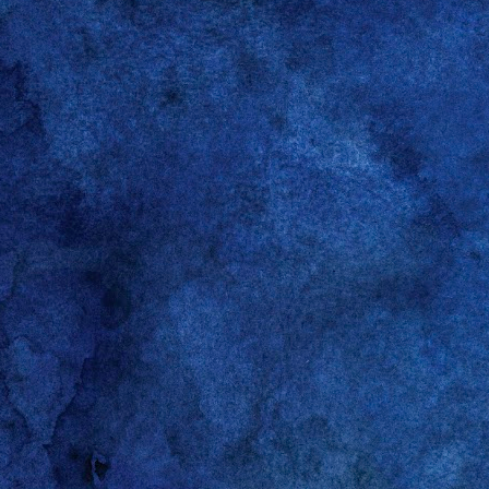
Gareth A, uno de los poco
escribió hace poco. Su ta
que siempre le celebré m
the boys
y, acto seguido,
primeros días del otoño d
días de la semana. Dije "
inventado sobre la marcha
for the boys” es una afi
pueda parecer, la sentenc
son para los amigos (
the
inglés: “hablamos de eso
noche escuchando a tu 
envejecimiento que caracte
Si tuviera que escoger u
infinita capacidad de ob
algo se ponga en el radar 
con cabeza, pero tampoco
y experiencias de segunda
de mis ideas, me conform
señor marido que, siendo 
este punto no he dicho na