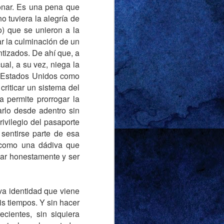
ionar. Es una pena que
ibunda consentida, el
o tuviera la alegría de
arido, por su parte,
o) que se unieron a la
rtunaba tanto que se
r la culminación de un
eron sus palabras.
ntizados. De ahí que, a
ual, a su vez, niega la
s rating en mi hogar.
n Estados Unidos como
a, infeliz pareja. Nos
criticar un sistema del
ién, para no perder un
a permite prorrogar la
que era una situación
carlo desde adentro sin
an Penn en “Bizarre”,
rivilegio del pasaporte
se separar los llevaba
 sentirse parte de esa
a como una dádiva que
jar honestamente y ser
ó a pasar más tiempo
ver en compañía de
ismo. Fue inevitable
va identidad que viene
is tiempos. Y sin hacer
 least it seems / With
cientes, sin siquiera
at gentle, loving stare