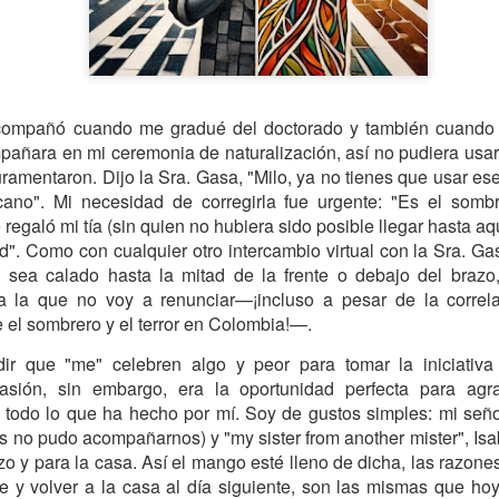
l amor es ciego, pero los vecinos no” cuando quería opina
ncionales. Por lo general, porque le lectore ha asumido 
ompañó cuando me gradué del doctorado y también cuando
ez, el comentario se refería a parejas heterosexuales con algu
añara en mi ceremonia de naturalización, así no pudiera usarl
clase social o raza. Y sí, mi abuela era así de edadista, clasista
uramentaron. Dijo la Sra. Gasa, "Milo, ya no tienes que usar e
ersión distinta de Colombia, que tire la primera piedra. No vi
ano". Mi necesidad de corregirla fue urgente: "Es el somb
novio, así que no sé qué tan homófoba era, pero conoció a muc
regaló mi tía (sin quien no hubiera sido posible llegar hasta aq
ien, así que la discusión sobre intersecciones termina aquí.
d". Como con cualquier otro intercambio virtual con la Sra. Ga
anterior: si mi radar detecta algo, quiero conversarlo con mi señ
n sea calado hasta la mitad de la frente o debajo del braz
a la que no voy a renunciar—¡incluso a pesar de la correla
etectaron tanto mi radar como el suyo, para el caso que conv
e el sombrero y el terror en Colombia!—.
ara dejarlo pasar. Todo comenzó en un incierto jueves o 
 trajo consigo unos aguaceros de terror que tenían las plan
ir que "me" celebren algo y peor para tomar la iniciativ
 miseria. Por eso, en cuanto escuché el primer trueno, salí a o
asión, sin embargo, era la oportunidad perfecta para agr
as sobre las otras. Mientras estaba en ello, vi a la vecina de
todo lo que ha hecho por mí. Soy de gustos simples: mi seño
s años que vivió en la cuadra no me molesté en preguntarle 
s no pudo acompañarnos) y "my sister from another mister", Isa
a anónima. No sé con exactitud qué pretendía, pero salió de la
zo y para la casa. Así el mango esté lleno de dicha, las razon
e alto, lo encendió, lo miró atentísima por un par de minutos y
e y volver a la casa al día siguiente, son las mismas que h