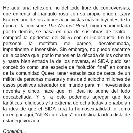
He aquí una reflexión, no del todo libre de controversias,
que enfrenta al triángulo rosa con su propio origen: Larry
Kramer, uno de los autores y activistas más influyentes de la
época—la miniserie
The Normal Heart
, muy recomendada
por lo demás, se basa en una de sus obras de teatro—
comparó la epidemia del SIDA con el Holocausto. En lo
personal, la metáfora me parece, desafortunada,
impertinente e insensible. Sin embargo, no puedo sacarme
de la cabeza que, por lo menos en la década de los ochenta
y hasta bien entrada la de los noventa, el SIDA pudo ser
concebido como una especie de “solución final” en contra
de la comunidad Queer: tener estadísticas de cerca de un
millón de personas muertas y más de dieciocho millones de
casos positivos alrededor del mundo para mil novecientos
noventa y cinco, hace que mi idea no suene del todo
descabellada. Y si a esto podemos agregar que los
fanáticos religiosos y la extrema derecha todavía enarbolan
la idea de que el SIDA cura la homosexualidad, o como
dicen por aquí, “AIDS cures fags”, mi obstinada idea dista de
estar equivocada.
Continúa...