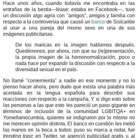
Hace unos años, cuando todavía me encontraba en las
entrañas de la bestia—léase: estaba en Facebook—, tuve
un discusión algo agria con "amigos", amigos y familia con
respecto a la controversia que causó un
banco
de Sisícaribe
al usar a una pareja del mismo sexo en una de sus
imágenes publicitarias.
De los maricas en la imagen hablamos después.
Quedémonos, por ahora, con que su (re)presentación,
la propia imagen de la homonormalización, poco o
nada hace por expandir la discusión con respecto a la
diversidad sexual en el país.
No llamé
"comemierda"
a nadie en ese momento y no lo
pienso hacer ahora, pero dudo que exista una palabra más
acertada en la lengua española para describir sus
reacciones con respecto a la campaña. Y si digo esto sobre
las personas a las que esto les pareció un paso gigante en
términos de inclusión de la comunidad LGBITQA+ en
Yomellamocumbia, quienes se indignaron por lo mismo no
me merecen opinión distinta. El banco en cuestión les metió
las manos en la boca a todos: puso su marca a rodar, fue
trending topic
en Twitter, se agenció publicidad gratis
y, al