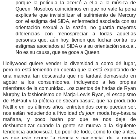
porque la película la acercó
a ella
a la música de
Queen.
Nosotros coincidimos en que no vale la pena
explicarle que invisibilizar el sufrimiento de Mercury
con el estigma del SIDA, enfermedad
asociada con su
orientación sexual a la sazón, no guarda mayores
diferencias con menospreciar a todas aquellas
personas que, aún hoy, tienen que luchar contra los
estigmas asociados al SIDA o a su orientación sexual.
No es su causa, que se goce a Queen.
Hollywood quiere vender la diversidad a como dé lugar,
pero no está teniendo en cuenta que la está explotando de
una manera tan descarada que no tardará demasiado en
agotar a los consumidores, incluyendo a les propies
miembres de la comunidad. Los cuentos de hadas de Ryan
Murphy, la fashionismo de Marja-Lewis Ryan, el escapismo
de RuPaul y la plétora de stream-basura que ha producido
Netflix en los últimos años, entretenidos como puedan ser,
nos están reduciendo a frivolidad
du jour
, moda hoy-basura
mañana, y poco harán por que se nos deje de
deshumanizar cuando la gente se mueva a la siguiente
tendencia audiovisual. Lo peor de todo, como lo dije antes,
es que esto ocurre "a ciencia y paciencia" de la propia