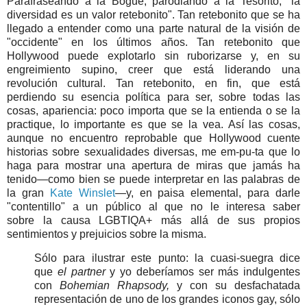
Parafraseando a la Bogue, parodiando a la Tesorito, "la
diversidad es un valor retebonito". Tan retebonito que se ha
llegado a entender como una parte natural de la visión de
"occidente" en los últimos años. Tan retebonito que
Hollywood puede explotarlo sin ruborizarse y, en su
engreimiento supino, creer que está liderando una
revolución cultural. Tan retebonito, en fin, que está
perdiendo su esencia política para ser, sobre todas las
cosas, apariencia: poco importa que se la entienda o se la
practique, lo importante es que se la vea. Así las cosas,
aunque no encuentro reprobable que Hollywood cuente
historias sobre sexualidades diversas, me em-pu-ta que lo
haga para mostrar una apertura de miras que jamás ha
tenido—como bien se puede interpretar en las palabras de
la gran
Kate Winslet
—y, en paisa elemental, para darle
"contentillo" a un público al que no le interesa saber
sobre
la causa LGBTIQA+
más allá de sus propios
sentimientos y prejuicios sobre la misma.
Sólo para ilustrar este punto: la cuasi-suegra dice
que
el partner
y yo deberíamos ser más indulgentes
con
Bohemian Rhapsody,
y con su desfachatada
representación de uno de los grandes iconos gay, sólo