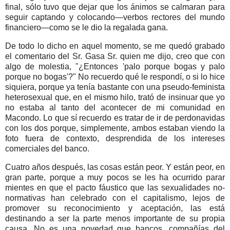
final, sólo tuvo que dejar que los ánimos se calmaran para
seguir captando y colocando—verbos rectores del mundo
financiero—como se le dio la regalada gana.
De todo lo dicho en aquel momento, se me quedó grabado
el comentario del Sr. Gasa Sr. quien me dijo, creo que con
algo de molestia, "¿Entonces 'palo porque bogas y palo
porque no bogas'?" No recuerdo qué le respondí, o si lo hice
siquiera, porque ya tenía bastante con una pseudo-feminista
heterosexual que, en el mismo hilo, trató de insinuar que yo
no estaba al tanto del acontecer de mi comunidad en
Macondo. Lo que sí recuerdo es tratar de ir de perdonavidas
con los dos porque, simplemente, ambos estaban viendo la
foto fuera de contexto, desprendida de los intereses
comerciales del banco.
Cuatro años después, las cosas están peor. Y están peor, en
gran parte, porque a muy pocos se les ha ocurrido parar
mientes en que el pacto fáustico que las sexualidades no-
normativas han celebrado con el capitalismo, lejos de
promover su reconocimiento y aceptación, las está
destinando a ser la parte menos importante de su propia
causa. No es una novedad que bancos, compañías del