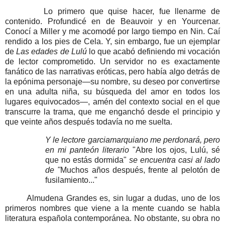
Lo primero que quise hacer, fue llenarme de
contenido.
Profundicé en de Beauvoir y en Yourcenar.
Conocí a Miller y me acomodé por largo tiempo en Nin. Caí
rendido a los pies de Cela. Y, sin embargo, fue un ejemplar
de
Las edades de Lulú
lo que acabó definiendo mi vocación
de lector comprometido. Un servidor no es exactamente
fanático de las narrativas eróticas, pero había algo detrás de
la epónima personaje—su nombre, su deseo por convertirse
en una adulta niña, su búsqueda del amor en todos los
lugares equivocados—, amén del contexto social en el que
transcurre la trama, que me enganchó desde el principio y
que veinte años después todavía no me suelta.
Y le lectore garciamarquiano me perdonará, pero
en mi panteón literario
"Abre los ojos, Lulú, sé
que no estás dormida"
se encuentra casi al lado
de "
Muchos años después, frente al pelotón de
fusilamiento..."
Almudena Grandes es, sin lugar a dudas, uno de los
primeros nombres que viene a la mente cuando se habla
literatura española contemporánea. No obstante, su obra no