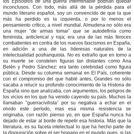
l
os
Episodios de una guerra interminable
podrían quedar
inconclusos. Con todo, más allá de la pérdida para el
mundo literario español, soy un convencido de que la que
más ha perdido es la izquierda, o por lo menos el
pensamiento crítico, a nivel mundial. Almudena no sólo era
una mujer "de armas tomar" que se autodefinía como
feminista, anticlerical y roja; era una de las más feroces
combatientes en contra de los nuevos fascismos en España,
en adición a una de las lideresas naturales de la
intelectualidad posfranquista. No es extraño que en torno a
su muerte se constelen figuras tan distantes como Ana
Belén y Pedro Sánchez: era tanto celebridad como figura
pública. Desde su columna semanal en El País, coherente
con el compromiso del que hablé antes, Grandes no sólo
sacaba a relucir su profundo conocimiento de la Historia de
España sino que analizaba, con argumentos, los peligros de
los vicios en los que ha venido cayendo su país. Muchos la
llamaban "guerracivilista" por su negativa a echar en el
olvido este período, mas esa misma resistencia se
originaba, con razón pienso yo, en que España nunca ha
dejado de estar al borde de repetir esa historia. Más que la
literatura, es su faceta intelectual lo que ha hecho parte de
la disquisición sobre el ser hispano en el mundo pues, si las