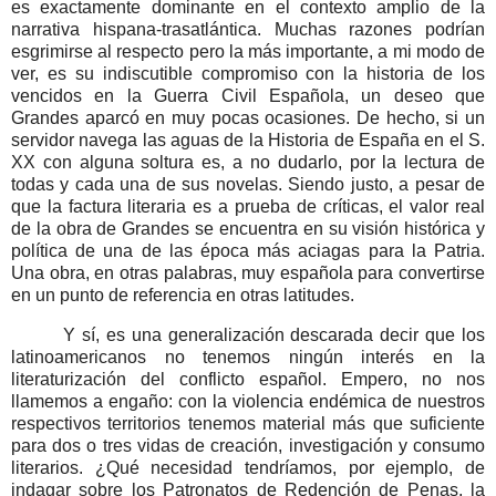
es exactamente dominante en el contexto amplio de la
narrativa hispana-trasatlántica.
Muchas razones podrían
esgrimirse al respecto pero la más importante, a mi modo de
ver, es su indiscutible compromiso con
la historia de los
vencidos en la Guerra Civil Española, un deseo que
Grandes
aparcó
en
muy pocas ocasiones.
De hecho, si un
servidor navega las aguas de la Historia de España en el S.
XX con alguna soltura es, a no dudarlo, por la lectura de
todas y cada una de sus novelas. Siendo justo, a pesar de
que la factura literaria es a prueba de críticas, el valor real
de la obra de Grandes se encuentra en su visión histórica y
política de una de las época más aciagas para la Patria.
Una obra, en otras palabras, muy española para convertirse
en un punto de referencia en otras latitudes.
Y sí, e
s una generalización descarada decir que los
latinoamericanos no tenemos ningún interés en la
literaturización del conflicto español. Empero, no nos
llamemos a engaño:
con la violencia endémica de nuestros
respectivos territorios tenemos material más que suficiente
para dos o tres vidas de creación, investigación y consumo
literarios. ¿Qué necesidad tendríamos, por ejemplo, de
indagar sobre los Patronatos de Redención de Penas, la