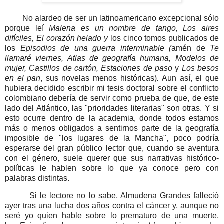
N
o alardeo de ser un latinoamericano excepcional sólo
porque leí
Malena es un nombre de tango,
Los aires
difíciles, El corazón helado y
los cinco tomos publicados de
los
Episodios de una guerra interminable (
amén de
Te
llamaré viernes, Atlas de geografía humana, Modelos de
mujer, Castillos de cartón, Estaciones de paso
y
Los besos
en el pan
, sus novelas menos históricas)
.
Aun así, el que
hubiera decidido escribir mi tesis doctoral sobre el conflicto
colombiano debería de servir como prueba de que, de este
lado del Atlántico, las "prioridades literarias" son otras. Y si
esto ocurre dentro de la academia, donde todos estamos
más o menos obligados a sentirnos parte de la geografía
imposible de "los lugares de la Mancha", poco podría
esperarse del gran público lector que, cuando se aventura
con el género, suele querer que sus narrativas histórico-
políticas le hablen sobre lo que ya conoce pero con
palabras distintas.
Si le lectore no lo sabe, Almudena Grandes falleció
ayer tras una lucha dos años contra el cáncer y, aunque no
seré yo quien hable sobre lo prematuro de una muerte,