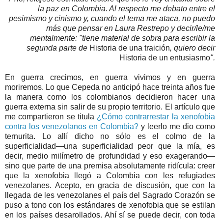
la paz en Colombia. Al respecto me debato entre el
pesimismo y cinismo y, cuando el tema me ataca, no puedo
más que pensar en Laura Restrepo y decir/le/me
mentalmente: "tiene material de sobra para escribir la
segunda parte de
Historia de una traición
, quiero decir
Historia de un entusiasmo
".
En guerra crecimos, en guerra vivimos y en guerra
moriremos. Lo que Cepeda no anticipó hace treinta años fue
la manera como los colombianos decidieron hacer una
guerra externa sin salir de su propio territorio. El artículo que
me compartieron se titula
¿Cómo contrarrestar la xenofobia
contra los venezolanos en Colombia?
y leerlo me dio como
ternurita. Lo allí dicho no sólo es el colmo de la
superficialidad—una superficialidad peor que la mía, es
decir, medio milímetro de profundidad y eso exagerando—
sino que parte de una premisa absolutamente ridícula: creer
que la xenofobia llegó a Colombia con les refugiades
venezolanes. Acepto, en gracia de discusión, que con la
llegada de les venezolanes el país del Sagrado Corazón se
puso a tono con los estándares de xenofobia que se estilan
en los países desarollados. Ahí sí se puede decir, con toda