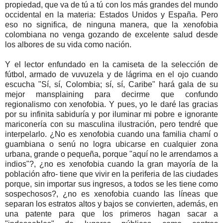
propiedad, que va de tú a tú con los más grandes del mundo
occidental en la materia: Estados Unidos y España. Pero
eso no significa, de ninguna manera, que la xenofobia
colombiana no venga gozando de excelente salud desde
los albores de su vida como nación.
Y el lector enfundado en la camiseta de la selección de
fútbol, armado de vuvuzela y de lágrima en el ojo cuando
escucha "Sí, sí, Colombia; sí, sí, Caribe" hará gala de su
mejor mansplaining para decirme que confundo
regionalismo con xenofobia. Y pues, yo le daré las gracias
por su infinita sabiduría y por iluminar mi pobre e ignorante
mariconería con su masculina ilustración, pero tendré que
interpelarlo. ¿No es xenofobia cuando una familia chamí o
guambiana o senú no logra ubicarse en cualquier zona
urbana, grande o pequeña, porque "aquí no le arrendamos a
indios"?, ¿no es xenofobia cuando la gran mayoría de la
población afro- tiene que vivir en la periferia de las ciudades
porque, sin importar sus ingresos, a todos se les tiene como
sospechosos?, ¿no es xenofobia cuando las líneas que
separan los estratos altos y bajos se convierten, además, en
una patente para que los primeros hagan sacar a