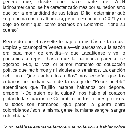
género que, desde que hace parte del ADN
latinoamericano, se ha caracterizado más por su hedonismo
que por la profundidad de sus letras. Difícil determinar qué
se proponía con un álbum así, pero lo escucho en 2021 y no
dejo de sentir que, como decimos en Colombia, "tiene su
cuento".
Recuerdo que el cassette lo trajeron mis tías de la cuasi-
utópica y cosmopolita Venezuela—sin sarcasmo, a la sazón
era para morir de envidia—y que Laeafitense y yo lo
poníamos a repetir hasta que la paciencia parental se
agotaba. Fue, tal vez, el primer momento de educación
política que recibimos y ni siquiera lo sentimos. La canción
del título "Que canten los niños" nos enseñó que los
cubanos no podían salir de la isla y de "Pobre pueblo"
aprendimos que Trujillo mataba haitianos por deporte,
empero "¿De quién es la culpa?" nos habló al corazón
pintando la situación de Colombia con los colores precisos:
"si todos son hermanos, que paren la guerra entre
colombianos / son la misma gente, la misma sangre, sangre
colombiana".
Y no, relájese estimade lectore que no le voy a hablar sobre