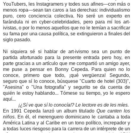
YouTubers, les Instagramers y todes sus afines—con más o
menos ropa—sean tan caros a las derechas: individualismo
puro, cero conciencia colectiva. No seré un experto en
farándula ni en cyber-celebridades, pero para mí los art-
ivistas, o por lo menos aquellos que no le temían a sacrificar
su fama por una causa política, se extinguieron a finales del
siglo pasado.
Ni siquiera sé si hablar de art-ivismo sea un punto de
partida afortunado para la presente entrada pero hoy, en
parte gracias a un artículo que me compartió un amigo ayer,
me puse a pensar en Bonny Cepeda. Para quien no lo
conoce, primero que todo, ¡qué vergüenza! Segundo,
seguro que sí lo conoce, búsquese "Cuarto de hotel (303)",
"Asesina" o "Una fotografía" y segurito se da cuenta de
quién le estoy hablando... Tómese su tiempo, yo le espero
aquí...
¡¿Sí ve que sí lo conocía!? Le lectore es de les míes.
En 1991 Cepeda lanzó un album titulado
Que canten los
niños
. En él, el merenguero dominicano le cantaba a toda
América Latina y al Caribe en un tono político, increpador y
a todas luces riesgoso para la carrera de un intérprete de un