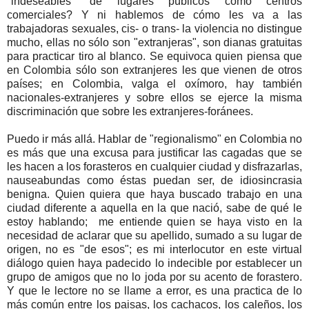
"indeseables" de lugares públicos como centros
comerciales? Y ni hablemos de cómo les va a las
trabajadoras sexuales, cis- o trans- la violencia no distingue
mucho, ellas no sólo son "extranjeras", son dianas gratuitas
para practicar tiro al blanco. Se equivoca quien piensa que
en Colombia sólo son extranjeres les que vienen de otros
países; en Colombia, valga el oxímoro, hay también
nacionales-extranjeres y sobre ellos se ejerce la misma
discriminación que sobre les extranjeres-foránees.
Puedo ir más allá. Hablar de "regionalismo" en Colombia no
es más que una excusa para justificar las cagadas que se
les hacen a los forasteros en cualquier ciudad y disfrazarlas,
nauseabundas como éstas puedan ser, de idiosincrasia
benigna. Quien quiera que haya buscado trabajo en una
ciudad diferente a aquella en la que nació, sabe de qué le
estoy hablando; me entiende quien se haya visto en la
necesidad de aclarar que su apellido, sumado a su lugar de
origen, no es "de esos"; es mi interlocutor en este virtual
diálogo quien haya padecido lo indecible por establecer un
grupo de amigos que no lo joda por su acento de forastero.
Y que le lectore no se llame a error, es una practica de lo
más común entre los paisas, los cachacos, los caleños, los