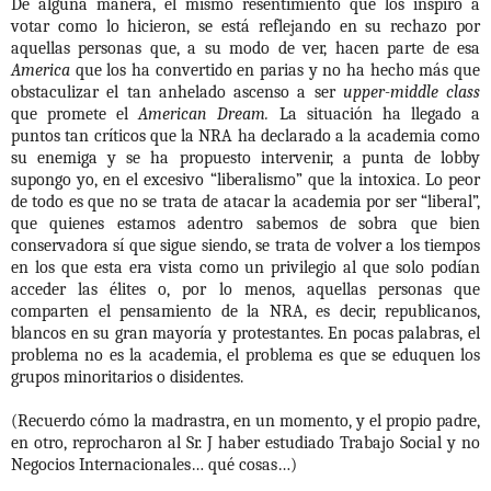
De alguna manera, el mismo resentimiento que los inspiró a
votar como lo hicieron, se está reflejando en su rechazo por
aquellas personas que, a su modo de ver, hacen parte de esa
America
que los ha convertido en parias y no ha hecho más que
obstaculizar el tan anhelado ascenso a ser
upper-middle class
que promete el
American Dream.
La situación ha llegado a
puntos tan críticos que la NRA ha declarado a la academia como
su enemiga y se ha propuesto intervenir, a punta de lobby
supongo yo, en el excesivo “liberalismo” que la intoxica. Lo peor
de todo es que no se trata de atacar la academia por ser “liberal”,
que quienes estamos adentro sabemos de sobra que bien
conservadora sí que sigue siendo, se trata de volver a los tiempos
en los que esta era vista como un privilegio al que solo podían
acceder las élites o, por lo menos, aquellas personas que
comparten el pensamiento de la NRA, es decir, republicanos,
blancos en su gran mayoría y protestantes. En pocas palabras, el
problema no es la academia, el problema es que se eduquen los
grupos minoritarios o disidentes.
(Recuerdo cómo la madrastra, en un momento, y el propio padre,
en otro, reprocharon al Sr. J haber estudiado Trabajo Social y no
Negocios Internacionales… qué cosas…)