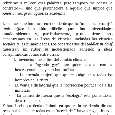
refirieran a mí con esas palabras, pero tampoco me consta lo
contrario—, sino que perteneciera a aquello que impide que
America
sea
great again
: la academia.
Los meses que han transcurrido desde que la “amenaza naranja”
took office
han sido difíciles para las universidades
estadounidenses y, particularmente, para quienes nos
encontramos en las áreas de ciencias, incluidas las ciencias
sociales, y las humanidades. Los copartidarios del
toddler-in-chief
muestran sin rubor su incuestionada adhesión a ideas
conspiranoicas como, entre otras:
-
La invención mediática del cambio climático.
-
La “agenda gay” que quiere acabar con la
heterosexualidad y con las familias.
-
La cruzada mujeril que quiere aniquilar a todos los
hombres de la tierra.
-
La ventaja dictatorial que la “corrección política” da a las
minorías.
-
La camisa de fuerza que la “ecología” está poniendo al
desarrollo global.
Y han hecho particular énfasis en que es la academia directa
responsable de que todas estas “necedades” hayan cogido fuerza.