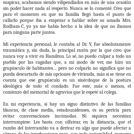
suspicaz, acabamos siendo vilipendiados en más de una ocasión
sin poder hacer nada al respecto. Nunca se lo comenté. Creo que
para el momento en que su familia llegó hasta el punto de
callarlo porque iba a empezar a hablar sobre su amada Mrs.
Rodham-C, yo ya me había hecho a la idea de que no íbamos
para ninguna parte juntos.
Mi experiencia personal, le contaba al Dr. V, fue absolutamente
traumática y, sin duda, la principal razón por la que creo que
nunca voy a vivir en Hamilton. Lo sé, no puedo culpar a todo un
pueblo por las cagadas que, a mi modo de ver, me hizo un
grupúsculo de habitantes… pero no culparlo no significa que no
pueda descartarlo de mis opciones de vivienda, más si se tiene en
cuenta que ese grupúsculo es un sinécdoque de la postura
ideológica de todo el condado. Fue este, más o menos, el
comienzo del memorial de agravios que le espeté al colega.
En mi experiencia, si hay un signo distintivo de las familias
blancas, de clase media, estadounidenses, es su pericia para
evitar conversaciones incómodas. Ni siquiera necesitan
interrumpirse. Les basta con olfatear, en la distancia, que el
rumbo del intercambio va a derivar en algo que puede afectar a
alguno de los interlocutores para, con toda naturalidad, moverse