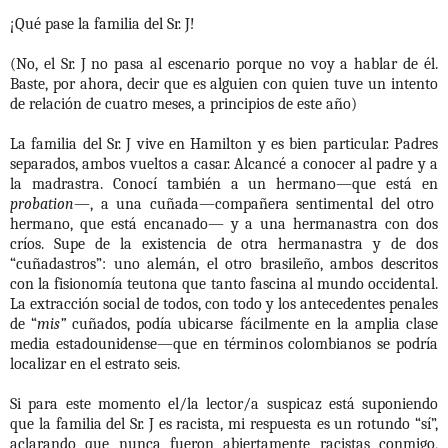
¡Qué pase la familia del Sr. J!
(No, el Sr. J no pasa al escenario porque no voy a hablar de él.
Baste, por ahora, decir que es alguien con quien tuve un intento
de relación de cuatro meses, a principios de este año)
La familia del Sr. J vive en Hamilton y es bien particular. Padres
separados, ambos vueltos a casar. Alcancé a conocer al padre y a
la madrastra. Conocí también a un hermano—que está en
probation
—, a una cuñada—compañera sentimental del otro
hermano, que está encanado— y a una hermanastra con dos
críos. Supe de la existencia de otra hermanastra y de dos
“cuñadastros”: uno alemán, el otro brasileño, ambos descritos
con la fisionomía teutona que tanto fascina al mundo occidental.
La extracción social de todos, con todo y los antecedentes penales
de “
mis”
cuñados, podía ubicarse fácilmente en la amplia clase
media estadounidense—que en términos colombianos se podría
localizar en el estrato seis.
Si para este momento el/la lector/a suspicaz está suponiendo
que la familia del Sr. J es racista, mi respuesta es un rotundo “sí”,
aclarando que nunca fueron abiertamente racistas conmigo,