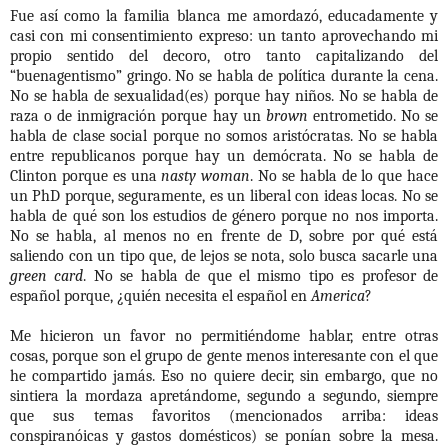
Fue así como la familia blanca me amordazó, educadamente y
casi con mi consentimiento expreso: un tanto aprovechando mi
propio sentido del decoro, otro tanto capitalizando del
“buenagentismo” gringo. No se habla de política durante la cena.
No se habla de sexualidad(es) porque hay niños. No se habla de
raza o de inmigración porque hay un
brown
entrometido. No se
habla de clase social porque no somos aristócratas. No se habla
entre republicanos porque hay un demócrata. No se habla de
Clinton porque es una
nasty woman
. No se habla de lo que hace
un PhD porque, seguramente, es un liberal con ideas locas. No se
habla de qué son los estudios de género porque no nos importa.
No se habla, al menos no en frente de D, sobre por qué está
saliendo con un tipo que, de lejos se nota, solo busca sacarle una
green card
. No se habla de que el mismo tipo es profesor de
español porque, ¿quién necesita el español en
America
?
Me hicieron un favor no permitiéndome hablar, entre otras
cosas, porque son el grupo de gente menos interesante con el que
he compartido jamás. Eso no quiere decir, sin embargo, que no
sintiera la mordaza apretándome, segundo a segundo, siempre
que sus temas favoritos (mencionados arriba: ideas
conspiranóicas y gastos domésticos) se ponían sobre la mesa.