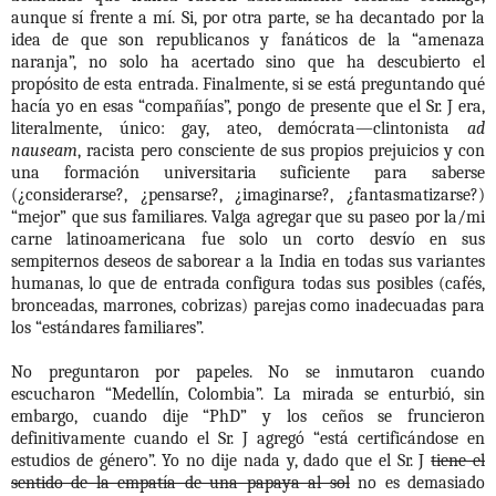
aunque sí frente a mí. Si, por otra parte, se ha decantado por la
idea de que son republicanos y fanáticos de la “amenaza
naranja”, no solo ha acertado sino que ha descubierto el
propósito de esta entrada. Finalmente, si se está preguntando qué
hacía yo en esas “compañías”, pongo de presente que el Sr. J era,
literalmente, único: gay, ateo, demócrata—clintonista
ad
nauseam
, racista pero consciente de sus propios prejuicios y con
una formación universitaria suficiente para saberse
(¿considerarse?, ¿pensarse?, ¿imaginarse?, ¿fantasmatizarse?)
“mejor” que sus familiares. Valga agregar que su paseo por la/mi
carne latinoamericana fue solo un corto desvío en sus
sempiternos deseos de saborear a la India en todas sus variantes
humanas, lo que de entrada configura todas sus posibles (cafés,
bronceadas, marrones, cobrizas) parejas como inadecuadas para
los “estándares familiares”.
No preguntaron por papeles. No se inmutaron cuando
escucharon “Medellín, Colombia”. La mirada se enturbió, sin
embargo, cuando dije “PhD” y los ceños se fruncieron
definitivamente cuando el Sr. J agregó “está certificándose en
estudios de género”. Yo no dije nada y, dado que el Sr. J
tiene el
sentido de la empatía de una papaya al sol
no es demasiado