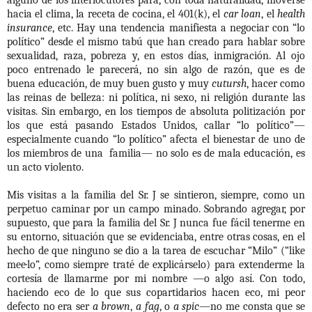
hacia el clima, la receta de cocina, el 401(k), el
car loan
, el
health
insurance
, etc. Hay una tendencia manifiesta a negociar con “lo
político” desde el mismo tabú que han creado para hablar sobre
sexualidad, raza, pobreza y, en estos días, inmigración. Al ojo
poco entrenado le parecerá, no sin algo de razón, que es de
buena educación, de muy buen gusto y muy
cutursh
, hacer como
las reinas de belleza: ni política, ni sexo, ni religión durante las
visitas. Sin embargo, en los tiempos de absoluta politización por
los que está pasando Estados Unidos, callar “lo político”—
especialmente cuando “lo político” afecta el bienestar de uno de
los miembros de una
familia— no solo es de mala educación, es
un acto violento.
Mis visitas a la familia del Sr. J se sintieron, siempre, como un
perpetuo caminar por un campo minado. Sobrando agregar, por
supuesto, que para la familia del Sr. J nunca fue fácil tenerme en
su entorno, situación que se evidenciaba, entre otras cosas, en el
hecho de que ninguno se dio a la tarea de escuchar “Milo” (“like
mee·lo”, como siempre traté de explicárselo) para extenderme la
cortesía de llamarme por mi nombre —o algo así. Con todo,
haciendo eco de lo que sus copartidarios hacen eco, mi peor
defecto no era ser
a brown
,
a fag
,
o
a spic
—no me consta que se