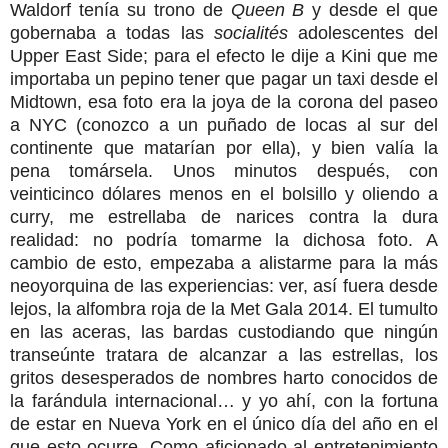
Waldorf tenía su trono de
Queen B
y desde el que
gobernaba a todas las
socialités
adolescentes del
Upper East Side; para el efecto le dije a Kini que me
importaba un pepino tener que pagar un taxi desde el
Midtown, esa foto era la joya de la corona del paseo
a NYC (conozco a un puñado de locas al sur del
continente que matarían por ella), y bien valía la
pena tomársela. Unos minutos después, con
veinticinco dólares menos en el bolsillo y oliendo a
curry, me estrellaba de narices contra la dura
realidad: no podría tomarme la dichosa foto. A
cambio de esto, empezaba a alistarme para la más
neoyorquina de las experiencias: ver, así fuera desde
lejos, la alfombra roja de la Met Gala 2014. El tumulto
en las aceras, las bardas custodiando que ningún
transeúnte tratara de alcanzar a las estrellas, los
gritos desesperados de nombres harto conocidos de
la farándula internacional… y yo ahí, con la fortuna
de estar en Nueva York en el único día del año en el
que esto ocurre. Como aficionado al entretenimiento