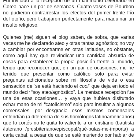
Fui invitado a la recepción de un matrimonio celebrado en
Corea hace un par de semanas. Cuatro vasos de Bourbon
no pudieron contrarrestar los efectos del primer frente frío
del otoño, pero trabajaron perfectamente para maquinar un
insulto religioso.
Quienes (me) siguen el blog saben, de sobra, que varias
veces me he declarado ateo y otras tantas agnóstico; no voy
a cambiar por encontrarme en otras latitudes, no obstante,
como aquí hay que reivindicar una cantidad absurda de
cosas para establecer la propia posición frente al mundo,
tengo que reconocer que, en un par de ocasiones, me he
tenido que presentar como católico solo para evitar
preguntas adicionales sobre mi filosofía de vida o esa
sensación de “se está haciendo el
cool
” que deja en todo el
mundo decir “soy ateo/agnóstico”. La mentada recepción fue
una de esas ocasiones… y vaya que hubiera disfrutado
echar mano de mi “catolicismo” solo para insultar a algunos
comensales, por desgracia esos mismos comensales
entendían (a diferencia de sus homólogos latinoamericanos)
que lo cortés no le quita lo valiente a un cristiano (bautista
/luterano /presbiteriano/episcopal/qué-putas-me-importa) a
carta cabal, a pesar de que se esté muriendo por hablar de