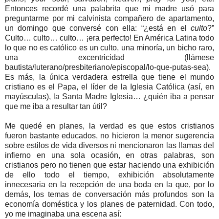
Entonces recordé una palabrita que mi madre usó para
preguntarme por mi calvinista compañero de apartamento,
un domingo que conversé con ella: “¿está en el
culto
?”
Culto… culto… culto… ¡era perfecto! En América Latina todo
lo que no es católico es un culto, una minoría, un bicho raro,
una excentricidad (llámese
bautista/luterano/presbiteriano/episcopal/lo-que-putas-sea).
Es más, la única verdadera estrella que tiene el mundo
cristiano es el Papa, el líder de la Iglesia Católica (así, en
mayúsculas), la Santa Madre Iglesia… ¿quién iba a pensar
que me iba a resultar tan útil?
Me quedé en planes, la verdad es que estos cristianos
fueron bastante educados, no hicieron la menor sugerencia
sobre estilos de vida diversos ni mencionaron las llamas del
infierno en una sola ocasión, en otras palabras, son
cristianos pero no tienen que estar haciendo una exhibición
de ello todo el tiempo, exhibición absolutamente
innecesaria en la recepción de una boda en la que, por lo
demás, los temas de conversación más profundos son la
economía doméstica y los planes de paternidad. Con todo,
yo me imaginaba una escena así: