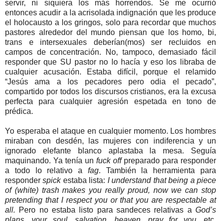
servir, ni siquiera los más horrendos. Se me ocurrió
entonces acudir a la acrisolada indignación que les produce
el holocausto a los gringos, solo para recordar que muchos
pastores alrededor del mundo piensan que los homo, bi,
trans e intersexuales deberían(mos) ser recluidos en
campos de concentración. No, tampoco, demasiado fácil
responder que SU pastor no lo hacía y eso los libraba de
cualquier acusación. Estaba difícil, porque el relamido
“Jesús ama a los pecadores pero odia el pecado”,
compartido por todos los discursos cristianos, era la excusa
perfecta para cualquier agresión espetada en tono de
prédica.
Yo esperaba el ataque en cualquier momento. Los hombres
miraban con desdén, las mujeres con indiferencia y un
ignorado elefante blanco aplastaba la mesa. Seguía
maquinando. Ya tenía un
fuck off
preparado para responder
a todo lo relativo a
fag
. También la herramienta para
responder
spick
estaba lista:
I understand that being a piece
of (white) trash makes you really proud, now we can stop
pretending that I respect you or that you are respectable at
all.
Pero no estaba listo para sandeces relativas a
God’s
plans
,
your soul
,
salvation
,
heaven
,
pray for you
, etc.