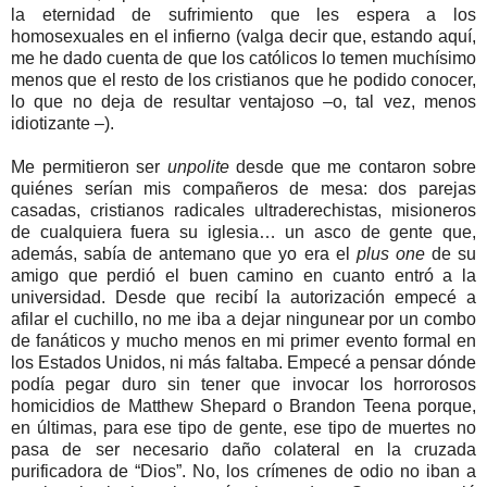
la eternidad de sufrimiento que les espera a los
homosexuales en el infierno (valga decir que, estando aquí,
me he dado cuenta de que los católicos lo temen muchísimo
menos que el resto de los cristianos que he podido conocer,
lo que no deja de resultar ventajoso –o, tal vez, menos
idiotizante –).
Me permitieron ser
unpolite
desde que me contaron sobre
quiénes serían mis compañeros de mesa: dos parejas
casadas, cristianos radicales ultraderechistas, misioneros
de cualquiera fuera su iglesia… un asco de gente que,
además, sabía de antemano que yo era el
plus one
de su
amigo que perdió el buen camino en cuanto entró a la
universidad. Desde que recibí la autorización empecé a
afilar el cuchillo, no me iba a dejar ningunear por un combo
de fanáticos y mucho menos en mi primer evento formal en
los Estados Unidos, ni más faltaba. Empecé a pensar dónde
podía pegar duro sin tener que invocar los horrorosos
homicidios de Matthew Shepard o Brandon Teena porque,
en últimas, para ese tipo de gente, ese tipo de muertes no
pasa de ser necesario daño colateral en la cruzada
purificadora de “Dios”. No, los crímenes de odio no iban a