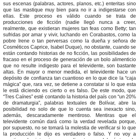
sus escenas (palabras, actores, planos, etc.) enteritas sino
que las mastique muy bien para no ir a indigestarse con
ellas. Este proceso es válido cuando se trata de
producciones de ficción (nadie llegó nunca a creer,
realmente, que existieran mujeres tan feas como Betty; tan
sufridas por amar y vivir, luchando en Corabastos, como la
pobre Irene o tan perversas como la dueña y señora de
Cosméticos Caprice, Isabel Duque), no obstante, cuando se
están contando historias de no ficción, las posibilidades de
fracaso en el proceso de generación de un bolo alimenticio
que no resulte indigesto para el televidente, son bastante
altas. En mayor o menor medida, el televidente hace un
depósito de confianza tan cuantioso en lo que dice la “caja
mágica” que, rara vez, se detiene a constatar si lo que esta
le está diciendo es cierto o es falso. De este modo, que
“Tres Caínes” esté contando la historia del país con “un 20%
de dramaturgia”, palabras textuales de Bolívar, abre la
posibilidad no solo de que lo cuenta sea inexacto sino,
además, descaradamente mentiroso. Mentiras que el
televidente común dará como la verdad revelada porque,
por supuesto, no se tomará la molestia de verificar si lo que
la producción le dijo es verdadero o falso. Y no voy a