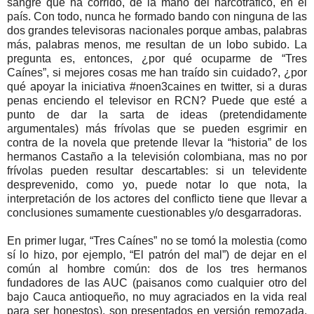
sangre que ha corrido, de la mano del narcotráfico, en el
país. Con todo, nunca he formado bando con ninguna de las
dos grandes televisoras nacionales porque ambas, palabras
más, palabras menos, me resultan de un lobo subido. La
pregunta es, entonces, ¿por qué ocuparme de “Tres
Caínes”, si mejores cosas me han traído sin cuidado?, ¿por
qué apoyar la iniciativa #noen3caines en twitter, si a duras
penas enciendo el televisor en RCN? Puede que esté a
punto de dar la sarta de ideas (pretendidamente
argumentales) más frívolas que se pueden esgrimir en
contra de la novela que pretende llevar la “historia” de los
hermanos Castaño a la televisión colombiana, mas no por
frívolas pueden resultar descartables: si un televidente
desprevenido, como yo, puede notar lo que nota, la
interpretación de los actores del conflicto tiene que llevar a
conclusiones sumamente cuestionables y/o desgarradoras.
En primer lugar, “Tres Caínes” no se tomó la molestia (como
sí lo hizo, por ejemplo, “El patrón del mal”) de dejar en el
común al hombre común: dos de los tres hermanos
fundadores de las AUC (paisanos como cualquier otro del
bajo Cauca antioqueño, no muy agraciados en la vida real
para ser honestos), son presentados en versión remozada,