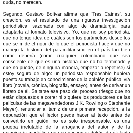
duda, no merecen.
Segundo, Gustavo Bolívar afirma que “Tres Caínes”, su
creación, es el resultado de una rigurosa investigación
periodística, sazonada con algo de dramaturgia, para
adaptarla al formato televisivo. Yo, que no soy periodista,
que no tengo idea de cuáles son los parámetros desde los
que se mide el rigor de lo que el periodista hace y que no
manejo la historia del paramilitarismo en el país tan bien
como debería (como cualquier colombiano que sea
consciente de que es una historia que no ha terminado y
que no puede, de ninguna manera, empezar a repetirse) sí
estoy seguro de algo: un periodista responsable hubiera
puesto su trabajo en conocimiento de la opinión pública, vía
libro (novela, crónica, biografía, ensayo), antes de derivar un
libreto de él. Saltarse ese paso del proceso (riesgo que no
están dispuestos a correr ni siquiera los productores de las
películas de las megavendedoras J.K. Rowling o Stephenie
Meyer), renunciar al tamiz de una primera recepción, a la
depuración que el lector puede hacer al texto antes de
convertirlo en guión, no es solo irresponsable, es una
prueba irrefutable de la arrogancia del autor y de la
maquinaria mediática que se encuentra detrás de él: tanto