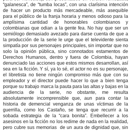
“galanesca”, de “tumba locas”, con una clarísima intención
de hacer un producto más mercadeable, más asequible
para el público de la franja horaria y menos odioso para la
amplísima cantidad de honorables colombianos y
colombianas que odian a la gente fea. No hay que ser un
semiólogo demasiado avezado para darse cuenta de que a
la producción de la serie le urge que el televidente sienta
simpatía por sus personajes principales, sin importar que no
solo la opinión pública, sino connotados estamentos de
Derechos Humanos, dentro y fuera de Colombia, hayan
denunciado las acciones que estos mismos desarrollan, así
sea en la ficción. Y sí, ya lo sé, el actor no es su personaje,
el libretista no tiene ningún compromiso más que con su
empleador y el director puede hacer lo que a bien tenga
porque su trabajo marca la pauta para las altas y bajas en la
audiencia de la serie, no obstante, me resulta
absolutamente incomprensible que, aun para contar la
historia de demencial venganza de unas víctimas de la
guerrilla, como los Castaño, se tenga que recurrir a la
sobada estrategia de la “cara bonita”. Embellecer a los
asesinos en la ficción no los redime de nada en la realidad,
pero cubre sus memorias de un aura de dignidad que, sin