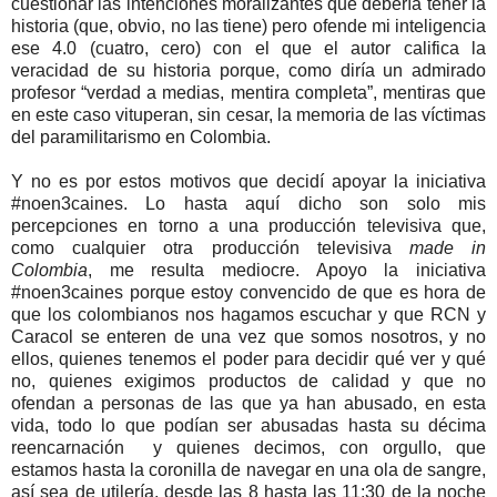
cuestionar las intenciones moralizantes que debería tener la
historia (que, obvio, no las tiene) pero ofende mi inteligencia
ese 4.0 (cuatro, cero) con el que el autor califica la
veracidad de su historia porque, como diría un admirado
profesor “verdad a medias, mentira completa”, mentiras que
en este caso vituperan, sin cesar, la memoria de las víctimas
del paramilitarismo en Colombia.
Y no es por estos motivos que decidí apoyar la iniciativa
#noen3caines. Lo hasta aquí dicho son solo mis
percepciones en torno a una producción televisiva que,
como cualquier otra producción televisiva
made in
Colombia
,
me resulta mediocre. Apoyo la iniciativa
#noen3caines porque estoy convencido de que es hora de
que los colombianos nos hagamos escuchar y que RCN y
Caracol se enteren de una vez que somos nosotros, y no
ellos, quienes tenemos el poder para decidir qué ver y qué
no, quienes exigimos productos de calidad y que no
ofendan a personas de las que ya han abusado, en esta
vida, todo lo que podían ser abusadas hasta su décima
reencarnación y quienes decimos, con orgullo, que
estamos hasta la coronilla de navegar en una ola de sangre,
así sea de utilería, desde las 8 hasta las 11:30 de la noche