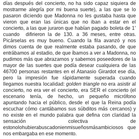
días después del concierto, no ha sido capaz siquiera de
mostrarme alegría por mi buena suerte), a las que se lo
pasaron diciendo que Madonna no les gustaba hasta que
vieron que eran las únicas que no iban a estar en el
concierto, a las que juraron que habían pagado boleta de 1’
cuando difirieron la de 130. a 36 meses, entre otras.
Picárselas es muy bueno. Cuando la fila avanzó y nos
dimos cuenta de que realmente estaba pasando, de que
entrábamos al estadio, de que íbamos a ver a Madonna, no
pudimos más que abrazarnos y sabernos poseedores de la
mayor de las suertes que podía desear cualquiera de las
46700 personas restantes en el Atanasio Girardot ese día,
pero la impresión fue rápidamente superada cuando
llegamos nuestra localidad:
golden triangle
no era asistir al
concierto, no era ver el concierto, era SER el concierto (el
escenario tenía, de hecho, un pequeño micrófono
apuntando hacia el público, desde el que la Reina podía
escuchar cómo cantábamos sus súbditos más cercanos) y
no existe en el mundo palabra que defina con claridad la
sensación colectiva de
estonolohubierabuscadonienmisueñosmásambiciosos que
nos embargaba en ese momento.