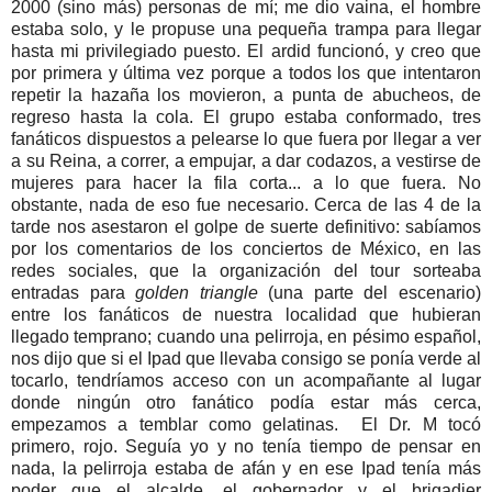
2000 (sino más) personas de mí; me dio vaina, el hombre
estaba solo, y le propuse una pequeña trampa para llegar
hasta mi privilegiado puesto. El ardid funcionó, y creo que
por primera y última vez porque a todos los que intentaron
repetir la hazaña los movieron, a punta de abucheos, de
regreso hasta la cola. El grupo estaba conformado, tres
fanáticos dispuestos a pelearse lo que fuera por llegar a ver
a su Reina, a correr, a empujar, a dar codazos, a vestirse de
mujeres para hacer la fila corta... a lo que fuera. No
obstante, nada de eso fue necesario. Cerca de las 4 de la
tarde nos asestaron el golpe de suerte definitivo: sabíamos
por los comentarios de los conciertos de México, en las
redes sociales, que la organización del tour sorteaba
entradas para
golden triangle
(una parte del escenario)
entre los fanáticos de nuestra localidad que hubieran
llegado temprano; cuando una pelirroja, en pésimo español,
nos dijo que si el Ipad que llevaba consigo se ponía verde al
tocarlo, tendríamos acceso con un acompañante al lugar
donde ningún otro fanático podía estar más cerca,
empezamos a temblar como gelatinas. El Dr. M tocó
primero, rojo. Seguía yo y no tenía tiempo de pensar en
nada, la pelirroja estaba de afán y en ese Ipad tenía más
poder que el alcalde, el gobernador y el brigadier