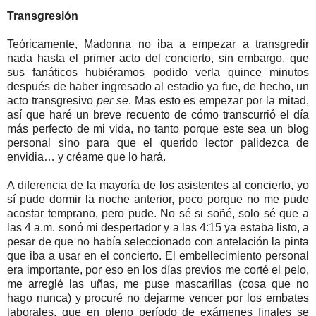
Transgresión
Teóricamente, Madonna no iba a empezar a transgredir
nada hasta el primer acto del concierto, sin embargo, que
sus fanáticos hubiéramos podido verla quince minutos
después de haber ingresado al estadio ya fue, de hecho, un
acto transgresivo
per se
. Mas esto es empezar por la mitad,
así que haré un breve recuento de cómo transcurrió el día
más perfecto de mi vida, no tanto porque este sea un blog
personal sino para que el querido lector palidezca de
envidia… y créame que lo hará.
A diferencia de la mayoría de los asistentes al concierto, yo
sí pude dormir la noche anterior, poco porque no me pude
acostar temprano, pero pude. No sé si soñé, solo sé que a
las 4 a.m. sonó mi despertador y a las 4:15 ya estaba listo, a
pesar de que no había seleccionado con antelación la pinta
que iba a usar en el concierto. El embellecimiento personal
era importante, por eso en los días previos me corté el pelo,
me arreglé las uñas, me puse mascarillas (cosa que no
hago nunca) y procuré no dejarme vencer por los embates
laborales, que en pleno período de exámenes finales se