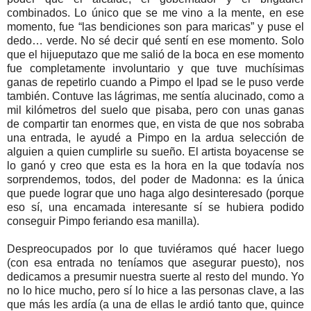
combinados. Lo único que se me vino a la mente, en ese
momento, fue “las bendiciones son para maricas” y puse el
dedo… verde. No sé decir qué sentí en ese momento. Solo
que el hijueputazo que me salió de la boca en ese momento
fue completamente involuntario y que tuve muchísimas
ganas de repetirlo cuando a Pimpo el Ipad se le puso verde
también. Contuve las lágrimas, me sentía alucinado, como a
mil kilómetros del suelo que pisaba, pero con unas ganas
de compartir tan enormes que, en vista de que nos sobraba
una entrada, le ayudé a Pimpo en la ardua selección de
alguien a quien cumplirle su sueño. El artista boyacense se
lo ganó y creo que esta es la hora en la que todavía nos
sorprendemos, todos, del poder de Madonna: es la única
que puede lograr que uno haga algo desinteresado (porque
eso sí, una encamada interesante sí se hubiera podido
conseguir Pimpo feriando esa manilla).
Despreocupados por lo que tuviéramos qué hacer luego
(con esa entrada no teníamos que asegurar puesto), nos
dedicamos a presumir nuestra suerte al resto del mundo. Yo
no lo hice mucho, pero sí lo hice a las personas clave, a las
que más les ardía (a una de ellas le ardió tanto que, quince