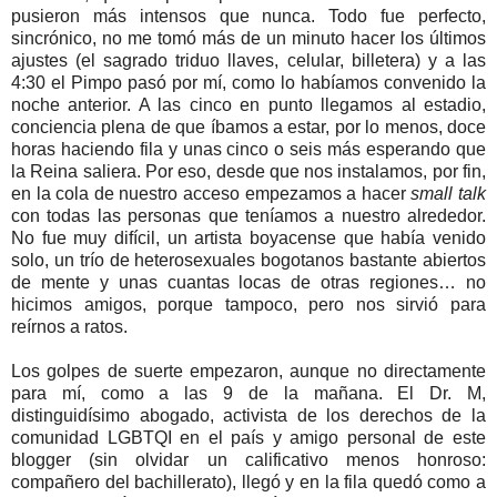
pusieron más intensos que nunca. Todo fue perfecto,
sincrónico, no me tomó más de un minuto hacer los últimos
ajustes (el sagrado triduo llaves, celular, billetera) y a las
4:30 el Pimpo pasó por mí, como lo habíamos convenido la
noche anterior. A las cinco en punto llegamos al estadio,
conciencia plena de que íbamos a estar, por lo menos, doce
horas haciendo fila y unas cinco o seis más esperando que
la Reina saliera. Por eso, desde que nos instalamos, por fin,
en la cola de nuestro acceso empezamos a hacer
small talk
con todas las personas que teníamos a nuestro alrededor.
No fue muy difícil, un artista boyacense que había venido
solo, un trío de heterosexuales bogotanos bastante abiertos
de mente y unas cuantas locas de otras regiones… no
hicimos amigos, porque tampoco, pero nos sirvió para
reírnos a ratos.
Los golpes de suerte empezaron, aunque no directamente
para mí, como a las 9 de la mañana. El Dr. M,
distinguidísimo abogado, activista de los derechos de la
comunidad LGBTQI en el país y amigo personal de este
blogger (sin olvidar un calificativo menos honroso:
compañero del bachillerato), llegó y en la fila quedó como a