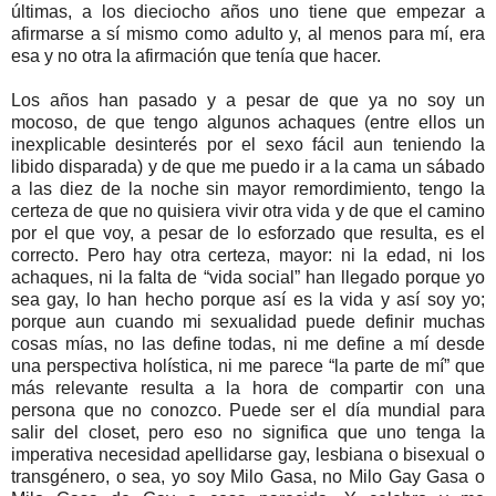
últimas, a los dieciocho años uno tiene que empezar a
afirmarse a sí mismo como adulto y, al menos para mí, era
esa y no otra la afirmación que tenía que hacer.
Los años han pasado y a pesar de que ya no soy un
mocoso, de que tengo algunos achaques (entre ellos un
inexplicable desinterés por el sexo fácil aun teniendo la
libido disparada) y de que me puedo ir a la cama un sábado
a las diez de la noche sin mayor remordimiento, tengo la
certeza de que no quisiera vivir otra vida y de que el camino
por el que voy, a pesar de lo esforzado que resulta, es el
correcto. Pero hay otra certeza, mayor: ni la edad, ni los
achaques, ni la falta de “vida social” han llegado porque yo
sea gay, lo han hecho porque así es la vida y así soy yo;
porque aun cuando mi sexualidad puede definir muchas
cosas mías, no las define todas, ni me define a mí desde
una perspectiva holística, ni me parece “la parte de mí” que
más relevante resulta a la hora de compartir con una
persona que no conozco. Puede ser el día mundial para
salir del closet, pero eso no significa que uno tenga la
imperativa necesidad apellidarse gay, lesbiana o bisexual o
transgénero, o sea, yo soy Milo Gasa, no Milo Gay Gasa o