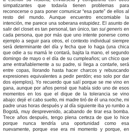
simpatizantes que todavía tienen problemas para
reconocerse o para poner comunicar “esa parte” de ellos al
resto del mundo. Aunque encuentro encomiable la
intención, me parece una soberana estupidez. El asunto de
salir del closet es tan personal, tan único, tan
sui generis
en
cada persona, que por más que uno intente ponerse como
ejemplo a seguir para otros, el contexto individual siempre
será determinante del día y fecha que lo haga (una chica
que odie a su mamá le contará, bajita la mano, el segundo
domingo de mayo o el día de su cumpleaños; un chico que
ame entrañablemente a su padre, si llega a contarle, será
entre copas, llorando hasta hacer charcos y rebuscando
expresiones equivalentes a pedir perdón; eso solo por dar
dos ejemplos). Yo recuerdo que salí porque se me vino en
gana, aunque por años pensé que había sido uno de esos
momentos en los que el dique de la tolerancia se vino
abajo: dejé el cabo suelto, mi madre tiró de él una noche, mi
padre unas horas después y al día siguiente iba yo rumbo a
Bogotá, muy desprevenido, acabando de tirar esa bomba.
Trece años después, tengo plena certeza de que lo hice
porque nunca tendría una oportunidad como esa
nuevamente, porque ese era mi momento y porque, en