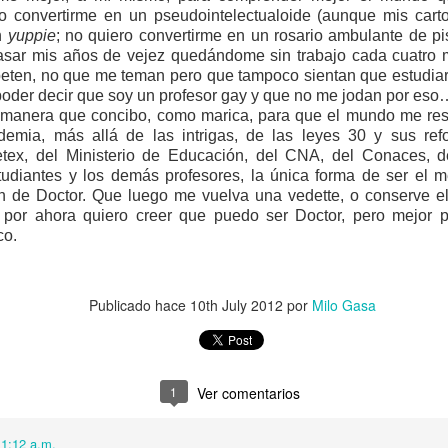
e, pero mientras le ponía fertilizante a Judy Garland, la flor
 convertirme en un pseudointelectualoide (aunque mis carto
n
yuppie
; no quiero convertirme en un rosario ambulante de p
ó: “Creo que Grace le olió el pandebono a Will”. Mi señor m
asar mis años de vejez quedándome sin trabajo cada cuatro 
ído aguzado, se enteró también de que su presencia la impo
eten, no que me teman pero que tampoco sientan que estudiar
or su culpa, "the more he stays, the more he fucks me over", fu
poder decir que soy un profesor gay y que no me jodan por eso…
a manera que concibo, como marica, para que el mundo me res
nto, el show de Will y Grace se convirtió en el programa con má
demia, más allá de las intrigas, de las leyes 30 y sus re
arido ni yo tuvimos que meternos en la vida de la, en aparienci
cetex, del Ministerio de Educación, del CNA, del Conaces, de
n el porche con nuestros cocteles, unas tardes sí y otras tamb
udiantes y los demás profesores, la única forma de ser el me
n de Doctor. Que luego me vuelva una vedette, o conserve el 
elón que se emitía desde el porche del frente. Imposible decir 
ia, por ahora quiero creer que puedo ser Doctor, pero mejor 
Penn en “Till Death Do Us Part”; más bien eran Madonna y Se
co.
lo vicioso impuesto por el contrato de arrendamiento: no poder
ban en reconciliaciones que terminaban en peleas.
Publicado hace
10th July 2012
por
Milo Gasa
. Grace se veía contenta, probablemente porque Will empez
Él se compró unos cuantos
fuck me shorts
más y a dejarse 
r sentido de la moda y horas de más en el gimnasio que él m
 a CeCe Peniston entrando en escena.
1
Ver comentarios
t, the man of my dreams / The one who shows me true love, or at
oa skin and curly black hair / It's just the way he looks at me, th
11:12 a.m.