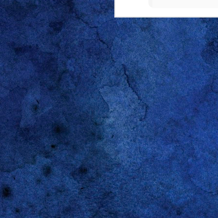
JUL
26