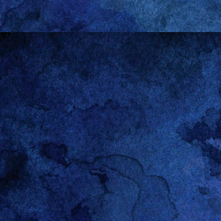
historias de otras perso
fuente inagotable de inspi
Las relaciones heterosexu
asomo con desgano, pero
dominación”: no me intere
parir. Feminista como si
abierto paso a los golpes
dejado de ser las que tie
haciendo casi nada.
Pensándolo bien, es pos
A decir verdad, hacerle hi
empresa condenada al frac
lucre con ellas. Las dej
lejos de los ojos ajenos
almohada cuyos únicos te
conciliatorios que no tie
señor marido y yo, para s
La historia de Gareth no
pormenores del
baby sho