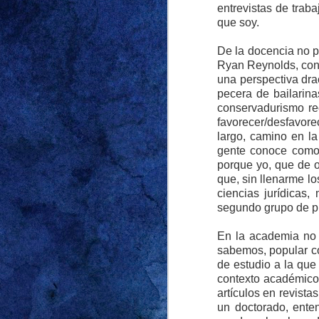
entrevistas de trab
que soy.
De la docencia no p
Decía mi abuela: “E
Ryan Reynolds, con 
relaciones no conve
una perspectiva dra
escuché más de una v
pecera de bailarina
en términos de edad, 
conservadurismo rec
haya crecido en una v
favorecer/desfavore
conocer a mi primer 
largo, camino en l
todos los trató muy b
gente conoce como 
porque yo, que de 
Lo dije en la entrada 
que, sin llenarme lo
respecto. Y lo que d
ciencias jurídicas
demasiado grande p
segundo grupo de pr
comienzo del verano
En la academia no 
nuestra casa vueltas
sabemos, popular co
que no cayeran las un
de estudio a la que
vecino que en los do
contexto académico,
Grace para no dejarl
artículos en revista
unos 50 centímetros d
un doctorado, ente