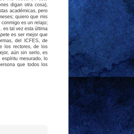
ibunda consentida, el
nes digan otra cosa),
istas académicas, pero
arido, por su parte,
meses; quiero que mis
rtunaba tanto que se
 conmigo es un relajo;
eron sus palabras.
 es tal vez esta última
pete es ser mejor que
s rating en mi hogar.
formas, del ICFES, de
a, infeliz pareja. Nos
 los rectores, de los
ién, para no perder un
jor, aún sin serlo, es
espíritu mesurado, lo
que era una situación
persona que todos los
an Penn en “Bizarre”,
se separar los llevaba
ó a pasar más tiempo
ver en compañía de
ismo. Fue inevitable
 least it seems / With
at gentle, loving stare