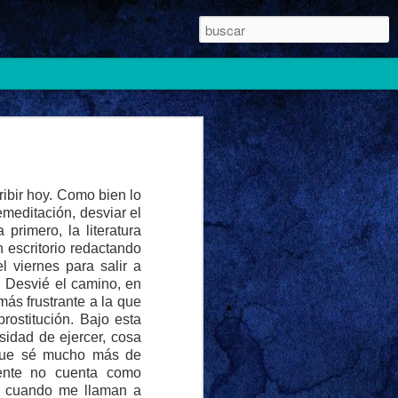
ribir hoy. Como bien lo
meditación, desviar el
rimero, la literatura
 escritorio redactando
 viernes para salir a
 Desvié el camino, en
más frustrante a la que
rostitución. Bajo esta
sidad de ejercer, cosa
 que sé mucho más de
cente no cuenta como
do cuando me llaman a