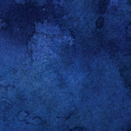
o electrónico personal, me
embargo, con esa concisión
ho cancelar sus planes
with
cación: en alguno de los
rante la lección sobre los
con toda seguridad, no fue
ención porque “Saturday is
tados Unidos. Básica como
nes del lunes, los sábados
l entripado y le solté en
 tarde y buena parte de la
gante negación sobre el
 puso sarcástico.
n o condición, es nuestra
En mi caso, basta con que
 el teclado. No dejo títere
 percepciones, prejuicios
ibilidad y lo apriorístico
 O, mejor dicho, al de mi
nte que yo. Creo que hasta
que disfruta que le cuente