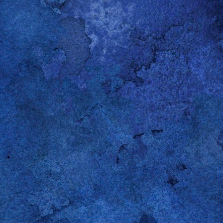
s estudiantes que, en su tiempo, se hizo merecedor de mi dirección de corre
lento para el español era más bien limitado, así que no intentó usarlo. Sin 
e dijo que se había acordado de mí porque el sábado anterior lo habían hec
 llevado a rastras a un
baby shower
. Recordé el momento exacto de su evo
e 2017 en Oxford, Ohio, en un segundo piso, entre las 4:30 y las 5:45 pm, du
sábado" y Gareth me respondió “el sábado es para los chicos”. El gracejo, 
. Tal vez ni siquiera preparado para la ocasión. Pero me llamó bastante la at
rmación de fraternidad ampliamente difundida en las universidades en Es
ia es poderosa: sin importar las parejas, los oficios del domingo o los exáme
 boys
). Feminista fumado como era en esa época, no me podía quedar con e
 cuando te obliguen a cancelar tus planes con
the boys
y a pasarte toda la
novia o esposa gritando por cositas para bebé”. Con la típica y arro
riza al grupo etario, los estudiantes rieron porque el profe, una vez más, se
na sola cualidad que nos une a los hombres gay, sin distingo de edad, orige
servación. Qué hacemos con lo que observamos es tema para otra entrada. 
de mi atención para ver, oír y luego soltar la lengua, coger el lápiz o martillar
 me llamo a engaño: mis interpretaciones están decisivamente marcadas por
 mano. Por eso nunca me he vanagloriado de tener razón; reconociendo la fal
o con poner los hechos desnudos sobre la mesa y someterlos al juicio ajeno.
también (como diría una amiga) pro-hi-bi-do, suele ser bastante más indulge
da que le lectore no sepa o no comparta: si se pasa por estas líneas es por