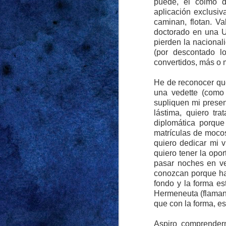
puerta tras cerrarla t
puede, el colmo d
aplicación exclusiv
decidida a recordarm
caminan, flotan. Va
doctorado en una U
Las cábalas sobre 
pierden la nacional
siguientes, pero pref
(por descontado lo
sin agregar más det
convertidos, más o 
razones antedichas, 
gritaba “mi mamá me 
He de reconocer que
una vedette (como d
para el cumpleaños d
supliquen mi presen
desencadenó la obse
lástima, quiero tr
fuck me shorts
. Sona
diplomática porque
sospechas. Y las sosp
matrículas de mocos
quiero dedicar mi v
Supimos que había p
quiero tener la opo
pasar noches en ve
vodka-tonics en el po
conozcan porque ha
casa fue mucho meno
fondo y la forma es
volumen tan alto qu
Hermeneuta (flamant
agravios que le espe
que con la forma, es
tampoco problemas 
incompatibilidad de 
Aspiro comprender