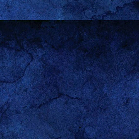
or el
homo sapiens
como
juego de poderes al que me
ue no he dicho “juego de
 en su afán de engendrar y
 así las mujeres se hayan
 a la
manosphere
), no han
e les otorga a los hombres
os ámbitos, pero estoy en
paz con eso.
visión Continental es una
 pero nunca falta quién se
antes son las que ocurren
medor. En los alegatos de
esos insondables acuerdos
sta el mundo de afuera (mi
culación.
scribió para contarme los
 hecho cancelar sus planes