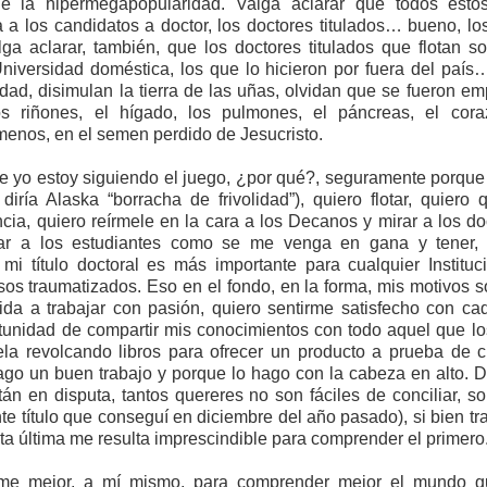
ras de sí. El indígena soy yo, pero la blanquita, con su cirio ba
e la hipermegapopularidad. Valga aclarar que todos estos 
a a los candidatos a doctor, los doctores titulados… bueno, lo
e que la superstición también puede ser gringa, rubia y suburb
lga aclarar, también, que los doctores titulados que flotan s
niversidad doméstica, los que lo hicieron por fuera del país
el ritual ocuparon sesudos debates en nuestra mesa del 
idad, disimulan la tierra de las uñas, olvidan que se fueron e
erimos no darle mayor importancia. Creímos habernos reído lo s
s riñones, el hígado, los pulmones, el páncreas, el cora
alles. Eso hasta que empezamos a reparar en su compañero a q
menos, en el semen perdido de Jesucristo.
llamaremos Will. Bajito, más bien maluquito de cara y con un gu
mima, mi mamá me ama” a los cuatro vientos. Las piernas de ru
 yo estoy siguiendo el juego, ¿por qué?, seguramente porque 
iría Alaska “borracha de frivolidad”), quiero flotar, quiero
e un cacorro, no le alcanzaban para compensar sus demás fale
cia, quiero reírmele en la cara a los Decanos y mirar a los d
rvación fue una bermuda que le caía unos 25 cm arriba de la 
atar a los estudiantes como se me venga en gana y tener, 
rá heteronormativo, pero los hombres usando pantalones así 
 mi título doctoral es más importante para cualquier Institu
echas se intensificaron en cuanto la parejita entró en crisis.
os traumatizados. Eso en el fondo, en la forma, mis motivos
ida a trabajar con pasión, quiero sentirme satisfecho con c
roblemas en el hogar de Will y Grace una tarde de viernes
rtunidad de compartir mis conocimientos con todo aquel que los
la revolcando libros para ofrecer un producto a prueba de cr
rche. Que Will hubiera hecho chirriar las llantas del carro mie
go un buen trabajo y porque lo hago con la cabeza en alto. D
s espectacular que lo que ocurrió luego. Grace salió a h
tán en disputa, tantos quereres no son fáciles de conciliar, 
e los maricas de la casa del frente acabaron escuchándolo 
e título que conseguí en diciembre del año pasado), si bien tr
tó a quien estuviera al otro lado de la línea no incluía viol
ta última me resulta imprescindible para comprender el primero
financieros o con la división de los quehaceres doméstic
personalidades haciendo metástasis tras años de mirar para el o
me mejor, a mí mismo, para comprender mejor el mundo 