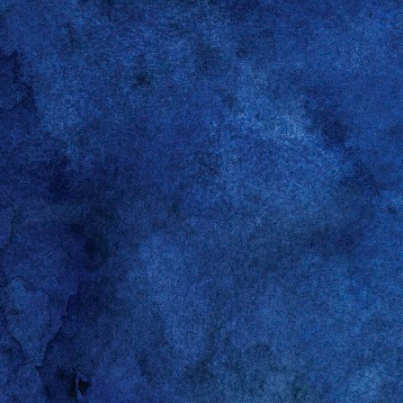
Gareth A, uno de los poco
escribió hace poco. Su ta
que siempre le celebré m
the boys
y, acto seguido,
primeros días del otoño d
días de la semana. Dije "
inventado sobre la marcha
for the boys” es una afi
pueda parecer, la sentenc
son para los amigos (
the
inglés: “hablamos de eso
noche escuchando a tu 
envejecimiento que caracte
Si tuviera que escoger u
infinita capacidad de ob
algo se ponga en el radar 
con cabeza, pero tampoco
y experiencias de segunda
de mis ideas, me conform
señor marido que, siendo 
este punto no he dicho na