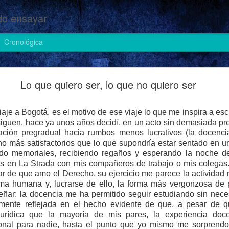
o ensayar
Cronológica
Cosas de heteros (II)
Lo que quiero ser, lo que no quiero ser
aje a Bogotá, es el motivo de ese viaje lo que me inspira a esc
guen, hace ya unos años decidí, en un acto sin demasiada pre
ción pregradual hacia rumbos menos lucrativos (la docencia p
 más satisfactorios que lo que supondría estar sentado en un
endo memoriales, recibiendo regaños y esperando la noche del
s en La Strada con mis compañeros de trabajo o mis colegas.
ar de que amo el Derecho, su ejercicio me parece la actividad 
ma humana y, lucrarse de ello, la forma más vergonzosa de p
señar: la docencia me ha permitido seguir estudiando sin nece
amente reflejada en el hecho evidente de que, a pesar de
 jurídica que la mayoría de mis pares, la experiencia do
ional para nadie, hasta el punto que yo mismo me sorpren