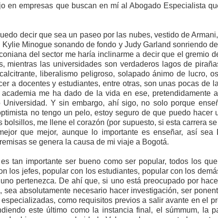
ajo en empresas que buscan en mí al Abogado Especialista qu
uedo decir que sea un paseo por las nubes, vestido de Armani
l amor es ciego, pero los vecinos no” cuando quería opina
Kylie Minogue sonando de fondo y Judy Garland sonriendo des
ncionales. Por lo general, porque le lectore ha asumido 
coniana del sector me haría inclinarme a decir que el gremio 
ez, el comentario se refería a parejas heterosexuales con algu
s, mientras las universidades son verdaderos lagos de pirañas.
clase social o raza. Y sí, mi abuela era así de edadista, clasista
alcitrante, liberalismo peligroso, solapado ánimo de lucro, 
ersión distinta de Colombia, que tire la primera piedra. No vi
cer a docentes y estudiantes, entre otras, son unas pocas de l
novio, así que no sé qué tan homófoba era, pero conoció a muc
a academia me ha dado de la vida en ese, pretendidamente ar
ien, así que la discusión sobre intersecciones termina aquí.
Universidad. Y sin embargo, ahí sigo, no solo porque enseñ
optimista no tengo un pelo, estoy seguro de que puedo hacer 
anterior: si mi radar detecta algo, quiero conversarlo con mi señ
s bolsillos, me llene el corazón (por supuesto, si esta carrera s
etectaron tanto mi radar como el suyo, para el caso que conv
, mejor que mejor, aunque lo importante es enseñar, así sea
ara dejarlo pasar. Todo comenzó en un incierto jueves o 
emisas se genera la causa de mi viaje a Bogotá.
 trajo consigo unos aguaceros de terror que tenían las plan
es tan importante ser bueno como ser popular, todos los que 
 miseria. Por eso, en cuanto escuché el primer trueno, salí a o
n los jefes, popular con los estudiantes, popular con los dem
as sobre las otras. Mientras estaba en ello, vi a la vecina de
 uno pertenezca. De ahí que, si uno está preocupado por hac
s años que vivió en la cuadra no me molesté en preguntarle 
 sea absolutamente necesario hacer investigación, ser ponent
a anónima. No sé con exactitud qué pretendía, pero salió de la
s especializadas, como requisitos previos a salir avante en el 
e alto, lo encendió, lo miró atentísima por un par de minutos y
ndiendo este último como la instancia final, el súmmum, la p