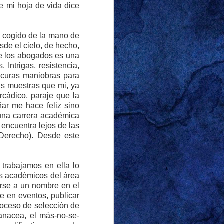
e mi hoja de vida dice
, cogido de la mano de
r ‘sutilmente’ sobre
de el cielo, de hecho,
correctamente que lo
de los abogados es una
na diferencia notable
 Intrigas, resistencia,
 y racista, pero quien
oscuras maniobras para
vió lo suficiente para
as muestras que mi, ya
hos de mis amigos y a
cádico, paraje que la
ar me hace feliz sino
una carrera académica
or marido y escribir al
e encuentra lejos de las
oca esta entrada, era
 Derecho). Desde este
viernes de 2024. El
tas de la entrada de
trabajamos en ella lo
rganizarlas de manera
ás académicos del área
l frente. Soy tan buen
erse a un nombre en el
su nombre. Llamémosla
e en eventos, publicar
 casa con un cirio de
proceso de selección de
 lo dejó alumbrando la
anacea, el más-no-se-