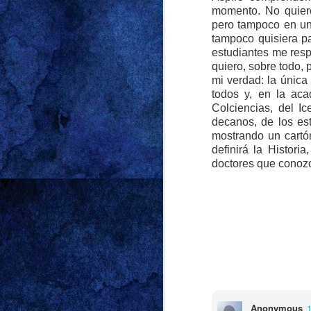
cuál fue el detonant
momento. No quiero
pero tampoco en u
bombillo se encendi
tampoco quisiera p
manguera en mano, o
estudiantes me resp
sentía peor persona p
quiero, sobre todo, 
mi verdad: la únic
A partir de ese mome
todos y, en la aca
Nótese: ni mi señor m
Colciencias, del I
bastó con sentarnos e
decanos, de los est
mostrando un cartó
solo detalle del nov
definirá la Histor
tipo Madonna y Sean 
doctores que conoz
atrapados en un círcu
a peleas que termina
Luego vino la calma
fuera de la casa. 
caballeros con mejo
pasar del pandebono
Meeting Mr. Righ
brown coc
Anonymous