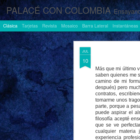
PALACÉ CON COLOMBIA
Ensayand
Clásica
Tarjetas
Revista
Mosaico
Barra Lateral
Instantáneas
AUG
JUL
1
10
Más que mi último vi
saben quienes me si
camino de mi forma
después) pero mucho
contratos, escribi
tomarme unos trago
parte, porque a pes
puede aspirar el al
filosofía acepté en
que se ve perfect
cualquier materia
experiencia profes