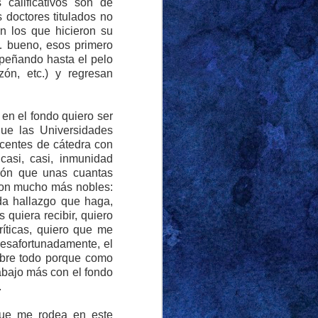
jo la tormenta, parecía
calificativos son de
s doctores titulados no
ana.
on los que hicieron su
… bueno, esos primero
comedor en los días
mpeñando hasta el pelo
uficiente con el cirio
zón, etc.) y regresan
uien, por las mismas
sto para vestirse que
gbier y el culo, como
en el fondo quiero ser
 que las Universidades
ncias. El detalle que
ocentes de cátedra con
rodilla: los famosos
casi, casi, inmunidad
de cortos, despiertan
ción que unas cuantas
 son mucho más nobles:
ada hallazgo que haga,
 mientras apurábamos
 quiera recibir, quiero
íticas, quiero que me
ntras se alejaba de la
esafortunadamente, el
ablar mal de él a un
sobre todo porque como
todo. El memorial de
abajo más con el fondo
encia de ningún tipo,
.
os. Parecía más una
tro lado. No recuerdo
que me rodea en este