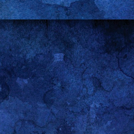
nas y de mí mismo y porque, en cierto sentido, comparte mi fascinación p
ración.
ales, para el ejemplo con el que abro esta entrada, encierran un fascinante 
 que nunca decepciona si se le dedica la atención del caso. Nótese q
sa llevar la contabilidad de las victorias y las derrotas de hombres y mujeres
go siendo (aunque menos fumado en estos últimos años) tengo muy claro que,
 e, involuntariamente, suscitado el pánico de muchos hombres (cordial saludo
nen que esforzarse el triple para recibir un tercio del reconocimiento que s
ible que todavía me consideren un feminista muy, muy, muy fumado en algun
storiografía a cualquier
Guerra de los Sexos
que no sea la producida por Vene
aso. Al igual que en cualquier litigio, las guerras se ganan y se pierden,
o a un lado porque estoy convencido de que las negociaciones más interes
, en los álgidos debates que se suscitan en el sofá y en las mesas del co
stigos son las cobijas y las tablas de la cama. Y, muy especialmente, en 
nen ningún sentido para quienes no participan en ellos. Lo único que llega ha
eguir con el ejemplo) son las versiones que cada partícipe decide poner en cir
 puede ser más elocuente en este sentido. Mi antiguo estudiante no me e
wer
del sábado. Si se tomó la molestia fue para “quejarse” de que lo habían