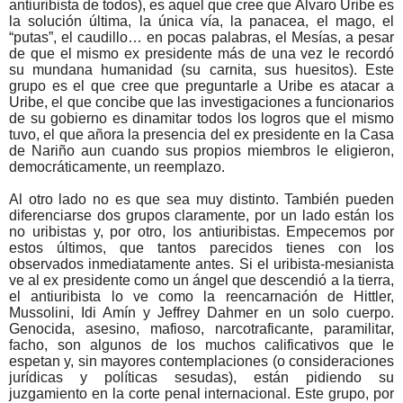
antiuribista de todos), es aquel que cree que Álvaro Uribe es
la solución última, la única vía, la panacea, el mago, el
“putas”, el caudillo… en pocas palabras, el Mesías, a pesar
de que el mismo ex presidente más de una vez le recordó
su mundana humanidad (su carnita, sus huesitos). Este
grupo es el que cree que preguntarle a Uribe es atacar a
Uribe, el que concibe que las investigaciones a funcionarios
de su gobierno es dinamitar todos los logros que el mismo
tuvo, el que añora la presencia del ex presidente en la Casa
de Nariño aun cuando sus propios miembros le eligieron,
democráticamente, un reemplazo.
Al otro lado no es que sea muy distinto. También pueden
diferenciarse dos grupos claramente, por un lado están los
no uribistas y, por otro, los antiuribistas. Empecemos por
estos últimos, que tantos parecidos tienes con los
observados inmediatamente antes. Si el uribista-mesianista
ve al ex presidente como un ángel que descendió a la tierra,
el antiuribista lo ve como la reencarnación de Hittler,
Mussolini, Idi Amín y Jeffrey Dahmer en un solo cuerpo.
Genocida, asesino, mafioso, narcotraficante, paramilitar,
facho, son algunos de los muchos calificativos que le
espetan y, sin mayores contemplaciones (o consideraciones
jurídicas y políticas sesudas), están pidiendo su
juzgamiento en la corte penal internacional. Este grupo, por