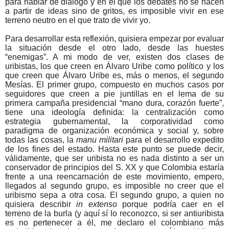
para hablar de diálogo y en el que los debates no se hacen
a partir de ideas sino de gritos, es imposible vivir en ese
terreno neutro en el que trato de vivir yo.
Para desarrollar esta reflexión, quisiera empezar por evaluar
la situación desde el otro lado, desde las huestes
“enemigas”. A mi modo de ver, existen dos clases de
uribistas, los que creen en Álvaro Uribe como político y los
que creen que Álvaro Uribe es, más o menos, el segundo
Mesías. El primer grupo, compuesto en muchos casos por
seguidores que creen a pie juntillas en el lema de su
primera campaña presidencial “mano dura, corazón fuerte”,
tiene una ideología definida: la centralización como
estrategia gubernamental, la corporatividad como
paradigma de organización económica y social y, sobre
todas las cosas, la
manu militari
para el desarrollo expedito
de los fines del estado. Hasta este punto se puede decir,
válidamente, que ser uribista no es nada distinto a ser un
conservador de principios del S. XX y que Colombia estaría
frente a una reencarnación de este movimiento, empero,
llegados al segundo grupo, es imposible no creer que el
uribismo sepa a otra cosa. El segundo grupo, a quien no
quisiera describir
in extenso
porque podría caer en el
terreno de la burla (y aquí sí lo reconozco, si ser antiuribista
es no pertenecer a él, me declaro el colombiano más