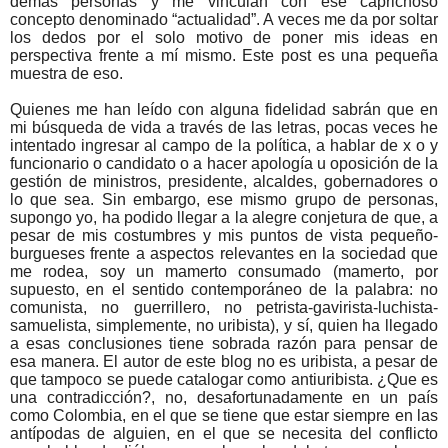
demás personas y me vinculan con ese caprichoso
concepto denominado “actualidad”. A veces me da por soltar
los dedos por el solo motivo de poner mis ideas en
perspectiva frente a mí mismo. Este post es una pequeña
muestra de eso.
Quienes me han leído con alguna fidelidad sabrán que en
mi búsqueda de vida a través de las letras, pocas veces he
intentado ingresar al campo de la política, a hablar de x o y
funcionario o candidato o a hacer apología u oposición de la
gestión de ministros, presidente, alcaldes, gobernadores o
lo que sea. Sin embargo, ese mismo grupo de personas,
supongo yo, ha podido llegar a la alegre conjetura de que, a
pesar de mis costumbres y mis puntos de vista pequeño-
burgueses frente a aspectos relevantes en la sociedad que
me rodea, soy un mamerto consumado (mamerto, por
supuesto, en el sentido contemporáneo de la palabra: no
comunista, no guerrillero, no petrista-gavirista-luchista-
samuelista, simplemente, no uribista), y sí, quien ha llegado
a esas conclusiones tiene sobrada razón para pensar de
esa manera. El autor de este blog no es uribista, a pesar de
que tampoco se puede catalogar como antiuribista. ¿Que es
una contradicción?, no, desafortunadamente en un país
como Colombia, en el que se tiene que estar siempre en las
antípodas de alguien, en el que se necesita del conflicto