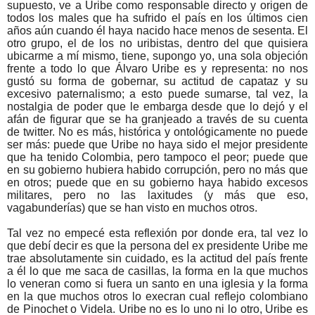
supuesto, ve a Uribe como responsable directo y origen de
todos los males que ha sufrido el país en los últimos cien
años aún cuando él haya nacido hace menos de sesenta. El
otro grupo, el de los no uribistas, dentro del que quisiera
ubicarme a mí mismo, tiene, supongo yo, una sola objeción
frente a todo lo que Álvaro Uribe es y representa: no nos
gustó su forma de gobernar, su actitud de capataz y su
excesivo paternalismo; a esto puede sumarse, tal vez, la
nostalgia de poder que le embarga desde que lo dejó y el
afán de figurar que se ha granjeado a través de su cuenta
de twitter. No es más, histórica y ontológicamente no puede
ser más: puede que Uribe no haya sido el mejor presidente
que ha tenido Colombia, pero tampoco el peor; puede que
en su gobierno hubiera habido corrupción, pero no más que
en otros; puede que en su gobierno haya habido excesos
militares, pero no las laxitudes (y más que eso,
vagabunderías) que se han visto en muchos otros.
Tal vez no empecé esta reflexión por donde era, tal vez lo
que debí decir es que la persona del ex presidente Uribe me
trae absolutamente sin cuidado, es la actitud del país frente
a él lo que me saca de casillas, la forma en la que muchos
lo veneran como si fuera un santo en una iglesia y la forma
en la que muchos otros lo execran cual reflejo colombiano
de Pinochet o Videla. Uribe no es lo uno ni lo otro, Uribe es