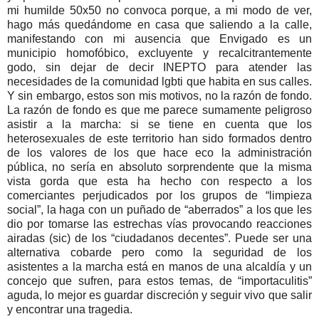
mi humilde 50x50 no convoca porque, a mi modo de ver,
hago más quedándome en casa que saliendo a la calle,
manifestando con mi ausencia que Envigado es un
municipio homofóbico, excluyente y recalcitrantemente
godo, sin dejar de decir INEPTO para atender las
necesidades de la comunidad lgbti que habita en sus calles.
Y sin embargo, estos son mis motivos, no la razón de fondo.
La razón de fondo es que me parece sumamente peligroso
asistir a la marcha: si se tiene en cuenta que los
heterosexuales de este territorio han sido formados dentro
de los valores de los que hace eco la administración
pública, no sería en absoluto sorprendente que la misma
vista gorda que esta ha hecho con respecto a los
comerciantes perjudicados por los grupos de “limpieza
social”, la haga con un puñado de “aberrados” a los que les
dio por tomarse las estrechas vías provocando reacciones
airadas (sic) de los “ciudadanos decentes”. Puede ser una
alternativa cobarde pero como la seguridad de los
asistentes a la marcha está en manos de una alcaldía y un
concejo que sufren, para estos temas, de “importaculitis”
aguda, lo mejor es guardar discreción y seguir vivo que salir
y encontrar una tragedia.