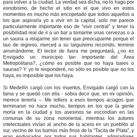
para volver a la ciudad. La verdad sea dicha, no lo hago por
esnobismo, de hecho el sitio en el que vivo en estos
momentos es mucho más encopetado que todos aquellos a
los que aspiraría yo a vivir en la capital, solo me parece
particularmente importante eso de “vivir central” y tener la
posibilidad real de ir a un bar a tomarme unas cervezas o a
un sauna a relajarme sin tener que preocuparme porque el
taxi de regreso, merced a su larguísimo recorrido, termine
arruinándome. El lector de fuera me preguntará, ¿no es
Envigado un municipio tan importante del Área
Metropolitana?, ¿cómo es posible que no haya bares o
saunas? Y yo le responderé, no sólo es posible que no los
haya, es imposible que los haya.
Si Medellín cargó con los muertos, Envigado cargó con la
fama y se quedó con ella - sobra decir que, en mi opinión,
merece tenerla –. Me refiero a esos tiempos aciagos que
terminaron no hace mucho, tiempos en los que la gente
moría en la ciudad y los asesinos se escondían en las
comunas de su zona nororiental, mientras los autores
intelectuales vivían al ancho de la acera en un pueblito al
sur, vecino de los barrios más finos de la “Tacita de Plata”, y
eran endiosados por todos sus habitantes, admiradores