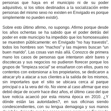
personas que haya en el municipio ni de su poder
adquisitivo, si los sitios destinados a la socialización entre
personas del mismo sexo no existen en Envigado es porque
simplemente no pueden existir).
Sobre esto último afirmo, no supongo. Afirmo porque desde
los años ochentas se ha sabido que el poder detrás del
poder en este municipio ha impedido que los homosexuales
se muestren públicamente: en Envigado “no hay travestis”,
todos los hombres son “machos” y las mujeres buscan “un
buen marido”. Las cosas van más allá. Conozco de primera
mano los casos de personas que intentaron abrir bares y
discotecas y sus negocios no pudieron florecer porque los
grupos de “limpieza social” se ensañaron con ellos, pues no
contentos con extorsionar a los propietarios, se dedicaron a
atracar y/o a atacar a sus clientes a la salida de los mismos,
sin importarles que el sitio se ubicara cerca al parque
principal o a la vera del río. No viene al caso afirmar que eso
debió dejar de ocurrir hace diez años, el último caso del que
tuve noticia acaeció por esta misma época en 2010. ¿Y
dónde están las autoridades?, en sus oficinas siendo
condescendientes, con su lengua demagoga y sus manos