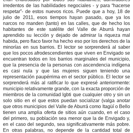
irredentos de las habilidades negociales - y para “hacerse
respetar”- de estos nuevos ricos. Puede que a hoy, 18 de
julio de 2011, esos tiempos hayan pasado, que ya los
narcos no manden (tanto) en las calles, que de hecho los
habitantes de este satélite del Valle de Aburrá hayan
aprendido su lección y dejado de admirar la riqueza mal
habida, pero flaco favor ha hecho eso por los derechos de la
minorías en sus barrios. El lector se sorprenderá al saber
que los pocos afrodescendientes que viven en Envigado se
encuentran todos en los barrios marginales del municipio,
que la presencia de la personas con ascendencia indígena
es casi nula y que las mujeres siguen teniendo una
representación paupérrima en el sector público. El lector se
sorprenderá más al ratificar lo que expresé anteriormente:
municipio relativamente grande, con la exacta proporción de
miembros de la comunidad lgbti que cualquier otro y sin un
solo sitio en el que estos puedan socializar (valga anotar
que otros municipios del Valle de Aburrá como Itagüí o Bello
tienen una amplia oferta de sitios aún cuando, en el caso
del primero, su población sea menor que la de Envigado y,
en el caso del segundo, sea significativamente más pobre.
En otras palabras, no depende de la cantidad total de