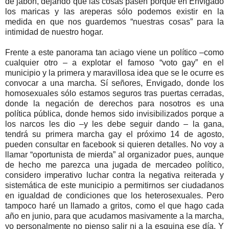
de jabón, dejando que las cosas pasen porque en Envigado
los maricas y las areperas sólo podemos existir en la
medida en que nos guardemos “nuestras cosas” para la
intimidad de nuestro hogar.
Frente a este panorama tan aciago viene un político –como
cualquier otro – a explotar el famoso “voto gay” en el
municipio y la primera y maravillosa idea que se le ocurre es
convocar a una marcha. Sí señores, Envigado, donde los
homosexuales sólo estamos seguros tras puertas cerradas,
donde la negación de derechos para nosotros es una
política pública, donde hemos sido invisibilizados porque a
los narcos les dio –y les debe seguir dando – la gana,
tendrá su primera marcha gay el próximo 14 de agosto,
pueden consultar en facebook si quieren detalles. No voy a
llamar “oportunista de mierda” al organizador pues, aunque
de hecho me parezca una jugada de mercadeo político,
considero imperativo luchar contra la negativa reiterada y
sistemática de este municipio a permitirnos ser ciudadanos
en igualdad de condiciones que los heterosexuales. Pero
tampoco haré un llamado a gritos, como el que hago cada
año en junio, para que acudamos masivamente a la marcha,
yo personalmente no pienso salir ni a la esquina ese día. Y