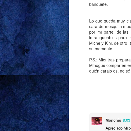
banquete.
cuál fue el detonant
bombillo se encendi
manguera en mano, o
Lo que queda muy clar
sentía peor persona p
cara de mosquita muer
por mi parte, de las
infranqueables para t
A partir de ese mome
Miche y Kini, de otro 
Nótese: ni mi señor m
su momento.
bastó con sentarnos e
solo detalle del nov
P.S.: Mientras prepar
tipo Madonna y Sean 
Minogue comparten es
quién carajo es, no sé
atrapados en un círcu
a peleas que termina
Luego vino la calma
fuera de la casa. 
caballeros con mejo
pasar del pandebono
Meeting Mr. Righ
Monchis
8:03
brown coc
Apreciado Milo