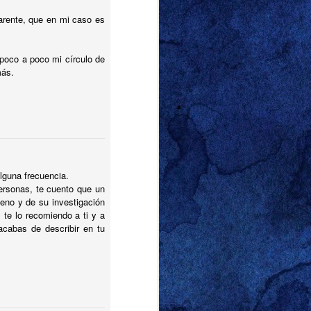
 & Grace.
En nuestras
ó en su good-Judy, su
rente, que en mi caso es
se en la versión más
pasara por delante.
poco a poco mi círculo de
 dejó boquiabiertos.
más.
 cuando vimos a Will
ay de la ciudad, como
 con tanta pasión que
stra de afecto entre
 habíamos imaginado.
lguna frecuencia.
os se despedían del
ersonas, te cuento que un
eno y de su investigación
 te lo recomiendo a ti y a
 claro ese día fue que
acabas de describir en tu
s también.