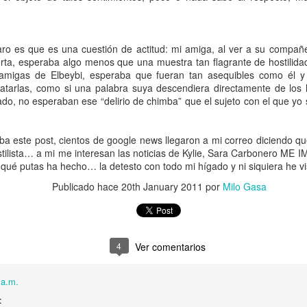
e, pero mientras le ponía fertilizante a Judy Garland, la flor
ó: “Creo que Grace le olió el pandebono a Will”. Mi señor m
ído aguzado, se enteró también de que su presencia la impo
o es que es una cuestión de actitud: mi amiga, al ver a su compañe
or su culpa, "the more he stays, the more he fucks me over", fu
ta, esperaba algo menos que una muestra tan flagrante de hostilidad
 amigas de Elbeybi, esperaba que fueran tan asequibles como él 
ratarlas, como si una palabra suya descendiera directamente de los 
nto, el show de Will y Grace se convirtió en el programa con má
lado, no esperaban ese “delirio de chimba” que el sujeto con el que yo
arido ni yo tuvimos que meternos en la vida de la, en aparienci
n el porche con nuestros cocteles, unas tardes sí y otras tamb
elón que se emitía desde el porche del frente. Imposible decir 
aba este post, cientos de google news llegaron a mi correo diciendo q
Penn en “Till Death Do Us Part”; más bien eran Madonna y Se
tilista… a mi me interesan las noticias de Kylie, Sara Carbonero M
 qué putas ha hecho… la detesto con todo mi hígado y ni siquiera he vi
lo vicioso impuesto por el contrato de arrendamiento: no poder
ban en reconciliaciones que terminaban en peleas.
Publicado hace
20th January 2011
por
Milo Gasa
. Grace se veía contenta, probablemente porque Will empez
Él se compró unos cuantos
fuck me shorts
más y a dejarse 
4
Ver comentarios
r sentido de la moda y horas de más en el gimnasio que él m
 a CeCe Peniston entrando en escena.
t, the man of my dreams / The one who shows me true love, or at
 a.m.
oa skin and curly black hair / It's just the way he looks at me, th
: