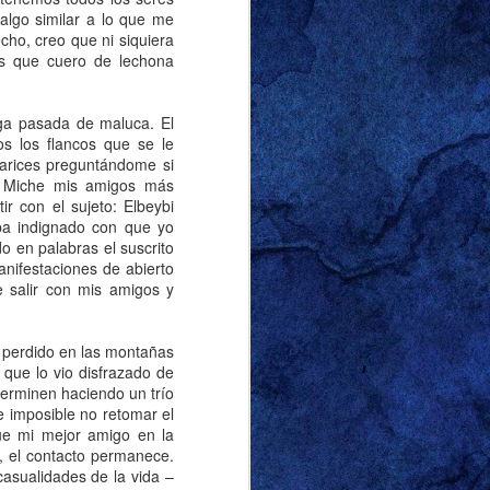
algo similar a lo que me
cho, creo que ni siquiera
ás que cuero de lechona
r ‘sutilmente’ sobre
correctamente que lo
aga pasada de maluca. El
na diferencia notable
os los flancos que se le
 y racista, pero quien
narices preguntándome si
vió lo suficiente para
i y Miche mis amigos más
hos de mis amigos y a
r con el sujeto: Elbeybi
ba indignado con que yo
o en palabras el suscrito
or marido y escribir al
nifestaciones de abierto
e salir con mis amigos y
oca esta entrada, era
viernes de 2024. El
tas de la entrada de
 perdido en las montañas
rganizarlas de manera
que lo vio disfrazado de
terminen haciendo un trío
l frente. Soy tan buen
 imposible no retomar el
su nombre. Llamémosla
fue mi mejor amigo en la
 casa con un cirio de
, el contacto permanece.
 lo dejó alumbrando la
casualidades de la vida –