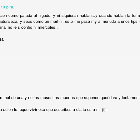
:10 p.m.
0
Agregar un comentario
caen como patada al higado, y ni siquieran hablan...y cuando hablan la termi
 naturaleza, y seco como un martini, esto me pasa my a menudo a unos hps
final no le s confio ni miercoles..
st.
Cosas de heteros
..
en mal de una y no las mosquitas muertas que suponen queridura y lentament
 quien le toque vivir eso que describes a diario es a mi jijiji.