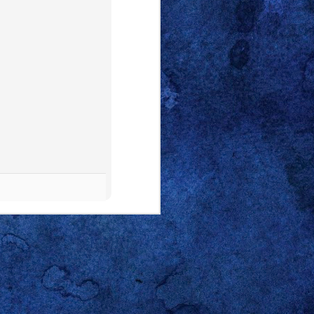
o electrónico personal, me
embargo, con esa concisión
ho cancelar sus planes
with
cación: en alguno de los
rante la lección sobre los
con toda seguridad, no fue
ención porque “Saturday is
tados Unidos. Básica como
nes del lunes, los sábados
l entripado y le solté en
 tarde y buena parte de la
gante negación sobre el
 puso sarcástico.
n o condición, es nuestra
En mi caso, basta con que
 el teclado. No dejo títere
 percepciones, prejuicios
ibilidad y lo apriorístico
 O, mejor dicho, al de mi
nte que yo. Creo que hasta
que disfruta que le cuente