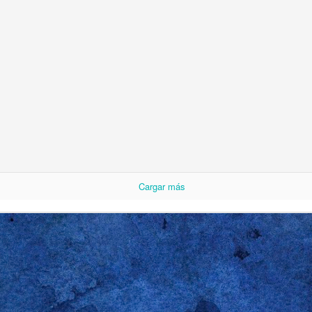
s estudiantes que, en su tiempo, se hizo merecedor de mi dirección de corre
lento para el español era más bien limitado, así que no intentó usarlo. Sin 
e dijo que se había acordado de mí porque el sábado anterior lo habían hec
 llevado a rastras a un
baby shower
. Recordé el momento exacto de su evo
e 2017 en Oxford, Ohio, en un segundo piso, entre las 4:30 y las 5:45 pm, du
sábado" y Gareth me respondió “el sábado es para los chicos”. El gracejo, 
. Tal vez ni siquiera preparado para la ocasión. Pero me llamó bastante la at
rmación de fraternidad ampliamente difundida en las universidades en Es
ia es poderosa: sin importar las parejas, los oficios del domingo o los exáme
 boys
). Feminista fumado como era en esa época, no me podía quedar con e
 cuando te obliguen a cancelar tus planes con
the boys
y a pasarte toda la
novia o esposa gritando por cositas para bebé”. Con la típica y arro
riza al grupo etario, los estudiantes rieron porque el profe, una vez más, se
Cargar más
na sola cualidad que nos une a los hombres gay, sin distingo de edad, orige
servación. Qué hacemos con lo que observamos es tema para otra entrada. 
de mi atención para ver, oír y luego soltar la lengua, coger el lápiz o martillar
 me llamo a engaño: mis interpretaciones están decisivamente marcadas por
 mano. Por eso nunca me he vanagloriado de tener razón; reconociendo la fal
o con poner los hechos desnudos sobre la mesa y someterlos al juicio ajeno.
también (como diría una amiga) pro-hi-bi-do, suele ser bastante más indulge
da que le lectore no sepa o no comparta: si se pasa por estas líneas es por