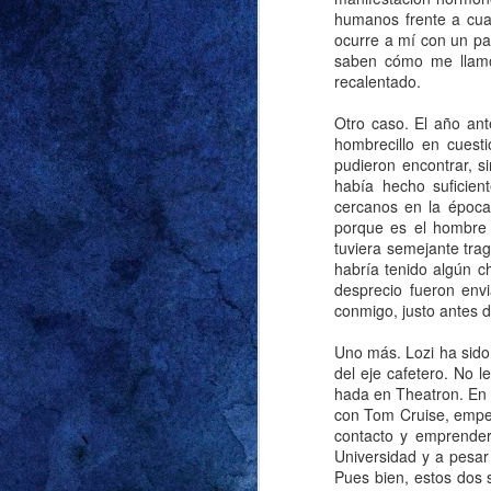
humanos frente a cua
ocurre a mí con un pa
saben cómo me llamo
recalentado.
Decía mi abuela: “E
relaciones no conve
Otro caso. El año an
escuché más de una v
hombrecillo en cuest
en términos de edad, 
pudieron encontrar, 
haya crecido en una v
había hecho suficien
conocer a mi primer 
cercanos en la época,
porque es el hombre 
todos los trató muy b
tuviera semejante trag
Lo dije en la entrada 
habría tenido algún c
desprecio fueron envi
respecto. Y lo que d
conmigo, justo antes 
demasiado grande p
comienzo del verano
Uno más. Lozi ha sid
nuestra casa vueltas
del eje cafetero. No 
hada en Theatron. En 
que no cayeran las un
con Tom Cruise, empe
vecino que en los do
contacto y emprender
Grace para no dejarl
Universidad y a pesar
unos 50 centímetros d
Pues bien, estos dos 