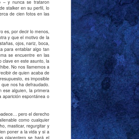
jo la tormenta, parecía
 – y nunca se trataron
 stalker en su perfil, lo
ana.
ca de cien fotos en las
comedor en los días
uficiente con el cirio
ro es, por decir lo menos,
uien, por las mismas
tra y que el motivo de la
tañas, ojos, nariz, boca,
sto para vestirse que
a para entablar algo tan
gbier y el culo, como
lema se encuentre en las
ncias. El detalle que
 clave en este asunto, la
rodilla: los famosos
exhibe. No nos llamemos a
de cortos, despiertan
ecibir de quien acaba de
presupuesto, es imposible
esa que nos ha defraudado.
 ese alguien, la primera
 mientras apurábamos
a aparición espontánea o
ntras se alejaba de la
ablar mal de él a un
s padece… pero el derecho
todo. El memorial de
alienable como cualquier
encia de ningún tipo,
o, masticar, regurgitar y
os. Parecía más una
n poner a la vida y si a
tro lado. No recuerdo
s placentero se hará el