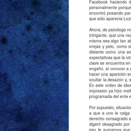
puerta tras cerrarla t
Facebook haciendo d
personalmente porque a
decidida a recordarm
encontró posando par
que sólo aparecía Lozi
Las cábalas sobre 
siguientes, pero pref
Ahora, de psicólogo no
sin agregar más det
intrigante, que una r
misma sea algo tan aby
razones antedichas, 
orejas y pelo, como s
gritaba “mi mamá me 
distante como una am
para el cumpleaños d
expectativas que la ot
desencadenó la obse
clave se encuentra en
fuck me shorts
. Sona
engaño, al conocer a 
hacer una aparición e
sospechas. Y las sosp
ocultar la desazón y, 
En este orden de idea
Supimos que había p
impresión ya hizo mel
vodka-tonics en el po
programada del ente e
casa fue mucho meno
Por supuesto, situacio
volumen tan alto qu
a que a uno le caiga
agravios que le espe
derecho consagrado en
tampoco problemas 
digerir desagrado por
incompatibilidad de 
eso le sumamos que e