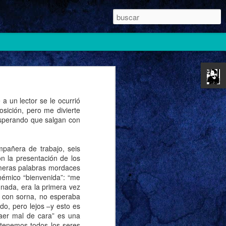
 un lector se le ocurrió
sición, pero me divierte
esperando que salgan con
pañera de trabajo, seis
n la presentación de los
rimeras palabras mordaces
némico “bienvenida”: “me
 nada, era la primera vez
í con sorna, no esperaba
o, pero lejos –y esto es
caer mal de cara” es una
 tenemos todos los seres