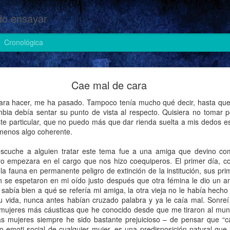
o ensayar
Cronológica
Cosas de heteros (II)
Cae mal de cara
ra hacer, me ha pasado. Tampoco tenía mucho qué decir, hasta que a
ia debía sentar su punto de vista al respecto. Quisiera no tomar po
ste particular, que no puedo más que dar rienda suelta a mis dedos 
 menos algo coherente.
scuche a alguien tratar este tema fue a una amiga que devino com
 empezara en el cargo que nos hizo coequiperos. El primer día, co
la fauna en permanente peligro de extinción de la institución, sus p
n se espetaron en mi oído justo después que otra fémina le dio un a
sabía bien a qué se refería mi amiga, la otra vieja no le había hecho
u vida, nunca antes habían cruzado palabra y ya le caía mal. Sonre
mujeres más cáusticas que he conocido desde que me tiraron al mund
as mujeres siempre he sido bastante prejuicioso – de pensar que “
-emoti-social de cualquier mujer, es una predisposición natural que