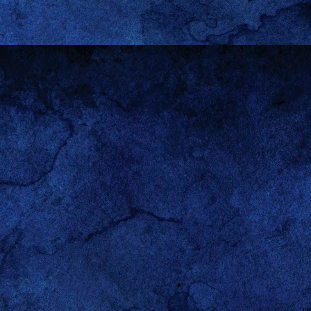
or el
homo sapiens
como
juego de poderes al que me
ue no he dicho “juego de
 en su afán de engendrar y
 así las mujeres se hayan
 a la
manosphere
), no han
e les otorga a los hombres
os ámbitos, pero estoy en
paz con eso.
visión Continental es una
 pero nunca falta quién se
antes son las que ocurren
medor. En los alegatos de
esos insondables acuerdos
sta el mundo de afuera (mi
culación.
scribió para contarme los
 hecho cancelar sus planes