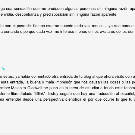
eó y Will y Grace se nos convirtieron en una mala copia de
Will
 del clóset cantando
Finally
a grito herido; Grace se convirti
igo esa sensación que me producen algunas personas sin ninguna razón apa
envidia, desconfianza y predisposición sin ninguna razón aparente.
 Vistos desde la distancia, él empezó el camino a "convertir
smo"; ella se resignó a compartirlo con cuanto hombre le 
te con el paso del tiempo eso me sucede cada vez menos... ya sea porque 
í por quién sabe cuánto tiempo más, lo siguiente que vimos nos
a cerrando o porque cada vez me intereso menos en los avatares de los de
 de la tarde. No habíamos abierto la primera lata de tónica
ón de la mudanza al frente de la casa. Short North, el barrio g
otros. Entonces Grace salió de la casa y lo abrazó y lo besó
i se le sale el muy colombiano “pagale pieza”. Nunca una mue
.m.
había ofendido tanto: nos sacó de la truculenta historia que
o estas, ya habia comentado otra entrada de tu blog al que ahora visito con a
ecién casados, cargaron el camión juntos mientras sus gat
 esta entrada, la buena o mala impresión que nos causan las cosas o las p
nombre Malcolm Gladwell se puso en la tarea de estudiar a fondo este fenóm
elente libro titulado "Blink". Estoy seguro que hay una traducción al español,
ir al cine y tomarnos los cocteles en un bar. Si algo nos quedó
ara entender desde una perspectiva científica el por que ocurre lo que tu 
, pero solo a medias: el amor puede ser ciego, pero los vecino
Publicado hace
6 days ago
por
Milo Gasa