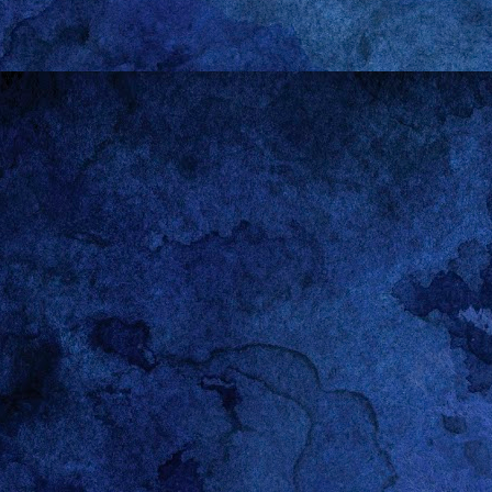
historias de otras perso
fuente inagotable de inspi
Las relaciones heterosexu
asomo con desgano, pero
dominación”: no me intere
parir. Feminista como si
abierto paso a los golpes
dejado de ser las que tie
haciendo casi nada.
Pensándolo bien, es pos
A decir verdad, hacerle hi
empresa condenada al frac
lucre con ellas. Las dej
lejos de los ojos ajenos
almohada cuyos únicos te
conciliatorios que no tie
señor marido y yo, para s
La historia de Gareth no
pormenores del
baby sho