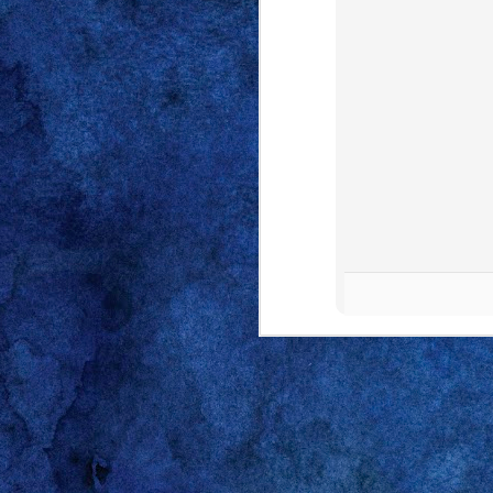
Gareth A, uno de los poco
escribió hace poco. Su ta
que siempre le celebré m
the boys
y, acto seguido,
primeros días del otoño d
días de la semana. Dije "
inventado sobre la marcha
for the boys” es una afi
pueda parecer, la sentenc
son para los amigos (
the
inglés: “hablamos de eso
noche escuchando a tu 
envejecimiento que caracte
Si tuviera que escoger u
infinita capacidad de ob
algo se ponga en el radar 
con cabeza, pero tampoco
y experiencias de segunda
de mis ideas, me conform
señor marido que, siendo 
este punto no he dicho na