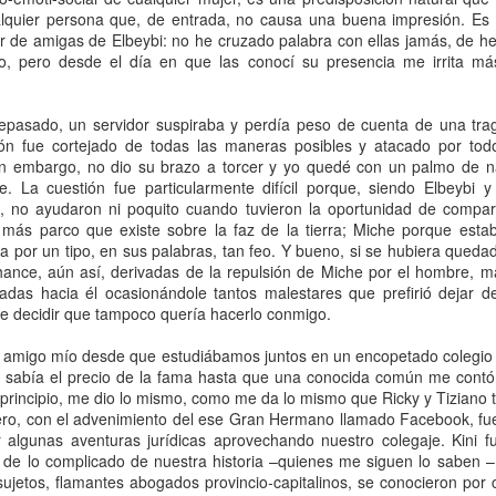
lquier persona que, de entrada, no causa una buena impresión. Es 
r de amigas de Elbeybi: no he cruzado palabra con ellas jamás, de he
, pero desde el día en que las conocí su presencia me irrita m
l amor es ciego, pero los vecinos no” cuando quería opina
ncionales. Por lo general, porque le lectore ha asumido 
tepasado, un servidor suspiraba y perdía peso de cuenta de una tr
ez, el comentario se refería a parejas heterosexuales con algu
ión fue cortejado de todas las maneras posibles y atacado por tod
clase social o raza. Y sí, mi abuela era así de edadista, clasista
sin embargo, no dio su brazo a torcer y yo quedé con un palmo de 
ersión distinta de Colombia, que tire la primera piedra. No vi
te. La cuestión fue particularmente difícil porque, siendo Elbeyb
novio, así que no sé qué tan homófoba era, pero conoció a muc
 no ayudaron ni poquito cuando tuvieron la oportunidad de comparti
más parco que existe sobre la faz de la tierra; Miche porque esta
ien, así que la discusión sobre intersecciones termina aquí.
a por un tipo, en sus palabras, tan feo. Y bueno, si se hubiera quedad
anterior: si mi radar detecta algo, quiero conversarlo con mi señ
hance, aún así, derivadas de la repulsión de Miche por el hombre, ma
adas hacia él ocasionándole tantos malestares que prefirió dejar d
etectaron tanto mi radar como el suyo, para el caso que conv
de decidir que tampoco quería hacerlo conmigo.
ara dejarlo pasar. Todo comenzó en un incierto jueves o 
 trajo consigo unos aguaceros de terror que tenían las plan
o amigo mío desde que estudiábamos juntos en un encopetado colegio
 miseria. Por eso, en cuanto escuché el primer trueno, salí a o
le sabía el precio de la fama hasta que una conocida común me contó 
principio, me dio lo mismo, como me da lo mismo que Ricky y Tiziano 
as sobre las otras. Mientras estaba en ello, vi a la vecina de
ro, con el advenimiento del ese Gran Hermano llamado Facebook, fue
s años que vivió en la cuadra no me molesté en preguntarle 
 algunas aventuras jurídicas aprovechando nuestro colegaje. Kini 
a anónima. No sé con exactitud qué pretendía, pero salió de la
 de lo complicado de nuestra historia –quienes me siguen lo saben –
e alto, lo encendió, lo miró atentísima por un par de minutos y
sujetos, flamantes abogados provincio-capitalinos, se conocieron por 