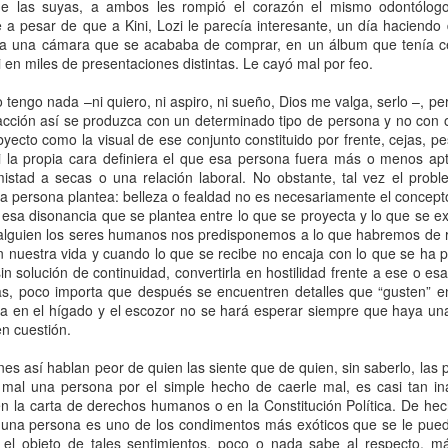
ras de sí. El indígena soy yo, pero la blanquita, con su cirio ba
e las suyas, a ambos les rompió el corazón el mismo odontólogo
 pesar de que a Kini, Lozi le parecía interesante, un día haciendo de
e que la superstición también puede ser gringa, rubia y suburb
a una cámara que se acababa de comprar, en un álbum que tenía cer
 en miles de presentaciones distintas. Le cayó mal por feo.
el ritual ocuparon sesudos debates en nuestra mesa del 
erimos no darle mayor importancia. Creímos habernos reído lo s
 tengo nada –ni quiero, ni aspiro, ni sueño, Dios me valga, serlo –, pe
alles. Eso hasta que empezamos a reparar en su compañero a q
eacción así se produzca con un determinado tipo de persona y no con o
ecto como la visual de ese conjunto constituido por frente, cejas, pes
llamaremos Will. Bajito, más bien maluquito de cara y con un gu
i la propia cara definiera el que esa persona fuera más o menos apt
mima, mi mamá me ama” a los cuatro vientos. Las piernas de ru
istad a secas o una relación laboral. No obstante, tal vez el prob
e un cacorro, no le alcanzaban para compensar sus demás fale
ra persona plantea: belleza o fealdad no es necesariamente el concepto
rvación fue una bermuda que le caía unos 25 cm arriba de la 
 esa disonancia que se plantea entre lo que se proyecta y lo que se 
rá heteronormativo, pero los hombres usando pantalones así 
alguien los seres humanos nos predisponemos a lo que habremos de r
n nuestra vida y cuando lo que se recibe no encaja con lo que se ha 
echas se intensificaron en cuanto la parejita entró en crisis.
sin solución de continuidad, convertirla en hostilidad frente a ese o 
s, poco importa que después se encuentren detalles que “gusten” en
roblemas en el hogar de Will y Grace una tarde de viernes
la en el hígado y el escozor no se hará esperar siempre que haya un
rche. Que Will hubiera hecho chirriar las llantas del carro mie
n cuestión.
s espectacular que lo que ocurrió luego. Grace salió a h
nes así hablan peor de quien las siente que de quien, sin saberlo, la
e los maricas de la casa del frente acabaron escuchándolo 
 mal una persona por el simple hecho de caerle mal, es casi tan in
tó a quien estuviera al otro lado de la línea no incluía viol
 la carta de derechos humanos o en la Constitución Política. De hech
financieros o con la división de los quehaceres doméstic
 una persona es uno de los condimentos más exóticos que se le puede
personalidades haciendo metástasis tras años de mirar para el o
l objeto de tales sentimientos, poco o nada sabe al respecto, má