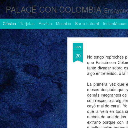
PALACÉ CON COLOMBIA
Ensayand
Clásica
Tarjetas
Revista
Mosaico
Barra Lateral
Instantáneas
AUG
JAN
1
20
No tengo reproches pa
que Palacé con Colomb
tanto divagar sobre e
algo entretenido, o la
La primera vez que e
meses después que yo
demás integrantes de 
con respecto a alguie
cayó mal de cara”. Yo 
que la veía en toda s
menos de una de las 
extraño porque con l
manifestación hormono