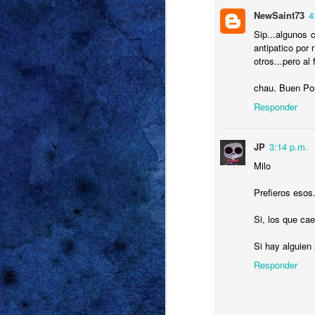
NewSaint73
4
Sip...algunos 
antipatico por
otros...pero al 
chau. Buen Po
JUL
Responder
26
JP
3:14 p.m.
Milo
Prefieros esos.
Si, los que ca
Si hay alguien a
Responder