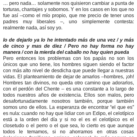
… pero nada… solamente nos quisieron cambiar a punta de
torturas, chantajes y sobornos. Y en los casos en los que no
fue así –como el mío propio, que me precio de tener unos
padres muy liberales –, uno simplemente contesta:
realmente nada, así soy yo.
lo de dejarlo ya lo he intentado más de una vez / y más
de cinco y mas de diez / Pero no hay forma no hay
manera / con la mierda del caballo no hay quien pueda
Pero entonces los problemas con los papás no son los
únicos que uno tiene, los hombres siguen siendo el factor
con más alto nivel de desdicha que puede llegar a nuestras
vidas. El planteamiento de dejar de amarlos –hombres, ¡oh!
Hombres tan divinos, no queda otro camino que adorarlos,
con el perdón del Chente – es una constante a lo largo de
todos nuestros años de existencia. Ellos son malos, pero
desafortunadamente nosotros también, porque también
somos uno de ellos. La esperanza de encontrar “el que es”
es nula: cuando no hay que lidiar con un Edipo, el celotípico
está a la orden del día y si no el es el celotípico es el
closetudo o el perro o el que sea, lo cierto es que aunque
todos le temamos, si no ahorramos en otras cosas