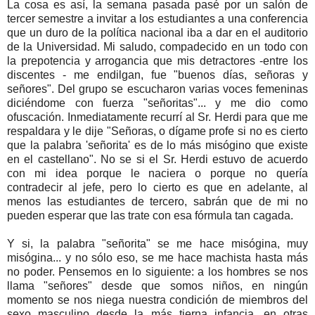
La cosa es así, la semana pasada pasé por un salón de
tercer semestre a invitar a los estudiantes a una conferencia
que un duro de la política nacional iba a dar en el auditorio
de la Universidad. Mi saludo, compadecido en un todo con
la prepotencia y arrogancia que mis detractores -entre los
discentes - me endilgan, fue "buenos días, señoras y
señores". Del grupo se escucharon varias voces femeninas
diciéndome con fuerza "señoritas"... y me dio como
ofuscación. Inmediatamente recurrí al Sr. Herdi para que me
respaldara y le dije "Señoras, o dígame profe si no es cierto
que la palabra 'señorita' es de lo más misógino que existe
en el castellano". No se si el Sr. Herdi estuvo de acuerdo
con mi idea porque le naciera o porque no quería
contradecir al jefe, pero lo cierto es que en adelante, al
menos las estudiantes de tercero, sabrán que de mi no
pueden esperar que las trate con esa fórmula tan cagada.
Y si, la palabra "señorita" se me hace misógina, muy
misógina... y no sólo eso, se me hace machista hasta más
no poder. Pensemos en lo siguiente: a los hombres se nos
llama "señores" desde que somos niños, en ningún
momento se nos niega nuestra condición de miembros del
sexo masculino desde la más tierna infancia, en otras