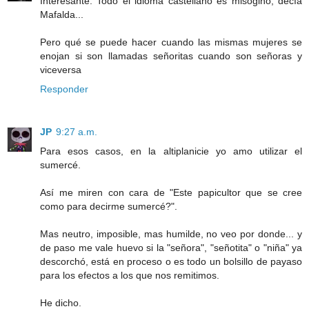
Interesante. Todo el idioma castellano es misógino, decía
Mafalda...
Pero qué se puede hacer cuando las mismas mujeres se
enojan si son llamadas señoritas cuando son señoras y
viceversa
Responder
JP
9:27 a.m.
Para esos casos, en la altiplanicie yo amo utilizar el
sumercé.
Así me miren con cara de "Este papicultor que se cree
como para decirme sumercé?".
Mas neutro, imposible, mas humilde, no veo por donde... y
de paso me vale huevo si la "señora", "señotita" o "niña" ya
descorchó, está en proceso o es todo un bolsillo de payaso
para los efectos a los que nos remitimos.
He dicho.