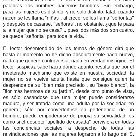
palabras, los hombres nacemos hombres. Sin embargo,
para las mujeres es distinto, y no solo distinto, fatal: cuando
nacen se les llama "niñas", al crecer se les llama "señoritas"
y después de casarse, "señoras", no obstante, ¿qué le pasa
a la mujer que no se casa?... pues, dos más dos son cuatro,
se queda "señorita" para toda la vida.
El lector desentendido de los temas de género dirá que
hasta el momento no he dicho absolutamente nada nuevo,
nada que genere controversia, nada en verdad misógino. El
lector suspicaz sabe hacia dónde apunto: resulta que por el
inveterado machismo que existe en nuestra sociedad, la
mujer no se vuelve adulta hasta que consigue quien la
desprenda de su "bien más preciado", su "beso blanco", la
"flor más hermosa de su jardín", desde otro punto de vista,
es sólo casándose que una mujer puede considerarse
madura, y ser tratada como una adulta por la sociedad en
general; sólo por convertertirse en pertenencia de un
hombre, puede empoderarse de propia su sexualidad; es
como si el desueto "apellido de casada" perviviera en todas
las conciencias sociales, a despecho de todas las
reivindicaciones que las mujeres lograron a lo largo del S.