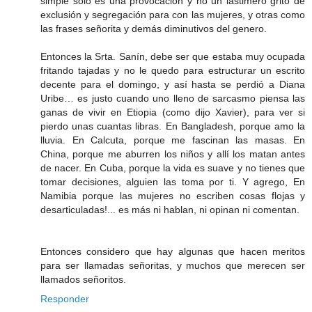
simple solo es una provocación y no un lastimero grito de
exclusión y segregación para con las mujeres, y otras como
las frases señorita y demás diminutivos del genero.
Entonces la Srta. Sanín, debe ser que estaba muy ocupada
fritando tajadas y no le quedo para estructurar un escrito
decente para el domingo, y así hasta se perdió a Diana
Uribe… es justo cuando uno lleno de sarcasmo piensa las
ganas de vivir en Etiopia (como dijo Xavier), para ver si
pierdo unas cuantas libras. En Bangladesh, porque amo la
lluvia. En Calcuta, porque me fascinan las masas. En
China, porque me aburren los niños y allí los matan antes
de nacer. En Cuba, porque la vida es suave y no tienes que
tomar decisiones, alguien las toma por ti. Y agrego, En
Namibia porque las mujeres no escriben cosas flojas y
desarticuladas!... es más ni hablan, ni opinan ni comentan.
Entonces considero que hay algunas que hacen meritos
para ser llamadas señoritas, y muchos que merecen ser
llamados señoritos.
Responder