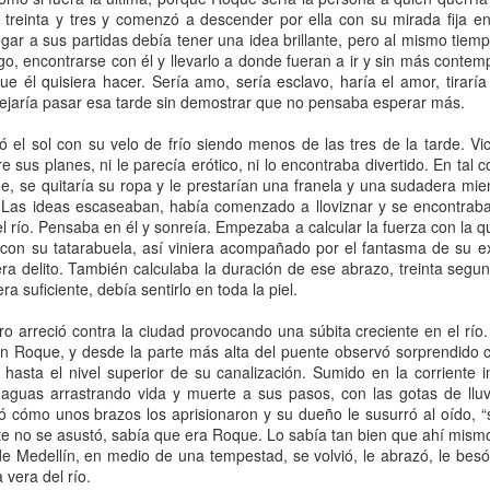
 treinta y tres y comenzó a descender por ella con su mirada fija e
gar a sus partidas debía tener una idea brillante, pero al mismo tiemp
, encontrarse con él y llevarlo a donde fueran a ir y sin más contemp
que él quisiera hacer. Sería amo, sería esclavo, haría el amor, tiraría 
l amor es ciego, pero los vecinos no” cuando quería opina
 dejaría pasar esa tarde sin demostrar que no pensaba esperar más.
ncionales. Por lo general, porque le lectore ha asumido 
ez, el comentario se refería a parejas heterosexuales con algu
 el sol con su velo de frío siendo menos de las tres de la tarde. Vi
clase social o raza. Y sí, mi abuela era así de edadista, clasista
 sus planes, ni le parecía erótico, ni lo encontraba divertido. En tal 
ersión distinta de Colombia, que tire la primera piedra. No vi
e, se quitaría su ropa y le prestarían una franela y una sudadera mie
novio, así que no sé qué tan homófoba era, pero conoció a muc
Las ideas escaseaban, había comenzado a lloviznar y se encontrab
el río. Pensaba en él y sonreía. Empezaba a calcular la fuerza con la 
ien, así que la discusión sobre intersecciones termina aquí.
ra con su tatarabuela, así viniera acompañado por el fantasma de su e
anterior: si mi radar detecta algo, quiero conversarlo con mi señ
ra delito. También calculaba la duración de ese abrazo, treinta segu
ra suficiente, debía sentirlo en toda la piel.
etectaron tanto mi radar como el suyo, para el caso que conv
ara dejarlo pasar. Todo comenzó en un incierto jueves o 
o arreció contra la ciudad provocando una súbita creciente en el río.
 trajo consigo unos aguaceros de terror que tenían las plan
 Roque, y desde la parte más alta del puente observó sorprendido c
 miseria. Por eso, en cuanto escuché el primer trueno, salí a o
i hasta el nivel superior de su canalización. Sumido en la corriente
 aguas arrastrando vida y muerte a sus pasos, con las gotas de ll
as sobre las otras. Mientras estaba en ello, vi a la vecina de
ó cómo unos brazos los aprisionaron y su dueño le susurró al oído, “si
s años que vivió en la cuadra no me molesté en preguntarle 
te no se asustó, sabía que era Roque. Lo sabía tan bien que ahí mism
a anónima. No sé con exactitud qué pretendía, pero salió de la
 Medellín, en medio de una tempestad, se volvió, le abrazó, le besó 
e alto, lo encendió, lo miró atentísima por un par de minutos y
 vera del río.