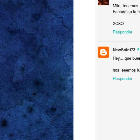
Milo, tenemos 
Fantastica la hi
XOXO
Responder
JUL
26
NewSaint73
5
Hey....que buen
nos leeemos l
Responder