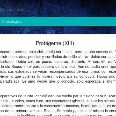
o ensayar
Cronológica
Cosas de heteros (II)
Protégeme (XIII)
special, pero no un cliché; debía ser íntima, pero no una escena de D
luir chocolates, poesías y cursiladas de estilo similar; debía ser apa
mariscos. Debía ser, en pocas palabras, diferente. El corazón de 
 le dio Roque en el parqueadero de la clínica. Aún no podía creer 
ncia, sus esfuerzos se veían recompensados de esa forma, con esos 
 vieran o que quienes lo hicieran deplorara su conducta. Había si
a paradisíaca. Le amó desde que lo conoció, sólo esperaba el mo
eparativos de la cita, decidió dar una vuelta por la ciudad para busca
natal Laureles, antes bien, sus imponentes iglesias, sus calles plenas
uitectura tradicionalista y la construcción mafiosa, le remitían a mile
dea de su primera vez con Roque. Se había puesto a sí mismo la con
omo si fuera la última, porque Roque sería la persona a quien querría