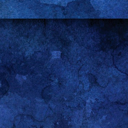
nas y de mí mismo y porque, en cierto sentido, comparte mi fascinación p
ración.
ales, para el ejemplo con el que abro esta entrada, encierran un fascinante 
 que nunca decepciona si se le dedica la atención del caso. Nótese q
sa llevar la contabilidad de las victorias y las derrotas de hombres y mujeres
go siendo (aunque menos fumado en estos últimos años) tengo muy claro que,
 e, involuntariamente, suscitado el pánico de muchos hombres (cordial saludo
nen que esforzarse el triple para recibir un tercio del reconocimiento que s
ible que todavía me consideren un feminista muy, muy, muy fumado en algun
storiografía a cualquier
Guerra de los Sexos
que no sea la producida por Vene
aso. Al igual que en cualquier litigio, las guerras se ganan y se pierden,
o a un lado porque estoy convencido de que las negociaciones más interes
, en los álgidos debates que se suscitan en el sofá y en las mesas del co
stigos son las cobijas y las tablas de la cama. Y, muy especialmente, en 
nen ningún sentido para quienes no participan en ellos. Lo único que llega ha
eguir con el ejemplo) son las versiones que cada partícipe decide poner en cir
 puede ser más elocuente en este sentido. Mi antiguo estudiante no me e
wer
del sábado. Si se tomó la molestia fue para “quejarse” de que lo habían