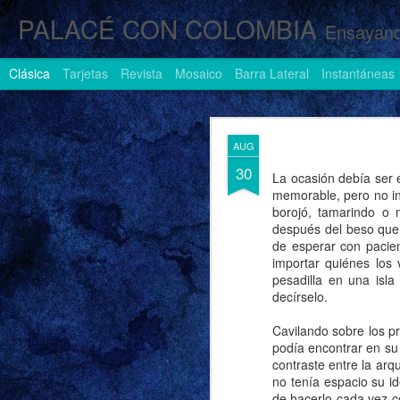
PALACÉ CON COLOMBIA
Ensayand
Clásica
Tarjetas
Revista
Mosaico
Barra Lateral
Instantáneas
AUG
AUG
1
30
La ocasión debía ser e
memorable, pero no inc
borojó, tamarindo o 
después del beso que
de esperar con pacie
importar quiénes los
pesadilla en una isl
decírselo.
Cavilando sobre los pr
podía encontrar en su 
contraste entre la arq
no tenía espacio su i
de hacerlo cada vez c