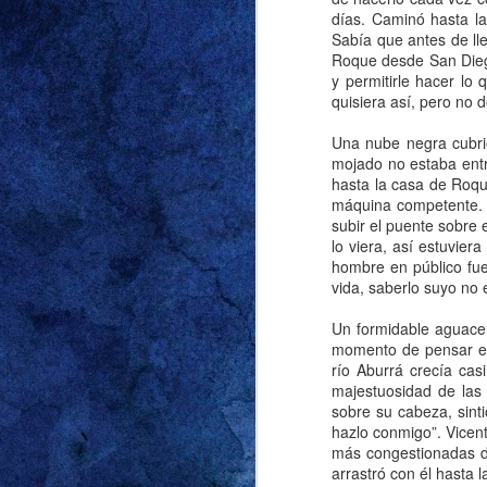
días. Caminó hasta la
Sabía que antes de lle
Roque desde San Diego
y permitirle hacer lo 
Decía mi abuela: “E
quisiera así, pero no
relaciones no conve
escuché más de una v
Una nube negra cubrió
en términos de edad, 
mojado no estaba entre
haya crecido en una v
hasta la casa de Roqu
conocer a mi primer 
máquina competente. 
subir el puente sobre 
todos los trató muy b
lo viera, así estuvie
Lo dije en la entrada 
hombre en público fue
vida, saberlo suyo no e
respecto. Y lo que d
demasiado grande p
Un formidable aguacer
comienzo del verano
momento de pensar en
nuestra casa vueltas
río Aburrá crecía cas
majestuosidad de las
que no cayeran las un
sobre su cabeza, sinti
vecino que en los do
hazlo conmigo”. Vicen
Grace para no dejarl
más congestionadas de
unos 50 centímetros d
arrastró con él hasta la