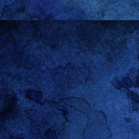
historias de otras perso
fuente inagotable de inspi
Las relaciones heterosexu
asomo con desgano, pero
dominación”: no me intere
parir. Feminista como si
abierto paso a los golpes
dejado de ser las que tie
haciendo casi nada.
Pensándolo bien, es pos
A decir verdad, hacerle hi
empresa condenada al frac
lucre con ellas. Las dej
lejos de los ojos ajenos
almohada cuyos únicos te
conciliatorios que no tie
señor marido y yo, para s
La historia de Gareth no
pormenores del
baby sho