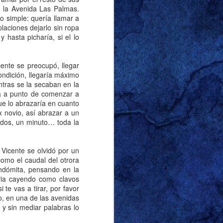
n la Avenida Las Palmas.
o simple: quería llamar a
laciones dejarlo sin ropa
y hasta picharía, si el lo
r ‘sutilmente’ sobre
correctamente que lo
na diferencia notable
cente se preocupó, llegar
 y racista, pero quien
condición, llegaría máximo
vió lo suficiente para
ntras se la secaban en la
hos de mis amigos y a
a a punto de comenzar a
que lo abrazaría en cuanto
x novio, así abrazar a un
or marido y escribir al
ndos, un minuto… toda la
oca esta entrada, era
viernes de 2024. El
 Vicente se olvidó por un
tas de la entrada de
omo el caudal del otrora
rganizarlas de manera
 indómita, pensando en la
uvia cayendo como clavos
l frente. Soy tan buen
 te vas a tirar, por favor
su nombre. Llamémosla
o, en una de las avenidas
 casa con un cirio de
y sin mediar palabras lo
 lo dejó alumbrando la