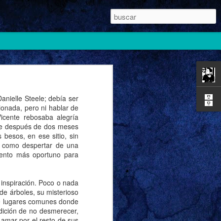
anielle Steele; debía ser
sionada, pero ni hablar de
Vicente rebosaba alegría
que después de dos meses
besos, en ese sitio, sin
do como despertar de una
mento más oportuno para
r inspiración. Poco o nada
 de árboles, su misterioso
s de lugares comunes donde
dición de no desmerecer,
 amar por el resto de sus