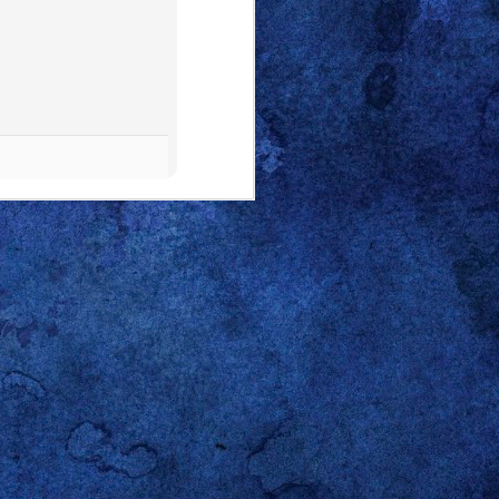
o electrónico personal, me
embargo, con esa concisión
ho cancelar sus planes
with
cación: en alguno de los
rante la lección sobre los
con toda seguridad, no fue
ención porque “Saturday is
tados Unidos. Básica como
nes del lunes, los sábados
l entripado y le solté en
 tarde y buena parte de la
gante negación sobre el
 puso sarcástico.
n o condición, es nuestra
En mi caso, basta con que
 el teclado. No dejo títere
 percepciones, prejuicios
ibilidad y lo apriorístico
 O, mejor dicho, al de mi
nte que yo. Creo que hasta
que disfruta que le cuente