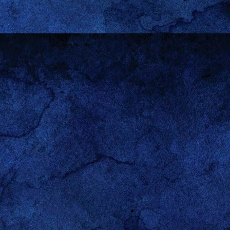
or el
homo sapiens
como
juego de poderes al que me
ue no he dicho “juego de
 en su afán de engendrar y
 así las mujeres se hayan
 a la
manosphere
), no han
e les otorga a los hombres
os ámbitos, pero estoy en
paz con eso.
visión Continental es una
 pero nunca falta quién se
antes son las que ocurren
medor. En los alegatos de
esos insondables acuerdos
sta el mundo de afuera (mi
culación.
scribió para contarme los
 hecho cancelar sus planes