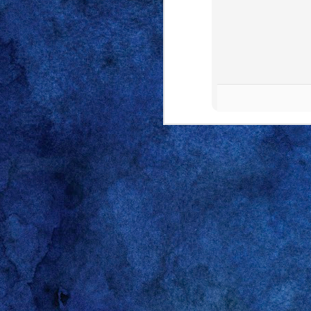
Gareth A, uno de los poco
escribió hace poco. Su ta
que siempre le celebré m
the boys
y, acto seguido,
primeros días del otoño d
días de la semana. Dije "
inventado sobre la marcha
for the boys” es una afi
pueda parecer, la sentenc
son para los amigos (
the
inglés: “hablamos de eso
noche escuchando a tu 
envejecimiento que caracte
Si tuviera que escoger u
infinita capacidad de ob
algo se ponga en el radar 
con cabeza, pero tampoco
y experiencias de segunda
de mis ideas, me conform
señor marido que, siendo 
este punto no he dicho na