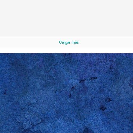
s estudiantes que, en su tiempo, se hizo merecedor de mi dirección de corre
lento para el español era más bien limitado, así que no intentó usarlo. Sin 
e dijo que se había acordado de mí porque el sábado anterior lo habían hec
 llevado a rastras a un
baby shower
. Recordé el momento exacto de su evo
e 2017 en Oxford, Ohio, en un segundo piso, entre las 4:30 y las 5:45 pm, du
sábado" y Gareth me respondió “el sábado es para los chicos”. El gracejo, 
Cargar más
. Tal vez ni siquiera preparado para la ocasión. Pero me llamó bastante la at
rmación de fraternidad ampliamente difundida en las universidades en Es
ia es poderosa: sin importar las parejas, los oficios del domingo o los exáme
 boys
). Feminista fumado como era en esa época, no me podía quedar con e
 cuando te obliguen a cancelar tus planes con
the boys
y a pasarte toda la
novia o esposa gritando por cositas para bebé”. Con la típica y arro
riza al grupo etario, los estudiantes rieron porque el profe, una vez más, se
na sola cualidad que nos une a los hombres gay, sin distingo de edad, orige
servación. Qué hacemos con lo que observamos es tema para otra entrada. 
de mi atención para ver, oír y luego soltar la lengua, coger el lápiz o martillar
 me llamo a engaño: mis interpretaciones están decisivamente marcadas por
 mano. Por eso nunca me he vanagloriado de tener razón; reconociendo la fal
o con poner los hechos desnudos sobre la mesa y someterlos al juicio ajeno.
también (como diría una amiga) pro-hi-bi-do, suele ser bastante más indulge
da que le lectore no sepa o no comparta: si se pasa por estas líneas es por