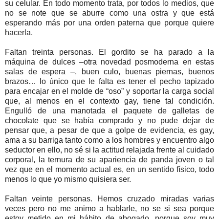
su celular. En todo momento trata, por todos lo medios, que
no se note que se aburre como una ostra y que está
esperando más por una orden paterna que porque quiere
hacerla.
Faltan treinta personas. El gordito se ha parado a la
máquina de dulces –otra novedad posmoderna en estas
salas de espera –, buen culo, buenas piernas, buenos
brazos… lo único que le falta es tener el pecho tapizado
para encajar en el molde de “oso” y soportar la carga social
que, al menos en el contexto gay, tiene tal condición.
Engulló de una manotada el paquete de galletas de
chocolate que se había comprado y no pude dejar de
pensar que, a pesar de que a golpe de evidencia, es gay,
ama a su barriga tanto como a los hombres y encuentro algo
seductor en ello, no sé si la actitud relajada frente al cuidado
corporal, la ternura de su apariencia de panda joven o tal
vez que en el momento actual es, en un sentido físico, todo
menos lo que yo mismo quisiera ser.
Faltan veinte personas. Hemos cruzado miradas varias
veces pero no me animo a hablarle, no se si sea porque
estoy metido en mi hábito de abogado, porque soy muy