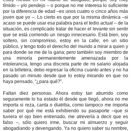
tímido – y/o pendejo – o porque no me interesa lo suficiente
por la diferencia de edad –es unos cuatro o cinco años más
joven que yo –. Lo cierto es que por la misma dinámica –si
acaso se puede usar esa palabra para el tedio actual – de la
situación, es complicado tratar de hacer el levante sin sentir
que se está corriendo un riesgo innecesario. Está bien, soy
soltero, sin compromiso, estoy en la calle, en un sitio
público, y tengo todo el derecho del mundo a mirar a quien y
para donde se me de la gana; pero también soy miembro de
una minoría permanentemente amenazada por la
intolerancia, tengo una discreta parte de mi salario alojada
en la billetera, debo regresar la oficina cuanto antes y no ha
pasado un minuto desde que lo estoy mirando en que no
haya pensado, “¿para qué?”.
Faltan diez personas. Ahora estoy tan aburrido como
seguramente lo ha estado él desde que llegó, ahora no me
importa si reza, canta o diatriba, como tampoco me importa
saber por qué me está exhibiendo su pasaporte –que si
tuviera el ojo bien entrenado, me atrevería a decir que es
falso –, sólo quiero irme, buscar mi almuerzo y seguir
abogadiando y devengando. Ya no quiero saber su nombre,