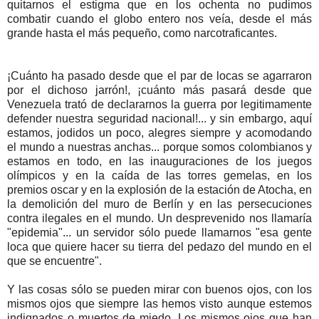
quitarnos el estigma que en los ochenta no pudimos
combatir cuando el globo entero nos veía, desde el más
grande hasta el más pequeño, como narcotraficantes.
¡Cuánto ha pasado desde que el par de locas se agarraron
por el dichoso jarrón!, ¡cuánto más pasará desde que
Venezuela trató de declararnos la guerra por legitimamente
defender nuestra seguridad nacional!... y sin embargo, aquí
estamos, jodidos un poco, alegres siempre y acomodando
el mundo a nuestras anchas... porque somos colombianos y
estamos en todo, en las inauguraciones de los juegos
olímpicos y en la caída de las torres gemelas, en los
premios oscar y en la explosión de la estación de Atocha, en
la demolición del muro de Berlín y en las persecuciones
contra ilegales en el mundo. Un desprevenido nos llamaría
"epidemia"... un servidor sólo puede llamarnos "esa gente
loca que quiere hacer su tierra del pedazo del mundo en el
que se encuentre".
Y las cosas sólo se pueden mirar con buenos ojos, con los
mismos ojos que siempre las hemos visto aunque estemos
indignados o muertos de miedo. Los mismos ojos que han