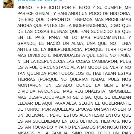
BUENO TE FELICITO POR EL BLOG Y SU CUMPLE, ME
PARECE GENIAL, Y HABLANDO UN POCO DE HISTORIA,
DE ESO QUE DEPRONTO TENEMOS MAS PROBLEMAS
AHORA QUE ANTES DE LA INDEPENDENCIA, DIGO QUE
DE LAS COSAS BUENAS QUE HAN SUCEDIDO ES QUE
EN LE PAIS, PARA MI LO MAS FUNDAMENTEL Y
GRANDE, LE NACIÓ UN ALMA, UNA QUE NO TENIA
ANTES DE LA INDEPENDENCIA, PORQUE TERRITORIO
MAS DIVIDIDO E INDIVIDUALISTA QUE ESTE NO HABÍA,
NI EN LA IDEPENDECIA LAS COSAS CAMBIARON, PUES
ESTA FUE CIRCUNSTANCIAL A MI MODO DE VER Y NO
TAN QUERIDA POR TODOS LOS KE HABITABAN ESTAS
TIERRAS (PORQUE NO QUERIAN NADA), PUES NOS
MONTARON UN ESTADO DONDE LA GENTE MAS
DIVIDIDA PA´DONDE, MAS REGIONALISTA IMPOSIBLE,
MAS DESPREOCUPADA NI SE DIGA, QUE SE DEJABAN
LLEVAR DE AQUÍ PARA ALLÁ SEGÚN EL GOBERNANTE
DE TURNO, POR AQUELLAS EPOCAS UN SANTANDER O
UN BOLIVAR.... PERO ESTOS ACONTESIMIENTOS QUE
ESTAN SUCEDIENDO EN LOS ÚLTIMOS TIEMPOS, NOS
ESTAN TOCANDO Y YA NO PENSAMOS POR NOSOTROS
MISMOS Y LA FAMILIA, SINO POR TODO UN PAIS