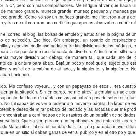
 por la C”, pero con más computadores. Me intrigué al ver que había u
o de muñeco grande, muñeca grande, muñeco pequeño y muñeca peq
ñeco grande. Como yo soy un muñeco grande, me metieron a una de e
on y tras de mi cerraron una cortinita que apenas alcanzaba a cubrir mi
l amor es ciego, pero los vecinos no” cuando quería opina
ncionales. Por lo general, porque le lectore ha asumido 
ar el correo, el blog, las bolsas de empleo y estudiar en la página de
ez, el comentario se refería a parejas heterosexuales con algu
o de selección. Eso hice. Sin embargo, un rosario de respiracione
clase social o raza. Y sí, mi abuela era así de edadista, clasista
inilla y cabezas medio asomadas entre las divisiones de los módulos, m
ersión distinta de Colombia, que tire la primera piedra. No vi
ero la respuesta me resultó bastante divertida. Al inclinar mi silla ha
novio, así que no sé qué tan homófoba era, pero conoció a muc
enía mayor división por debajo, de manera tal, que cada uno de l
e de la cintura para abajo. Bajé un poco y noté que el sujeto que esta
ien, así que la discusión sobre intersecciones termina aquí.
llos, y así el de la cabina de al lado, y la siguiente, y la siguiente.
anterior: si mi radar detecta algo, quiero conversarlo con mi señ
taban haciendo.
etectaron tanto mi radar como el suyo, para el caso que conv
nido. Me confieso voyeur… y con un papayazo de esos… era cuesti
ara dejarlo pasar. Todo comenzó en un incierto jueves o 
lentar la situación. Sin embargo, no me atreví a emular a nadie po
 trajo consigo unos aguaceros de terror que tenían las plan
supuesto, la idea de “cuántas cosas así habrán pasado sobre este tec
 miseria. Por eso, en cuanto escuché el primer trueno, salí a o
. No fui capaz de volver a teclear o a mover la página. La labor de es
ncotenible deseo de mirar debajo del teclado y las arcadas que me pro
as sobre las otras. Mientras estaba en ello, vi a la vecina de
e encontraban a centímetros de los rastros de un batallón de soldados
s años que vivió en la cuadra no me molesté en preguntarle 
servatorio. Quería ver, pero con un tapabocas y una gafas de laborator
a anónima. No sé con exactitud qué pretendía, pero salió de la
 de Maracaibo –tal era el nombre del sitio –, no guardaba mayor difer
e alto, lo encendió, lo miró atentísima por un par de minutos y
 que en un sitio sí daban ganas de ver al público y en el otro no y que