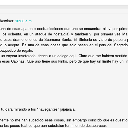
eó y Will y Grace se nos convirtieron en una mala copia de
Will
 del clóset cantando
Finally
a grito herido; Grace se convirti
 Vistos desde la distancia, él empezó el camino a "convertir
thewiser
10:33 a.m.
smo"; ella se resignó a compartirlo con cuanto hombre le 
í por quién sabe cuánto tiempo más, lo siguiente que vimos nos
 una de esas aparente contradicciones que uno se encuentra: alli vi por pri
 los ochenta, en un ataque de nostalgia) y tambien vi por primera vez Ma
de esos dramononones de Seamana Santa. El Sinfonia se viste de purpura
 de la tarde. No habíamos abierto la primera lata de tónica
ad lo acepta. Es una de esas cosas que solo pasan en el pais del Sagrado
ón de la mudanza al frente de la casa. Short North, el barrio g
paquetico de regalo.
otros. Entonces Grace salió de la casa y lo abrazó y lo besó
r un voyeur inveterado, tienes a un colega aqui. Claro que me hubiera sentido 
i se le sale el muy colombiano “pagale pieza”. Nunca una mue
n esas Cabinas. Que uno tiene sus kinks, pero de que hay un limite hay un li
había ofendido tanto: nos sacó de la truculenta historia que
ecién casados, cargaron el camión juntos mientras sus gat
ir al cine y tomarnos los cocteles en un bar. Si algo nos quedó
, pero solo a medias: el amor puede ser ciego, pero los vecino
tu cara mirando a los "navegantes" jajajajaja.
Publicado hace
4 days ago
por
Milo Gasa
ente no me han sucedido esas cosas, sin embargo coincido que es cuestion
que los pocos teatros que aún subsisten terminen de desaparecer.