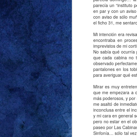
parecía un “instituto
en par y con un avis
con aviso de sólo mu
el ficho 31, me sentar
Decía mi abuela: “E
relaciones no conve
Mi intención era revis
escuché más de una v
encontraba en proces
en términos de edad, 
imprevistos de mi cort
haya crecido en una v
No sabía qué ocurría p
conocer a mi primer 
que cada cabina no t
observado perfectament
todos los trató muy b
pantalones en los tobi
Lo dije en la entrada 
para averiguar qué es
respecto. Y lo que d
Mirar es muy entrete
demasiado grande p
que me empezara a ca
comienzo del verano
más poderosos, y por 
nuestra casa vueltas
me asaltó de inmediato
inconclusa entre el i
que no cayeran las un
y mi cara en general s
vecino que en los do
pero no estar en el ob
Grace para no dejarl
paseo por Las Cabinas
unos 50 centímetros d
Sinfonía… sólo tal vez