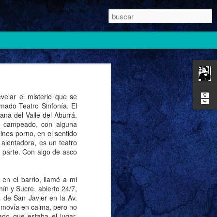
elar el misterio que se
mado Teatro Sinfonía. El
ana del Valle del Aburrá.
ha campeado, con alguna
ines porno, en el sentido
 alentadora, es un teatro
na parte. Con algo de asco
en el barrio, llamé a mi
ín y Sucre, abierto 24/7,
 de San Javier en la Av.
e movía en calma, pero no
ado que estaba el lugar,