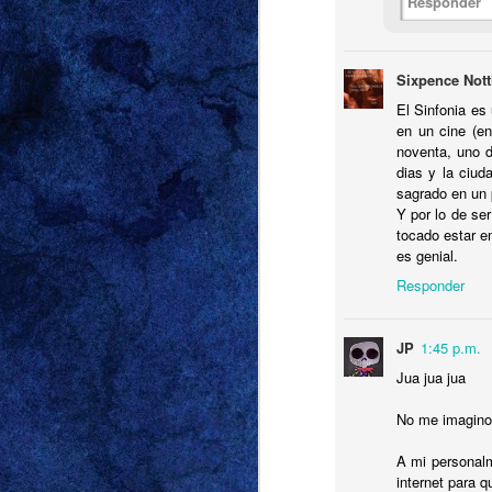
Responder
El chip se nos reset
cabezas, Will salió
barba, su pantalla.
Sixpence Not
auténtica de sí mi
Destinados a vivir as
El Sinfonia es
en un cine (en
noventa, uno 
Domingo, dos o tres
dias y la ciud
estacionando el cami
sagrado en un 
destino—pensamos nos
Y por lo de se
a este servidor cas
tocado estar e
es genial.
heterosexuales nos 
Felices como dos r
Responder
vecindario.
JP
1:45 p.m.
Esa tarde preferimos 
Jua jua jua
mi abuela tenía razón
No me imagino 
A mi personalm
internet para 