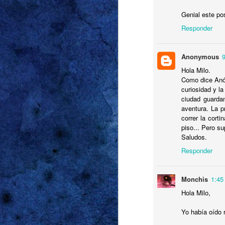
Genial este po
Responder
Anonymous
JUL
Hola Milo.
26
Como dice Anón
curiosidad y l
ciudad guarda
aventura. La p
correr la cort
piso... Pero s
Saludos.
Responder
Monchis
1:45
Hola Milo,
Yo había oído 