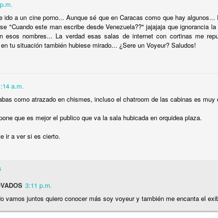
 p.m.
e, pero mientras le ponía fertilizante a Judy Garland, la flor
 ido a un cine porno... Aunque sé que en Caracas como que hay algunos...
ó: “Creo que Grace le olió el pandebono a Will”. Mi señor m
nse "Cuando este man escribe desde Venezuela??" jajajaja que ignorancia la
ído aguzado, se enteró también de que su presencia la impo
n esos nombres... La verdad esas salas de internet con cortinas me rep
or su culpa, "the more he stays, the more he fucks me over", fu
en tu situación también hubiese mirado... ¿Sere un Voyeur? Saludos!
nto, el show de Will y Grace se convirtió en el programa con má
arido ni yo tuvimos que meternos en la vida de la, en aparienci
n el porche con nuestros cocteles, unas tardes sí y otras tamb
1:14 a.m.
elón que se emitía desde el porche del frente. Imposible decir 
abas como atrazado en chismes, incluso el chatroom de las cabinas es muy d
Penn en “Till Death Do Us Part”; más bien eran Madonna y Se
one que es mejor el publico que va la sala hubicada en orquidea plaza.
lo vicioso impuesto por el contrato de arrendamiento: no poder
ban en reconciliaciones que terminaban en peleas.
 ir a ver si es cierto.
. Grace se veía contenta, probablemente porque Will empez
Él se compró unos cuantos
fuck me shorts
más y a dejarse 
s
r sentido de la moda y horas de más en el gimnasio que él m
VADOS
3:11 p.m.
 a CeCe Peniston entrando en escena.
t, the man of my dreams / The one who shows me true love, or at
o vamos juntos quiero conocer más soy voyeur y también me encanta el exib
oa skin and curly black hair / It's just the way he looks at me, th