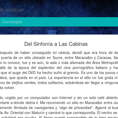
o ensayar
Cronológica
Cosas de heteros (II)
Del Sinfonía a Las Cabinas
espués de haber conseguido mi cédula, decidí que era hora de dev
 puerta de un sitio ubicado en Sucre, entre Maracaibo y Caracas, lla
no lo conoce, fue y es aún, la sala x más afamada del Área Metropolit
llá de la época del esplendor del cine pornográfico italiano y 
 que el auge del DVD ha hecho sufrir al gremio. Es uno de los pocos c
abra, que queda en el país. La experiencia en el sitio no fue grata ni
eno de viejitos verdes, todos solitarios, sobándose sin llegar a ningu
ás volver.
, urgido por un computador con Internet y sin un solo café abierto 
ntarle a dónde debía ir. Me recomendó un sitio en Maracaibo entre Jun
amente ilimitada de navegantes y “algo de privacidad”. Agarré el bus
la Av. Oriental con Maturín y caminé lo que correspondía. El centro s
actividad era mucha. Al llegar quedé sorprendido de lo bien equip