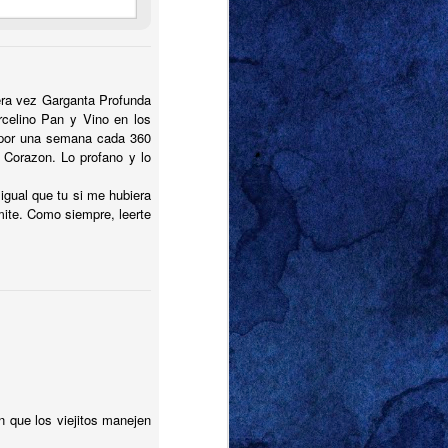
 & Grace.
En nuestras
ó en su good-Judy, su
se en la versión más
pasara por delante.
 dejó boquiabiertos.
mera vez Garganta Profunda
rcelino Pan y Vino en los
 por una semana cada 360
 cuando vimos a Will
 Corazon. Lo profano y lo
ay de la ciudad, como
 con tanta pasión que
igual que tu si me hubiera
stra de afecto entre
mite. Como siempre, leerte
 habíamos imaginado.
os se despedían del
 claro ese día fue que
s también.
 que los viejitos manejen