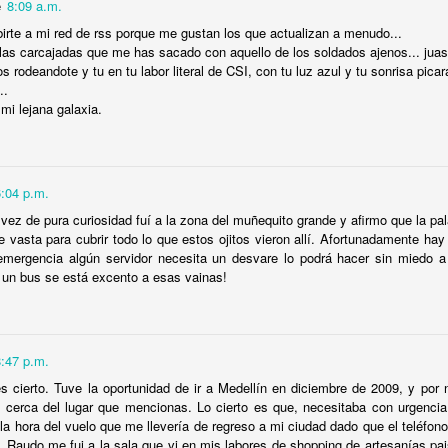
nas y de mí mismo y porque, en cierto sentido, comparte mi fascinación p
e
8:09 a.m.
ración.
birte a mi red de rss porque me gustan los que actualizan a menudo...
as carcajadas que me has sacado con aquello de los soldados ajenos... juas
ales, para el ejemplo con el que abro esta entrada, encierran un fascinante 
os rodeandote y tu en tu labor literal de CSI, con tu luz azul y tu sonrisa picara
 que nunca decepciona si se le dedica la atención del caso. Nótese q
..
sa llevar la contabilidad de las victorias y las derrotas de hombres y mujeres
mi lejana galaxia.
go siendo (aunque menos fumado en estos últimos años) tengo muy claro que,
 e, involuntariamente, suscitado el pánico de muchos hombres (cordial saludo
nen que esforzarse el triple para recibir un tercio del reconocimiento que s
6:04 p.m.
ible que todavía me consideren un feminista muy, muy, muy fumado en algun
vez de pura curiosidad fuí a la zona del muñequito grande y afirmo que la pa
e vasta para cubrir todo lo que estos ojitos vieron allí. Afortunadamente hay 
emergencia algún servidor necesita un desvare lo podrá hacer sin miedo a 
storiografía a cualquier
Guerra de los Sexos
que no sea la producida por Vene
n un bus se está excento a esas vainas!
aso. Al igual que en cualquier litigio, las guerras se ganan y se pierden,
o a un lado porque estoy convencido de que las negociaciones más interes
, en los álgidos debates que se suscitan en el sofá y en las mesas del co
stigos son las cobijas y las tablas de la cama. Y, muy especialmente, en 
8:47 p.m.
nen ningún sentido para quienes no participan en ellos. Lo único que llega ha
eguir con el ejemplo) son las versiones que cada partícipe decide poner en cir
s cierto. Tuve la oportunidad de ir a Medellín en diciembre de 2009, y por 
cerca del lugar que mencionas. Lo cierto es que, necesitaba con urgencia 
 puede ser más elocuente en este sentido. Mi antiguo estudiante no me e
 la hora del vuelo que me llevería de regreso a mi ciudad dado que el teléfo
wer
del sábado. Si se tomó la molestia fue para “quejarse” de que lo habían
. Raudo me fui a la sala que vi en mis labores de shopping de artesanías p