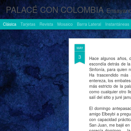
PALACÉ CON COLOMBIA
Ensayand
Clásica
Tarjetas
Revista
Mosaico
Barra Lateral
Instantáneas
AUG
MAY
1
3
Hace algunos años, d
escondía detrás de la
Sinfonía, para quien 
Ha trascendido más a
entereza, los embates
más estricto de la pal
como cualquier otro ll
salí del sitio y juré jam
El domingo antepasado
amigo Elbeybi a pregu
con capacidad práctic
San Juan, me bajé en 
parecía domingo… la 