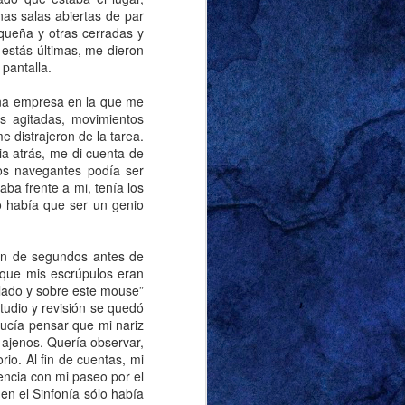
nas salas abiertas de par
ueña y otras cerradas y
stás últimas, me dieron
 pantalla.
r ‘sutilmente’ sobre
correctamente que lo
 una empresa en la que me
na diferencia notable
s agitadas, movimientos
 y racista, pero quien
e distrajeron de la tarea.
vió lo suficiente para
cia atrás, me di cuenta de
hos de mis amigos y a
os navegantes podía ser
ba frente a mi, tenía los
 No había que ser un genio
or marido y escribir al
oca esta entrada, era
ón de segundos antes de
viernes de 2024. El
rque mis escrúpulos eran
tas de la entrada de
lado y sobre este mouse”
rganizarlas de manera
tudio y revisión se quedó
ducía pensar que mi nariz
l frente. Soy tan buen
 ajenos. Quería observar,
su nombre. Llamémosla
io. Al fin de cuentas, mi
 casa con un cirio de
encia con mi paseo por el
 lo dejó alumbrando la
 en el Sinfonía sólo había