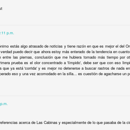
0
Agregar un comentario
st
9:11 p.m.
Cosas de heteros
imo estás algo atrasado de noticias y tiene razón en que es mejor el del Or
a verdad puedo decir que ahora estoy más enterado de la tendencia en cuanto 
n entre las piernas, conclusión que me hubiera tomado más tiempo por o
rimera prueba es el olor concentrado a 'límpido', debe ser que con eso limpi
ina que ya está 'corrida' y es mejor no detenerse a buscar rastros de nada en
uperado eso y una vez acomodado en la silla... es cuestión de agacharse un 
 p.m.
referencias acerca de Las Cabinas y especialmente de lo que pasaba de la cin