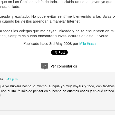
ras de sí. El indígena soy yo, pero la blanquita, con su cirio ba
s que en Las Cabinas había de todo… incluido un no tan joven yo que 
hacia el lado.
e que la superstición también puede ser gringa, rubia y suburb
squeado y excitado. No pude evitar sentirme bienvenido a las Salas 
el ritual ocuparon sesudos debates en nuestra mesa del 
n cuando los viejitos aprendan a manejar Internet.
erimos no darle mayor importancia. Creímos habernos reído lo s
alles. Eso hasta que empezamos a reparar en su compañero a q
a todos los colegas que me hayan linkeado y no se encuentren en mi l
en, siempre es bueno encontrar nuevas lecturas en este universo.
llamaremos Will. Bajito, más bien maluquito de cara y con un gu
mima, mi mamá me ama” a los cuatro vientos. Las piernas de ru
Publicado hace
3rd May 2008
por
Milo Gasa
e un cacorro, no le alcanzaban para compensar sus demás fale
rvación fue una bermuda que le caía unos 25 cm arriba de la 
rá heteronormativo, pero los hombres usando pantalones así 
echas se intensificaron en cuanto la parejita entró en crisis.
26
Ver comentarios
roblemas en el hogar de Will y Grace una tarde de viernes
la
5:41 p.m.
rche. Que Will hubiera hecho chirriar las llantas del carro mie
 que yo hubiera hecho lo mismo, aunque yo muy voyeur y todo, con tapaboc
s espectacular que lo que ocurrió luego. Grace salió a h
r con gusto. Y sólo de pensar en el hecho de cuántas cosas y en qué estado
e los maricas de la casa del frente acabaron escuchándolo 
!
tó a quien estuviera al otro lado de la línea no incluía viol
financieros o con la división de los quehaceres doméstic
personalidades haciendo metástasis tras años de mirar para el o