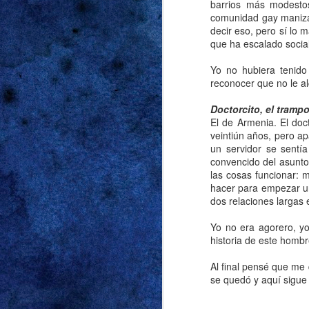
puerta tras cerrarla t
barrios más modestos
comunidad gay manizali
decidida a recordarm
decir eso, pero sí lo
que ha escalado socia
Las cábalas sobre 
siguientes, pero pref
Yo no hubiera tenido
sin agregar más det
reconocer que no le a
razones antedichas, 
Doctorcito, el trampo
gritaba “mi mamá me 
El de Armenia. El doc
para el cumpleaños d
veintiún años, pero a
desencadenó la obse
un servidor se sentí
fuck me shorts
. Sona
convencido del asunto
las cosas funcionar: 
sospechas. Y las sosp
hacer para empezar un
dos relaciones largas
Supimos que había p
vodka-tonics en el po
Yo no era agorero, yo
historia de este homb
casa fue mucho meno
volumen tan alto qu
Al final pensé que me
agravios que le espe
se quedó y aquí sigue 
tampoco problemas 
incompatibilidad de 