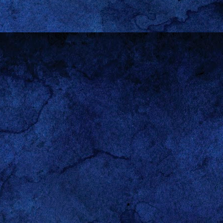
 el teclado. No dejo títere
 percepciones, prejuicios
ibilidad y lo apriorístico
 O, mejor dicho, al de mi
nte que yo. Creo que hasta
que disfruta que le cuente
or el
homo sapiens
como
juego de poderes al que me
ue no he dicho “juego de
 en su afán de engendrar y
 así las mujeres se hayan
 a la
manosphere
), no han
e les otorga a los hombres
os ámbitos, pero estoy en
paz con eso.
visión Continental es una
 pero nunca falta quién se
antes son las que ocurren