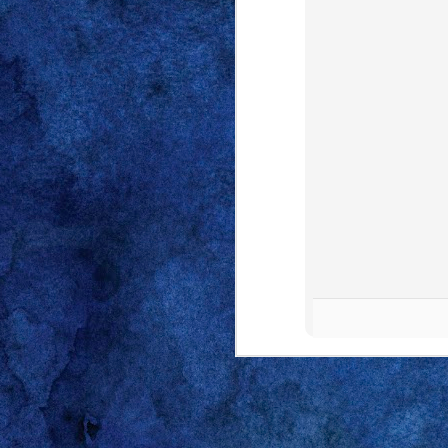
Gareth A, uno de los poco
escribió hace poco. Su ta
que siempre le celebré m
the boys
y, acto seguido,
primeros días del otoño d
días de la semana. Dije "
inventado sobre la marcha
for the boys” es una afi
pueda parecer, la sentenc
son para los amigos (
the
inglés: “hablamos de eso
noche escuchando a tu 
envejecimiento que caracte
Si tuviera que escoger u
infinita capacidad de ob