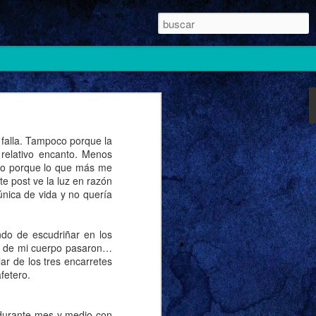
falla. Tampoco porque la
relativo encanto. Menos
rato porque lo que más me
e post ve la luz en razón
única de vida y no quería
ndo de escudriñar en los
te de mi cuerpo pasaron…
lar de los tres encarretes
fetero.
r durante mes y medio con