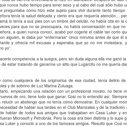
 que nunca hubo tiempo para tener sexo y al cabo del cual sólo hubo 
e preguntaba cómo hizo este sujeto para vivir durante tanto tiempo l
eñora tenía la salud delicada y cierto era que requería atención… pe
má lo tenía a sus pies con un timbre del celular, no había cita en la 
l amor es ciego, pero los vecinos no” cuando quería opina
o veces para que no se preocupara, no había conversación en que no
ncionales. Por lo general, porque le lectore ha asumido 
 señora, a quien nunca conocí, acabó por cogerle el cable tan corto 
ez, el comentario se refería a parejas heterosexuales con algu
con alguien, le daba por “enfermarse” cinco minutos antes de que él s
clase social o raza. Y sí, mi abuela era así de edadista, clasista
 tarde y ofrecía mil excusas y esperaba que yo no me molestara, y
ersión distinta de Colombia, que tire la primera piedra. No vi
no yo”.
novio, así que no sé qué tan homófoba era, pero conoció a muc
acerle competencia a la suegra, pero sin duda alguna ella me ganó l
ien, así que la discusión sobre intersecciones termina aquí.
 de estar tratando de ganarme un sitio que Lugarcito no me quería dar
anterior: si mi radar detecta algo, quiero conversarlo con mi señ
etectaron tanto mi radar como el suyo, para el caso que conv
 como cualquiera de los originarios de esa ciudad, tenía delirio de
ara dejarlo pasar. Todo comenzó en un incierto jueves o 
les y de sobrino de Luz Marina Zuluaga.
 trajo consigo unos aguaceros de terror que tenían las plan
itario, empezando una relación con un profesional novato, no tiene m
 miseria. Por eso, en cuanto escuché el primer trueno, salí a o
 huevos de oro, tiene todo que ganar. Cosi no lo entendió así. Siempr
a relucir un abolengo que no tenía cómo demostrar. En cualquier mome
as sobre las otras. Mientras estaba en ello, vi a la vecina de
necesidad de hablar sus tardes en el Club Manizales y de la tradición 
s años que vivió en la cuadra no me molesté en preguntarle 
 de hablar de todos sus amigos que trabajaban en Casa Luker y en 
a anónima. No sé con exactitud qué pretendía, pero salió de la
fueran Microsoft y Petrobrás. Pero la cosa era bien distinta y lo supe g
e alto, lo encendió, lo miró atentísima por un par de minutos y
asa Luker y conoció a uno de los famosos amigos. Resultó que Cosi no