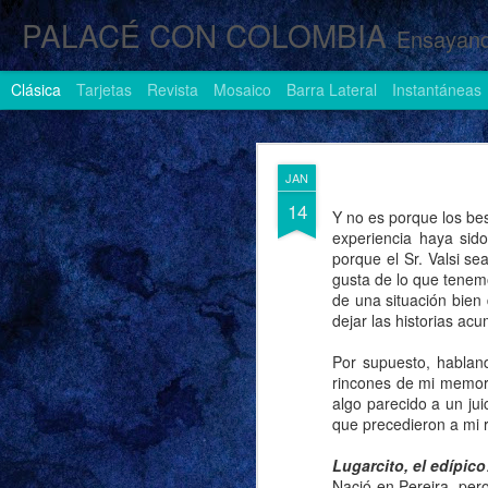
PALACÉ CON COLOMBIA
Ensayand
Clásica
Tarjetas
Revista
Mosaico
Barra Lateral
Instantáneas
AUG
JAN
1
14
Y no es porque los be
experiencia haya sid
porque el Sr. Valsi se
gusta de lo que tenem
de una situación bien 
dejar las historias a
Por supuesto, hablan
rincones de mi memor
algo parecido a un jui
que precedieron a mi r
Lugarcito, el edípico
Nació en Pereira, per