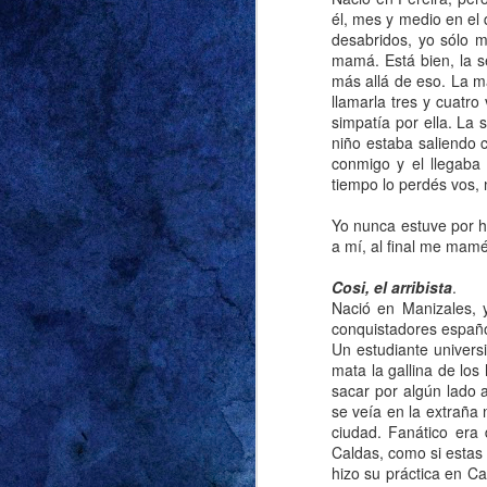
él, mes y medio en el
desabridos, yo sólo m
mamá. Está bien, la s
más allá de eso. La ma
Decía mi abuela: “E
llamarla tres y cuatr
relaciones no conve
simpatía por ella. La
escuché más de una v
niño estaba saliendo 
en términos de edad, 
conmigo y el llegaba
haya crecido en una v
tiempo lo perdés vos, 
conocer a mi primer 
Yo nunca estuve por h
todos los trató muy b
a mí, al final me mamé
Lo dije en la entrada 
Cosi, el arribista
.
respecto. Y lo que d
Nació en Manizales, y
demasiado grande p
conquistadores españo
comienzo del verano
Un estudiante univers
nuestra casa vueltas
mata la gallina de los
sacar por algún lado 
que no cayeran las un
se veía en la extraña 
vecino que en los do
ciudad. Fanático era
Grace para no dejarl
Caldas, como si estas 
unos 50 centímetros d
hizo su práctica en C