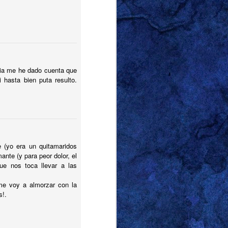
leia me he dado cuenta que
hasta bien puta resulto.
e (yo era un quitamaridos
ante (y para peor dolor, el
que nos toca llevar a las
i me voy a almorzar con la
s!.