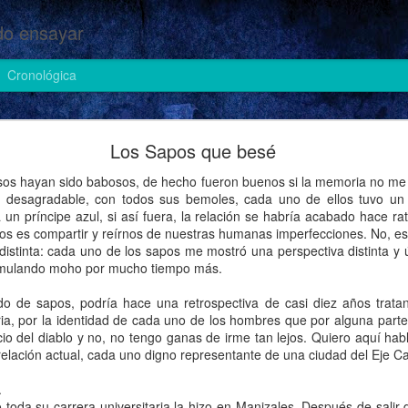
o ensayar
Cronológica
Cosas de heteros (II)
Los Sapos que besé
sos hayan sido babosos, de hecho fueron buenos si la memoria no me 
o desagradable, con todos sus bemoles, cada uno de ellos tuvo un 
a un príncipe azul, si así fuera, la relación se habría acabado hace 
os es compartir y reírnos de nuestras humanas imperfecciones. No, est
distinta: cada uno de los sapos me mostró una perspectiva distinta y 
cumulando moho por mucho tiempo más.
do de sapos, podría hace una retrospectiva de casi diez años trata
ia, por la identidad de cada uno de los hombres que por alguna par
cio del diablo y no, no tengo ganas de irme tan lejos. Quiero aquí hab
elación actual, cada uno digno representante de una ciudad del Eje Ca
.
o toda su carrera universitaria la hizo en Manizales. Después de sali