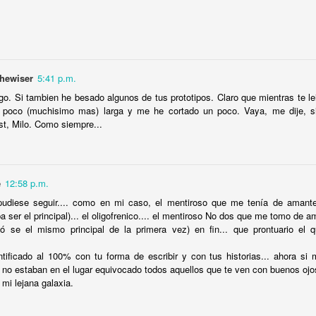
0
Agregar un comentario
thewiser
5:41 p.m.
Cosas de heteros
go. Si tambien he besado algunos de tus prototipos. Claro que mientras te 
n poco (muchisimo mas) larga y me he cortado un poco. Vaya, me dije, si 
st, Milo. Como siempre...
e
12:58 p.m.
o pudiese seguir.... como en mi caso, el mentiroso que me tenía de amant
ser el principal)... el oligofrenico.... el mentiroso No dos que me tomo de am
ltó se el mismo principal de la primera vez) en fin... que prontuario el 
dentificado al 100% con tu forma de escribir y con tus historias... ahora s
 no estaban en el lugar equivocado todos aquellos que te ven con buenos ojo
mi lejana galaxia.