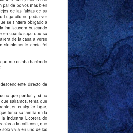
un par de polvos mas bien
ejos de las faldas de su
ro Lugarcito no podía ver
que se sintiera obligado a
r ‘sutilmente’ sobre
 la inmiscuyera buscando
correctamente que lo
que en cuanto supo que su
na diferencia notable
aliera de la casa a verse
 y racista, pero quien
o simplemente decía “el
vió lo suficiente para
hos de mis amigos y a
a que me estaba haciendo
.
or marido y escribir al
oca esta entrada, era
 descendiente directo de
viernes de 2024. El
tas de la entrada de
ucho que perder y, si no
rganizarlas de manera
e que salíamos, tenía que
nto, en cualquier lugar,
l frente. Soy tan buen
que tenía su familia en la
su nombre. Llamémosla
la Industria Licorera de
 casa con un cirio de
racias a la eafitense, que
 lo dejó alumbrando la
 sólo vivía en uno de los