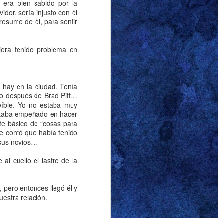
jo la tormenta, parecía
 era bien sabido por la
dor, sería injusto con él
ana.
resume de él, para sentir
comedor en los días
uficiente con el cirio
iera tenido problema en
uien, por las mismas
sto para vestirse que
gbier y el culo, como
 hay en la ciudad. Tenía
ncias. El detalle que
ilo después de Brad Pitt…
rodilla: los famosos
eíble. Yo no estaba muy
de cortos, despiertan
estaba empeñado en hacer
ete básico de “cosas para
e contó que había tenido
 sus novios…
 mientras apurábamos
ntras se alejaba de la
l cuello el lastre de la
ablar mal de él a un
todo. El memorial de
 pero entonces llegó él y
encia de ningún tipo,
uestra relación.
os. Parecía más una
tro lado. No recuerdo