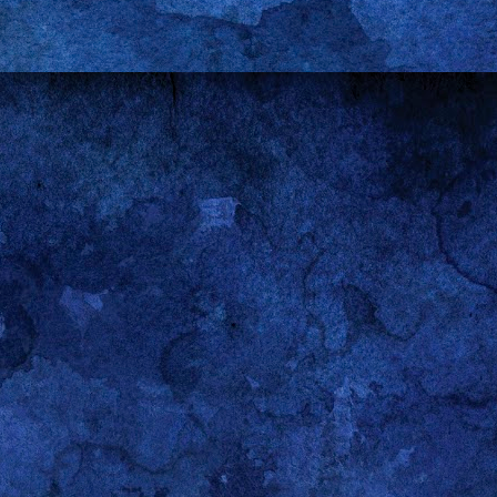
de mi atención para ver, oír y luego soltar la lengua, coger el lápiz o martillar
 me llamo a engaño: mis interpretaciones están decisivamente marcadas por
 mano. Por eso nunca me he vanagloriado de tener razón; reconociendo la fal
o con poner los hechos desnudos sobre la mesa y someterlos al juicio ajeno.
también (como diría una amiga) pro-hi-bi-do, suele ser bastante más indulge
da que le lectore no sepa o no comparta: si se pasa por estas líneas es por
nas y de mí mismo y porque, en cierto sentido, comparte mi fascinación p
ración.
ales, para el ejemplo con el que abro esta entrada, encierran un fascinante 
 que nunca decepciona si se le dedica la atención del caso. Nótese q
sa llevar la contabilidad de las victorias y las derrotas de hombres y mujeres
go siendo (aunque menos fumado en estos últimos años) tengo muy claro que,
 e, involuntariamente, suscitado el pánico de muchos hombres (cordial saludo
nen que esforzarse el triple para recibir un tercio del reconocimiento que s
ible que todavía me consideren un feminista muy, muy, muy fumado en algun
storiografía a cualquier
Guerra de los Sexos
que no sea la producida por Vene
aso. Al igual que en cualquier litigio, las guerras se ganan y se pierden,
o a un lado porque estoy convencido de que las negociaciones más interes