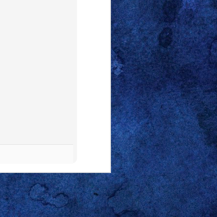
o electrónico personal, me
embargo, con esa concisión
ho cancelar sus planes
with
cación: en alguno de los
rante la lección sobre los
con toda seguridad, no fue
ención porque “Saturday is
tados Unidos. Básica como
nes del lunes, los sábados
l entripado y le solté en
 tarde y buena parte de la
gante negación sobre el
 puso sarcástico.
n o condición, es nuestra
En mi caso, basta con que