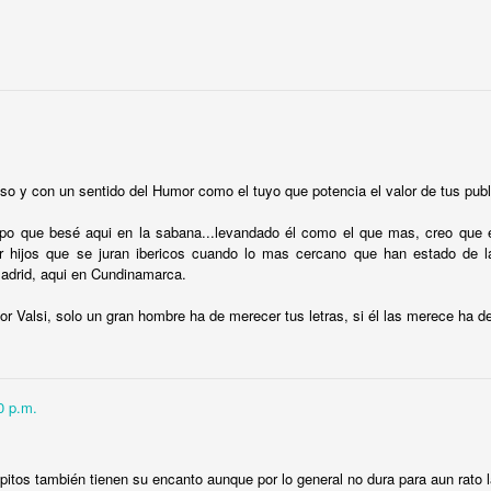
eó y Will y Grace se nos convirtieron en una mala copia de
Will
 del clóset cantando
Finally
a grito herido; Grace se convirti
 Vistos desde la distancia, él empezó el camino a "convertir
smo"; ella se resignó a compartirlo con cuanto hombre le 
í por quién sabe cuánto tiempo más, lo siguiente que vimos nos
 de la tarde. No habíamos abierto la primera lata de tónica
ón de la mudanza al frente de la casa. Short North, el barrio g
oso y con un sentido del Humor como el tuyo que potencia el valor de tus pub
otros. Entonces Grace salió de la casa y lo abrazó y lo besó
i se le sale el muy colombiano “pagale pieza”. Nunca una mue
po que besé aqui en la sabana...levandado él como el que mas, creo que 
ir hijos que se juran ibericos cuando lo mas cercano que han estado de l
había ofendido tanto: nos sacó de la truculenta historia que
adrid, aqui en Cundinamarca.
ecién casados, cargaron el camión juntos mientras sus gat
r Valsi, solo un gran hombre ha de merecer tus letras, si él las merece ha de
ir al cine y tomarnos los cocteles en un bar. Si algo nos quedó
, pero solo a medias: el amor puede ser ciego, pero los vecino
0 p.m.
Publicado hace
6 days ago
por
Milo Gasa
pitos también tienen su encanto aunque por lo general no dura para aun rato l