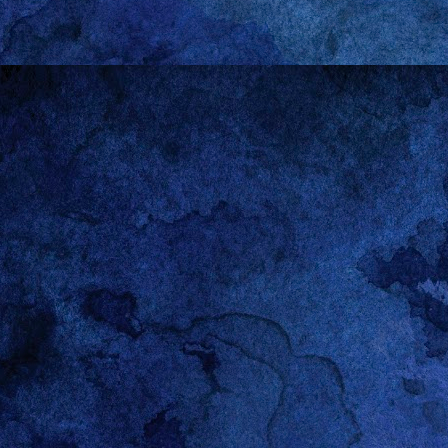
algo se ponga en el radar 
con cabeza, pero tampoco
y experiencias de segunda
de mis ideas, me conform
señor marido que, siendo 
este punto no he dicho na
historias de otras perso
fuente inagotable de inspi
Las relaciones heterosexu
asomo con desgano, pero
dominación”: no me intere
parir. Feminista como si
abierto paso a los golpes
dejado de ser las que tie
haciendo casi nada.
Pensándolo bien, es pos
A decir verdad, hacerle hi
empresa condenada al frac
lucre con ellas. Las dej