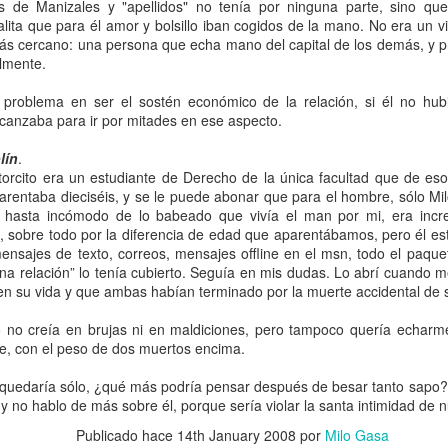
ras de sí. El indígena soy yo, pero la blanquita, con su cirio ba
 de Manizales y "apellidos" no tenía por ninguna parte, sino que
ta que para él amor y bolsillo iban cogidos de la mano. No era un vivi
e que la superstición también puede ser gringa, rubia y suburb
 más cercano: una persona que echa mano del capital de los demás, y p
lmente.
el ritual ocuparon sesudos debates en nuestra mesa del 
erimos no darle mayor importancia. Creímos habernos reído lo s
 problema en ser el sostén económico de la relación, si él no hub
alles. Eso hasta que empezamos a reparar en su compañero a q
lcanzaba para ir por mitades en ese aspecto.
llamaremos Will. Bajito, más bien maluquito de cara y con un gu
lín
.
mima, mi mamá me ama” a los cuatro vientos. Las piernas de ru
torcito era un estudiante de Derecho de la única facultad que de eso
e un cacorro, no le alcanzaban para compensar sus demás fale
parentaba dieciséis, y se le puede abonar que para el hombre, sólo M
rvación fue una bermuda que le caía unos 25 cm arriba de la 
a hasta incómodo de lo babeado que vivía el man por mi, era incr
rá heteronormativo, pero los hombres usando pantalones así 
, sobre todo por la diferencia de edad que aparentábamos, pero él 
mensajes de texto, correos, mensajes offline en el msn, todo el paqu
echas se intensificaron en cuanto la parejita entró en crisis.
a relación” lo tenía cubierto. Seguía en mis dudas. Lo abrí cuando m
 en su vida y que ambas habían terminado por la muerte accidental de
roblemas en el hogar de Will y Grace una tarde de viernes
rche. Que Will hubiera hecho chirriar las llantas del carro mie
 no creía en brujas ni en maldiciones, pero tampoco quería echarme a
re, con el peso de dos muertos encima.
s espectacular que lo que ocurrió luego. Grace salió a h
e los maricas de la casa del frente acabaron escuchándolo 
 quedaría sólo, ¿qué más podría pensar después de besar tanto sapo?,
tó a quien estuviera al otro lado de la línea no incluía viol
y no hablo de más sobre él, porque sería violar la santa intimidad de n
financieros o con la división de los quehaceres doméstic
Publicado hace
14th January 2008
por
Milo Gasa
personalidades haciendo metástasis tras años de mirar para el o