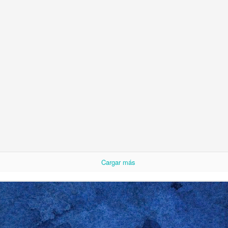
s estudiantes que, en su tiempo, se hizo merecedor de mi dirección de corre
lento para el español era más bien limitado, así que no intentó usarlo. Sin 
e dijo que se había acordado de mí porque el sábado anterior lo habían hec
 llevado a rastras a un
baby shower
. Recordé el momento exacto de su evo
e 2017 en Oxford, Ohio, en un segundo piso, entre las 4:30 y las 5:45 pm, du
sábado" y Gareth me respondió “el sábado es para los chicos”. El gracejo, 
. Tal vez ni siquiera preparado para la ocasión. Pero me llamó bastante la at
rmación de fraternidad ampliamente difundida en las universidades en Es
ia es poderosa: sin importar las parejas, los oficios del domingo o los exáme
Cargar más
 boys
). Feminista fumado como era en esa época, no me podía quedar con e
 cuando te obliguen a cancelar tus planes con
the boys
y a pasarte toda la
novia o esposa gritando por cositas para bebé”. Con la típica y arro
riza al grupo etario, los estudiantes rieron porque el profe, una vez más, se
na sola cualidad que nos une a los hombres gay, sin distingo de edad, orige
servación. Qué hacemos con lo que observamos es tema para otra entrada. 