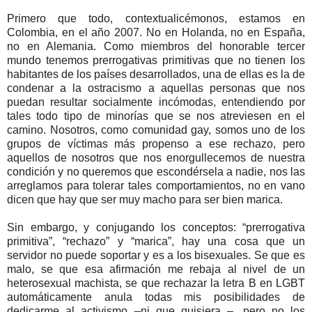
Primero que todo, contextualicémonos, estamos en
Colombia, en el año 2007. No en Holanda, no en España,
no en Alemania. Como miembros del honorable tercer
mundo tenemos prerrogativas primitivas que no tienen los
habitantes de los países desarrollados, una de ellas es la de
condenar a la ostracismo a aquellas personas que nos
puedan resultar socialmente incómodas, entendiendo por
tales todo tipo de minorías que se nos atreviesen en el
camino. Nosotros, como comunidad gay, somos uno de los
grupos de víctimas más propenso a ese rechazo, pero
aquellos de nosotros que nos enorgullecemos de nuestra
condición y no queremos que escondérsela a nadie, nos las
arreglamos para tolerar tales comportamientos, no en vano
dicen que hay que ser muy macho para ser bien marica.
Sin embargo, y conjugando los conceptos: “prerrogativa
primitiva”, “rechazo” y “marica”, hay una cosa que un
servidor no puede soportar y es a los bisexuales. Se que es
malo, se que esa afirmación me rebaja al nivel de un
heterosexual machista, se que rechazar la letra B en LGBT
automáticamente anula todas mis posibilidades de
dedicarme al activismo –ni que quisiera –, pero no los