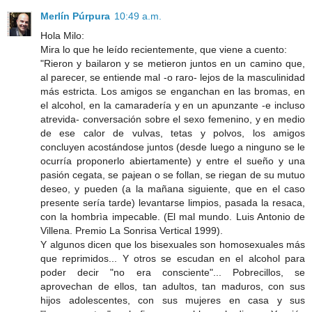
Merlín Púrpura
10:49 a.m.
Hola Milo:
Mira lo que he leído recientemente, que viene a cuento:
"Rieron y bailaron y se metieron juntos en un camino que,
al parecer, se entiende mal -o raro- lejos de la masculinidad
más estricta. Los amigos se enganchan en las bromas, en
el alcohol, en la camaradería y en un apunzante -e incluso
atrevida- conversación sobre el sexo femenino, y en medio
de ese calor de vulvas, tetas y polvos, los amigos
concluyen acostándose juntos (desde luego a ninguno se le
ocurría proponerlo abiertamente) y entre el sueño y una
pasión cegata, se pajean o se follan, se riegan de su mutuo
deseo, y pueden (a la mañana siguiente, que en el caso
presente sería tarde) levantarse limpios, pasada la resaca,
con la hombrìa impecable. (El mal mundo. Luis Antonio de
Villena. Premio La Sonrisa Vertical 1999).
Y algunos dicen que los bisexuales son homosexuales más
que reprimidos... Y otros se escudan en el alcohol para
poder decir "no era consciente"... Pobrecillos, se
aprovechan de ellos, tan adultos, tan maduros, con sus
hijos adolescentes, con sus mujeres en casa y sus