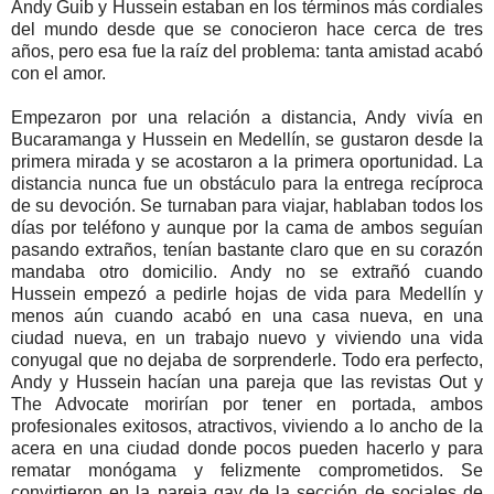
Andy Guib y Hussein estaban en los términos más cordiales
del mundo desde que se conocieron hace cerca de tres
años, pero esa fue la raíz del problema: tanta amistad acabó
con el amor.
Empezaron por una relación a distancia, Andy vivía en
Bucaramanga y Hussein en Medellín, se gustaron desde la
primera mirada y se acostaron a la primera oportunidad. La
distancia nunca fue un obstáculo para la entrega recíproca
de su devoción. Se turnaban para viajar, hablaban todos los
días por teléfono y aunque por la cama de ambos seguían
pasando extraños, tenían bastante claro que en su corazón
mandaba otro domicilio. Andy no se extrañó cuando
Hussein empezó a pedirle hojas de vida para Medellín y
menos aún cuando acabó en una casa nueva, en una
ciudad nueva, en un trabajo nuevo y viviendo una vida
conyugal que no dejaba de sorprenderle. Todo era perfecto,
Andy y Hussein hacían una pareja que las revistas Out y
The Advocate morirían por tener en portada, ambos
profesionales exitosos, atractivos, viviendo a lo ancho de la
acera en una ciudad donde pocos pueden hacerlo y para
rematar monógama y felizmente comprometidos. Se
convirtieron en la pareja gay de la sección de sociales de