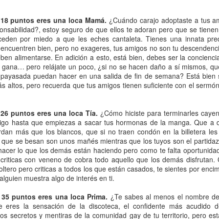
eó y Will y Grace se nos convirtieron en una mala copia de
Will
 del clóset cantando
Finally
a grito herido; Grace se convirti
a 18 puntos eres una loca Mamá.
¿Cuándo carajo adoptaste a tus a
 Vistos desde la distancia, él empezó el camino a "convertir
ponsabilidad?, estoy seguro de que ellos te adoran pero que se tiene
smo"; ella se resignó a compartirlo con cuanto hombre le 
ceden por miedo a que les eches cantaleta. Tienes una innata pred
í por quién sabe cuánto tiempo más, lo siguiente que vimos nos
encuentren bien, pero no exageres, tus amigos no son tu descendencia 
eben alimentarse. En adición a esto, está bien, debes ser la concienc
e gana… pero relájate un poco, ¿si no se hacen daño a sí mismos, qu
 de la tarde. No habíamos abierto la primera lata de tónica
payasada puedan hacer en una salida de fin de semana? Está bien se
ón de la mudanza al frente de la casa. Short North, el barrio g
ás altos, pero recuerda que tus amigos tienen suficiente con el serm
otros. Entonces Grace salió de la casa y lo abrazó y lo besó
i se le sale el muy colombiano “pagale pieza”. Nunca una mue
 26 puntos eres una loca Tía.
¿Cómo hiciste para terminarles cayen
había ofendido tanto: nos sacó de la truculenta historia que
ntigo hasta que empiezas a sacar tus hormonas de la manga. Que a 
ecién casados, cargaron el camión juntos mientras sus gat
rdan más que los blancos, que si no traen condón en la billetera le
os que se besan son unos mañés mientras que los tuyos son el partidaz
acer lo que los demás están haciendo pero como te falta oportunidad
criticas con veneno de cobra todo aquello que los demás disfrutan. C
ir al cine y tomarnos los cocteles en un bar. Si algo nos quedó
ltero pero criticas a todos los que están casados, te sientes por enci
, pero solo a medias: el amor puede ser ciego, pero los vecino
alguien muestra algo de interés en ti.
Publicado hace
5 days ago
por
Milo Gasa
 35 puntos eres una loca Prima.
¿Te sabes al menos el nombre de 
 eres la sensación de la discoteca, el confidente más acudido de
los secretos y mentiras de la comunidad gay de tu territorio, pero e