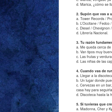
d. Marica, ¿cómo se 
2. Supón que vas a u
a. Tower Records / Pr
Decía mi abuela: “E
b. L’Occitane / Fedco /
relaciones no conve
c. Diesel / Chevignon /
escuché más de una v
d. Librería Nacional.
en términos de edad, 
haya crecido en una v
3. Tu razón fundame
conocer a mi primer 
a. Me queda cerca de 
b. Van tipos muy buen
todos los trató muy b
c. Las frutas y verdura
Lo dije en la entrada 
d. Las niñas de las ca
respecto. Y lo que d
4. Cuando vas de ru
demasiado grande p
a. Llegar a la discote
comienzo del verano
b. Un lugar donde pue
nuestra casa vueltas
c. Cervezas en un bar
casa hay para seguirla
que no cayeran las un
d. Discoteca hasta la 
vecino que en los do
Grace para no dejarl
5. Si tuvieras que c
unos 50 centímetros d
a. Madonna, Cher y Ky