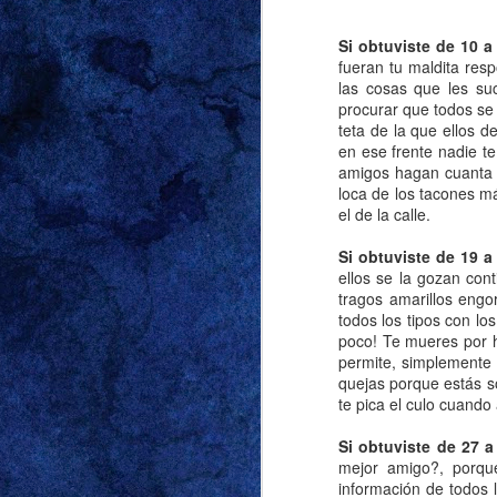
El chip se nos reset
cabezas, Will salió
Si obtuviste de 10 
barba, su pantalla.
fueran tu maldita res
auténtica de sí mi
las cosas que les su
Destinados a vivir as
procurar que todos se 
teta de la que ellos d
en ese frente nadie t
Domingo, dos o tres
amigos hagan cuanta 
estacionando el cami
loca de los tacones m
destino—pensamos nos
el de la calle.
a este servidor cas
Si obtuviste de 19 a
heterosexuales nos 
ellos se la gozan co
Felices como dos r
tragos amarillos engo
vecindario.
todos los tipos con l
poco! Te mueres por h
permite, simplemente 
Esa tarde preferimos 
quejas porque estás so
mi abuela tenía razón
te pica el culo cuando 
Si obtuviste de 27 a
mejor amigo?, porque
información de todos 