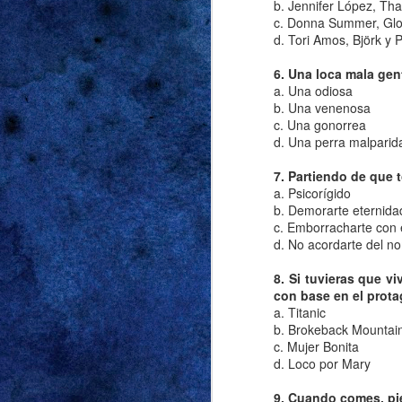
puerta tras cerrarla t
b. Jennifer López, Thal
c. Donna Summer, Glo
decidida a recordarm
d. Tori Amos, Björk y P
Las cábalas sobre 
6. Una loca mala gen
siguientes, pero pref
a. Una odiosa
sin agregar más det
b. Una venenosa
c. Una gonorrea
razones antedichas, 
d. Una perra malparid
gritaba “mi mamá me 
para el cumpleaños d
7. Partiendo de que 
desencadenó la obse
a. Psicorígido
fuck me shorts
. Sona
b. Demorarte eternida
c. Emborracharte con e
sospechas. Y las sosp
d. No acordarte del no
Supimos que había p
8. Si tuvieras que v
vodka-tonics en el po
con base en el protag
a. Titanic
casa fue mucho meno
b. Brokeback Mountai
volumen tan alto qu
c. Mujer Bonita
agravios que le espe
d. Loco por Mary
tampoco problemas 
incompatibilidad de 
9. Cuando comes, pi