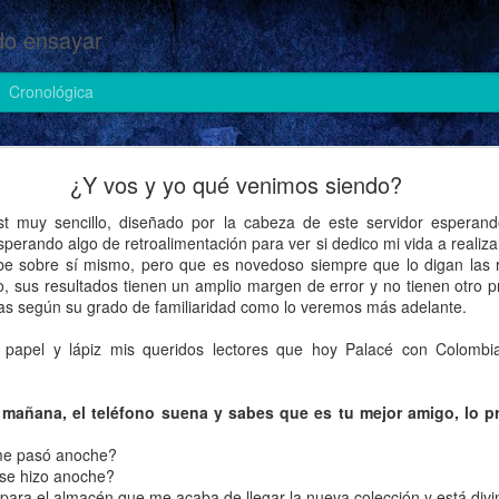
o ensayar
Cronológica
Cosas de heteros (II)
¿Y vos y yo qué venimos siendo?
est muy sencillo, diseñado por la cabeza de este servidor esperan
sperando algo de retroalimentación para ver si dedico mi vida a realiz
abe sobre sí mismo, pero que es novedoso siempre que lo digan las r
, sus resultados tienen un amplio margen de error y no tienen otro p
ocas según su grado de familiaridad como lo veremos más adelante.
papel y lápiz mis queridos lectores que hoy Palacé con Colombia
 mañana, el teléfono suena y sabes que es tu mejor amigo, lo p
 me pasó anoche?
 se hizo anoche?
para el almacén que me acaba de llegar la nueva colección y está divi