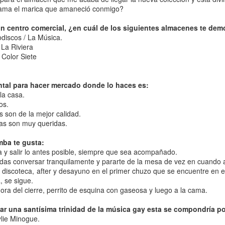
llama el marica que amaneció conmigo?
n centro comercial, ¿en cuál de los siguientes almacenes te de
odiscos / La Música.
l amor es ciego, pero los vecinos no” cuando quería opina
 La Riviera
ncionales. Por lo general, porque le lectore ha asumido 
 Color Siete
ez, el comentario se refería a parejas heterosexuales con algu
clase social o raza. Y sí, mi abuela era así de edadista, clasista
ersión distinta de Colombia, que tire la primera piedra. No vi
ntal para hacer mercado donde lo haces es:
novio, así que no sé qué tan homófoba era, pero conoció a muc
la casa.
os.
ien, así que la discusión sobre intersecciones termina aquí.
s son de la mejor calidad.
anterior: si mi radar detecta algo, quiero conversarlo con mi señ
jas son muy queridas.
etectaron tanto mi radar como el suyo, para el caso que conv
mba te gusta:
ara dejarlo pasar. Todo comenzó en un incierto jueves o 
ca y salir lo antes posible, siempre que sea acompañado.
 trajo consigo unos aguaceros de terror que tenían las plan
das conversar tranquilamente y pararte de la mesa de vez en cuando 
 miseria. Por eso, en cuanto escuché el primer trueno, salí a o
, discoteca, after y desayuno en el primer chuzo que se encuentre en 
, se sigue.
as sobre las otras. Mientras estaba en ello, vi a la vecina de
hora del cierre, perrito de esquina con gaseosa y luego a la cama.
s años que vivió en la cuadra no me molesté en preguntarle 
a anónima. No sé con exactitud qué pretendía, pero salió de la
rear una santísima trinidad de la música gay esta se compondría po
e alto, lo encendió, lo miró atentísima por un par de minutos y
lie Minogue.