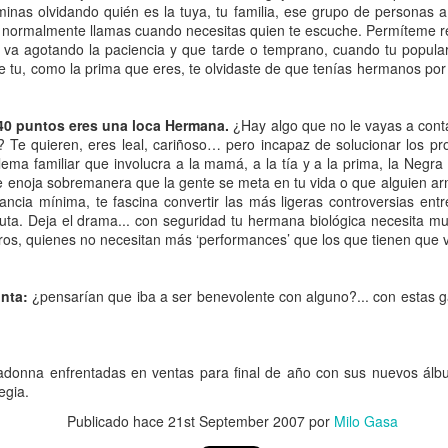
rminas olvidando quién es la tuya, tu familia, ese grupo de personas
0
Agregar un comentario
normalmente llamas cuando necesitas quien te escuche. Permíteme re
 va agotando la paciencia y que tarde o temprano, cuando tu popula
ue tu, como la prima que eres, te olvidaste de que tenías hermanos por
 40 puntos eres una loca Hermana.
¿Hay algo que no le vayas a con
Cosas de heteros
i? Te quieren, eres leal, cariñoso… pero incapaz de solucionar los p
lema familiar que involucra a la mamá, a la tía y a la prima, la Negr
e enoja sobremanera que la gente se meta en tu vida o que alguien ar
tancia mínima, te fascina convertir las más ligeras controversias en
uta. Deja el drama... con seguridad tu hermana biológica necesita m
ros, quienes no necesitan más ‘performances’ que los que tienen que ve
unta:
¿pensarían que iba a ser benevolente con alguno?... con estas 
adonna enfrentadas en ventas para final de año con sus nuevos álb
egia.
Publicado hace
21st September 2007
por
Milo Gasa