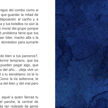
 & Grace.
En nuestras
ó en su good-Judy, su
migos del combo como si
se en la versión más
n que guardar la mitad de
pasara por delante.
isposición al cariño y a
 dejó boquiabiertos.
y tus bolsillos no son la
ia moral del grupo porque
é problema tiene que tus
 cuando vimos a Will
r líder, macho alfa o la
ay de la ciudad, como
ón doméstico para sumarle
 con tanta pasión que
stra de afecto entre
do bien a tus parceros?,
 habíamos imaginado.
dormir temprano, que los
os se despedían del
s pueden pegar algo, que
o del año… ¡deja vivir un
 o tu esnobismo no te lo
omo la tía solterona, te
 claro ese día fue que
ma del bien y del mal pero
s también.
aquel a quien llamas tu
l parche, la central de
stás tan rodeado de gente