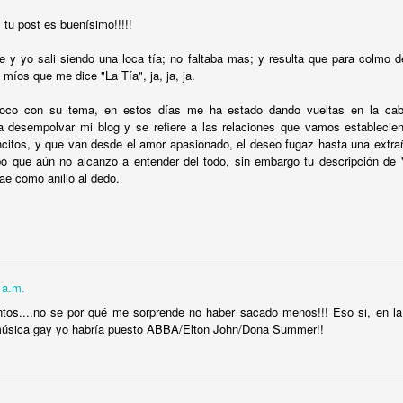
nas y de mí mismo y porque, en cierto sentido, comparte mi fascinación p
ración.
tu post es buenísimo!!!!!
ales, para el ejemplo con el que abro esta entrada, encierran un fascinante 
e y yo sali siendo una loca tía; no faltaba mas; y resulta que para colmo 
 que nunca decepciona si se le dedica la atención del caso. Nótese q
 míos que me dice "La Tía", ja, ja, ja.
sa llevar la contabilidad de las victorias y las derrotas de hombres y mujeres
go siendo (aunque menos fumado en estos últimos años) tengo muy claro que,
oco con su tema, en estos días me ha estado dando vueltas en la cab
 e, involuntariamente, suscitado el pánico de muchos hombres (cordial saludo
ra desempolvar mi blog y se refiere a las relaciones que vamos establecie
nen que esforzarse el triple para recibir un tercio del reconocimiento que s
citos, y que van desde el amor apasionado, el deseo fugaz hasta una extra
bo que aún no alcanzo a entender del todo, sin embargo tu descripción de "
ae como anillo al dedo.
ible que todavía me consideren un feminista muy, muy, muy fumado en algun
storiografía a cualquier
Guerra de los Sexos
que no sea la producida por Vene
aso. Al igual que en cualquier litigio, las guerras se ganan y se pierden,
o a un lado porque estoy convencido de que las negociaciones más interes
 a.m.
, en los álgidos debates que se suscitan en el sofá y en las mesas del co
stigos son las cobijas y las tablas de la cama. Y, muy especialmente, en 
s....no se por qué me sorprende no haber sacado menos!!! Eso si, en la 
nen ningún sentido para quienes no participan en ellos. Lo único que llega ha
 música gay yo habría puesto ABBA/Elton John/Dona Summer!!
eguir con el ejemplo) son las versiones que cada partícipe decide poner en cir
 puede ser más elocuente en este sentido. Mi antiguo estudiante no me e
wer
del sábado. Si se tomó la molestia fue para “quejarse” de que lo habían