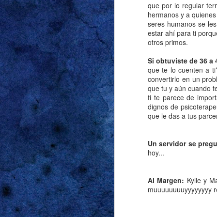
que por lo regular te
hermanos y a quienes 
seres humanos se les
estar ahí para ti porq
otros primos.
Si obtuviste de 36 a
JUL
que te lo cuenten a t
26
convertirlo en un prob
que tu y aún cuando t
ti te parece de impor
dignos de psicoterape
que le das a tus parce
Un servidor se preg
hoy...
Al Margen:
Kylie y M
muuuuuuuuyyyyyyyy r