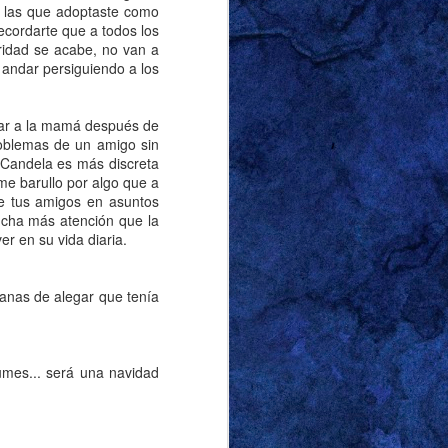
 a las que adoptaste como
cordarte que a todos los
ridad se acabe, no van a
 andar persiguiendo a los
tar a la mamá después de
roblemas de un amigo sin
a Candela es más discreta
me barullo por algo que a
tre tus amigos en asuntos
ucha más atención que la
r en su vida diaria.
ganas de alegar que tenía
umes... será una navidad