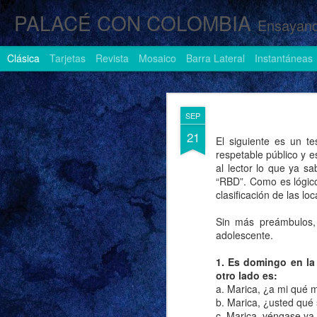
PALACÉ CON COLOMBIA
Ensayand
Clásica
Tarjetas
Revista
Mosaico
Barra Lateral
Instantáneas
AUG
SEP
1
21
El siguiente es un t
respetable público y e
al lector lo que ya s
“RBD”. Como es lógico
clasificación de las l
Sin más preámbulos, 
adolescente.
1. Es domingo en la
otro lado es:
a. Marica, ¿a mi qué
b. Marica, ¿usted qué
c. Marica, véngase ya 