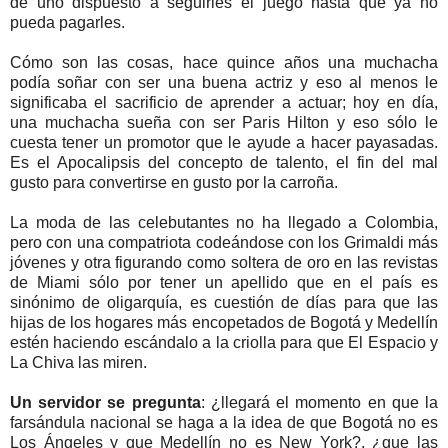
de uno dispuesto a seguirles el juego hasta que ya no
pueda pagarles.
Cómo son las cosas, hace quince años una muchacha
podía soñar con ser una buena actriz y eso al menos le
significaba el sacrificio de aprender a actuar; hoy en día,
una muchacha sueña con ser Paris Hilton y eso sólo le
cuesta tener un promotor que le ayude a hacer payasadas.
Es el Apocalipsis del concepto de talento, el fin del mal
gusto para convertirse en gusto por la carroña.
La moda de las celebutantes no ha llegado a Colombia,
pero con una compatriota codeándose con los Grimaldi más
jóvenes y otra figurando como soltera de oro en las revistas
de Miami sólo por tener un apellido que en el país es
sinónimo de oligarquía, es cuestión de días para que las
hijas de los hogares más encopetados de Bogotá y Medellín
estén haciendo escándalo a la criolla para que El Espacio y
La Chiva las miren.
Un servidor se pregunta
: ¿llegará el momento en que la
farsándula nacional se haga a la idea de que Bogotá no es
Los Ángeles y que Medellín no es New York?, ¿que las