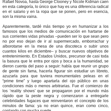
Rafael Novoa, hasta George Clooney y Nicole Kidman caen
en esta categoría, lo único que hay es una diferencia radical
en el salario y en la ropa que se ponen, pero en esencia,
son la misma vaina.
Aparentemente, tardé más tiempo yo en humanizar a los
famosos que los medios de comunicación en hartarse de
sus corrientes vidas privadas –pueden ser lo que sean pero
no por eso dejan de ir al supermercado, emborrachar y
alborotarse en la mesa de una discoteca o subir unos
cuantos kilos en diciembre– y buscar nuevos objetivos de
entretenimiento. En Estados Unidos, precursor de casi toda
la basura que le entra por ojos y boca a la humanidad, se
dieron cuenta del paso a seguir: había que reunir un grupo
de gente sin fama, hacerla figurar sin estudiar un libreto,
azuzarla para que tuviera monumentales peleas en el
“prime time” y luego apartarla del ojo público en unas
condiciones más o menos arbitrarias. Fue el comienzo de
los ‘reality shows’ que se propagaron por el mundo más
rápido que la peste negra y comenzaron a entregarle
celebridades fugaces que reinventaron el concepto de los
minutos de fama: ya no eran quince, eran como cinco,
contando con mucha suerte.