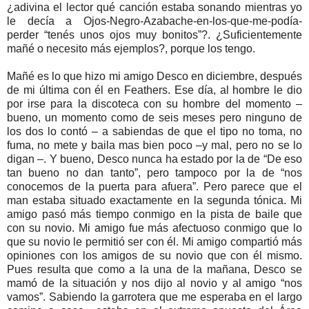
¿adivina el lector qué canción estaba sonando mientras yo
le decía a Ojos-Negro-Azabache-en-los-que-me-podía-
perder “tenés unos ojos muy bonitos”?. ¿Suficientemente
mañé o necesito más ejemplos?, porque los tengo.
Mañé es lo que hizo mi amigo Desco en diciembre, después
de mi última con él en Feathers. Ese día, al hombre le dio
por irse para la discoteca con su hombre del momento –
bueno, un momento como de seis meses pero ninguno de
los dos lo contó – a sabiendas de que el tipo no toma, no
fuma, no mete y baila mas bien poco –y mal, pero no se lo
digan –. Y bueno, Desco nunca ha estado por la de “De eso
tan bueno no dan tanto”, pero tampoco por la de “nos
conocemos de la puerta para afuera”. Pero parece que el
man estaba situado exactamente en la segunda tónica. Mi
amigo pasó más tiempo conmigo en la pista de baile que
con su novio. Mi amigo fue más afectuoso conmigo que lo
que su novio le permitió ser con él. Mi amigo compartió más
opiniones con los amigos de su novio que con él mismo.
Pues resulta que como a la una de la mañana, Desco se
mamó de la situación y nos dijo al novio y al amigo “nos
vamos”. Sabiendo la garrotera que me esperaba en el largo