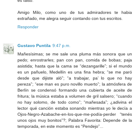
es falso.
Amigo Milo, como uno de tus admiradores te habia
extrañado, me alegra seguir contando con tus escritos.
Responder
Gustavo Puntila
9:47 p.m.
Mañesísimas; se me sale una pluma más sonora que un
pedo; enrostrarles; pan con pan, comida de bobas; paja
asistida; hasta que la cama se “dezangarille”; si el mundo
es un pañuelo, Medellín es una fina hebra; “se me paró
desde que dijiste aló”; “a trabajar, pa’ lo que no hay
pereza”; “ese man es puro novillo muerto”; la atmósfera de
Berlín se condensó formando una cubierta de aceite de
fritura; la música estaba a volumen de gril salsero; “cuando
no hay solomo, de todo como”; “mañesada”; ¿adivina el
lector qué canción estaba sonando mientras yo le decía a
Ojos-Negro-Azabache-en-los-que-me-podía-perder “tenés
unos ojos muy bonitos”?; Palabra Favorita: Depende de la
temporada, en este momento es “Pendejo”...