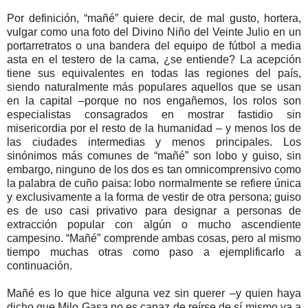
Por definición, “mañé” quiere decir, de mal gusto, hortera,
vulgar como una foto del Divino Niño del Veinte Julio en un
portarretratos o una bandera del equipo de fútbol a media
asta en el testero de la cama, ¿se entiende? La acepción
tiene sus equivalentes en todas las regiones del país,
siendo naturalmente más populares aquellos que se usan
en la capital –porque no nos engañemos, los rolos son
especialistas consagrados en mostrar fastidio sin
misericordia por el resto de la humanidad – y menos los de
las ciudades intermedias y menos principales. Los
sinónimos más comunes de “mañé” son lobo y guiso, sin
embargo, ninguno de los dos es tan omnicomprensivo como
la palabra de cuño paisa: lobo normalmente se refiere única
y exclusivamente a la forma de vestir de otra persona; guiso
es de uso casi privativo para designar a personas de
extracción popular con algún o mucho ascendiente
campesino. “Mañé” comprende ambas cosas, pero al mismo
tiempo muchas otras como paso a ejemplificarlo a
continuación.
Mañé es lo que hice alguna vez sin querer –y quien haya
dicho que Milo Gasa no es capaz de reírse de sí mismo va a