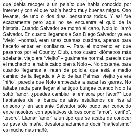
que debía recoger a un pelaíto que había conocido por
Internet y con el que había hecho muy buenas migas. Otro
levante, de uno o dos días, pensamos todos. Y así fue
exactamente pero aquí no se encuentra el quid de la
historia. Cuando Salvador se montó al carro, Nolo lo llamó
Salvador. En cuanto llegamos a San Diego Salvador ya era
“viejo” –normal, eran unas cuantas cuadras, apenas para
hacerlo entrar en confianza –. Para el momento en que
pasamos por el Country Club, unos cuatro kilómetros más
adelante, viejo era “viejito” –igualmente normal, parecía que
el muchacho le había caído bien a Nolo –. No obstante, para
cuando llegamos al retén de policía, que está a medio
camino de la llegada al Alto de las Palmas, viejito ya era
“niño”, parecía que Nolo empezaba a sacar las garras. No
faltaba nada para llegar al antiguo bungee cuando Nolo la
soltó “amor, ¿puedes cambiar la emisora por favor?” Los
habitantes de la banca de atrás estallamos de risa al
unísono y en adelante Salvador sólo pudo ser conocido
entre nosotros con apelativos dulces como “amor”, “cariño”,
“tesoro”. Llamar “amor” a un tipo que se acaba de conocer
se pasa de mañé, desafortunadamente decir “mañesísimo”
es mucho más mañé.