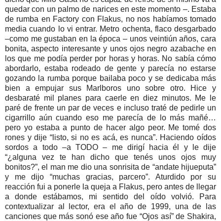
quedar con un palmo de narices en este momento –. Estaba
de rumba en Factory con Flakus, no nos habíamos tomado
media cuando lo vi entrar. Metro ochenta, flaco desgarbado
–como me gustaban en la época – unos veintiún años, cara
bonita, aspecto interesante y unos ojos negro azabache en
los que me podía perder por horas y horas. No sabía cómo
abordarlo, estaba rodeado de gente y parecía no estarse
gozando la rumba porque bailaba poco y se dedicaba más
bien a empujar sus Marlboros uno sobre otro. Hice y
desbaraté mil planes para caerle en diez minutos. Me le
paré de frente un par de veces e incluso traté de pedirle un
cigarrillo aún cuando eso me parecía de lo más mañé…
pero yo estaba a punto de hacer algo peor. Me tomé dos
rones y dije “listo, si no es acá, es nunca”. Haciendo oídos
sordos a todo –a TODO – me dirigí hacia él y le dije
“¿alguna vez te han dicho que tenés unos ojos muy
bonitos?”, el man me dio una sonrisita de “andate hijueputa”
y me dijo “muchas gracias, parcero”. Aturdido por su
reacción fui a ponerle la queja a Flakus, pero antes de llegar
a donde estábamos, mi sentido del oído volvió. Para
contextualizar al lector, era el año de 1999, una de las
canciones que más sonó ese año fue “Ojos así” de Shakira,