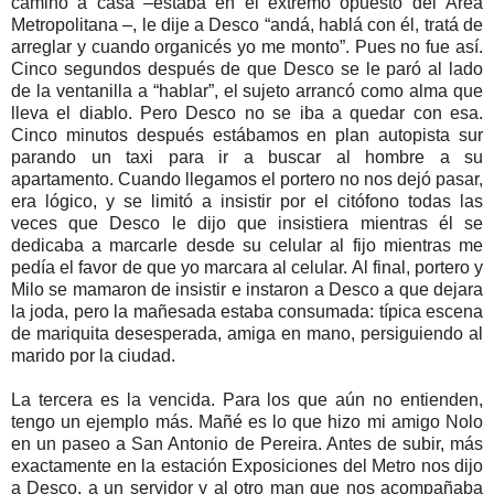
camino a casa –estaba en el extremo opuesto del Área
Metropolitana –, le dije a Desco “andá, hablá con él, tratá de
arreglar y cuando organicés yo me monto”. Pues no fue así.
Cinco segundos después de que Desco se le paró al lado
de la ventanilla a “hablar”, el sujeto arrancó como alma que
lleva el diablo. Pero Desco no se iba a quedar con esa.
Cinco minutos después estábamos en plan autopista sur
parando un taxi para ir a buscar al hombre a su
apartamento. Cuando llegamos el portero no nos dejó pasar,
era lógico, y se limitó a insistir por el citófono todas las
veces que Desco le dijo que insistiera mientras él se
dedicaba a marcarle desde su celular al fijo mientras me
pedía el favor de que yo marcara al celular. Al final, portero y
Milo se mamaron de insistir e instaron a Desco a que dejara
la joda, pero la mañesada estaba consumada: típica escena
de mariquita desesperada, amiga en mano, persiguiendo al
marido por la ciudad.
La tercera es la vencida. Para los que aún no entienden,
tengo un ejemplo más. Mañé es lo que hizo mi amigo Nolo
en un paseo a San Antonio de Pereira. Antes de subir, más
exactamente en la estación Exposiciones del Metro nos dijo
a Desco, a un servidor y al otro man que nos acompañaba