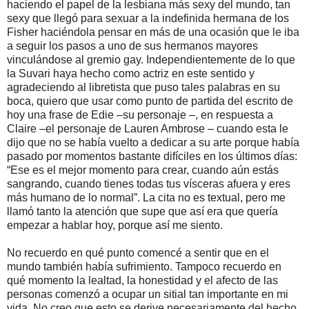
haciendo el papel de la lesbiana más sexy del mundo, tan
sexy que llegó para sexuar a la indefinida hermana de los
Fisher haciéndola pensar en más de una ocasión que le iba
a seguir los pasos a uno de sus hermanos mayores
vinculándose al gremio gay. Independientemente de lo que
la Suvari haya hecho como actriz en este sentido y
agradeciendo al libretista que puso tales palabras en su
boca, quiero que usar como punto de partida del escrito de
hoy una frase de Edie –su personaje –, en respuesta a
Claire –el personaje de Lauren Ambrose – cuando esta le
dijo que no se había vuelto a dedicar a su arte porque había
pasado por momentos bastante difíciles en los últimos días:
“Ese es el mejor momento para crear, cuando aún estás
sangrando, cuando tienes todas tus vísceras afuera y eres
más humano de lo normal”. La cita no es textual, pero me
llamó tanto la atención que supe que así era que quería
empezar a hablar hoy, porque así me siento.
No recuerdo en qué punto comencé a sentir que en el
mundo también había sufrimiento. Tampoco recuerdo en
qué momento la lealtad, la honestidad y el afecto de las
personas comenzó a ocupar un sitial tan importante en mi
vida. No creo que esto se derive necesariamente del hecho