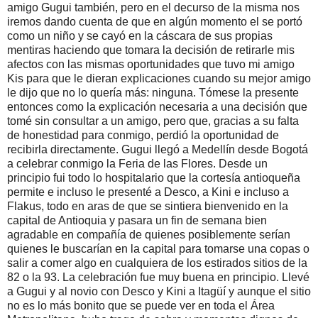
amigo Gugui también, pero en el decurso de la misma nos
iremos dando cuenta de que en algún momento el se portó
como un niño y se cayó en la cáscara de sus propias
mentiras haciendo que tomara la decisión de retirarle mis
afectos con las mismas oportunidades que tuvo mi amigo
Kis para que le dieran explicaciones cuando su mejor amigo
le dijo que no lo quería más: ninguna. Tómese la presente
entonces como la explicación necesaria a una decisión que
tomé sin consultar a un amigo, pero que, gracias a su falta
de honestidad para conmigo, perdió la oportunidad de
recibirla directamente. Gugui llegó a Medellín desde Bogotá
a celebrar conmigo la Feria de las Flores. Desde un
principio fui todo lo hospitalario que la cortesía antioqueña
permite e incluso le presenté a Desco, a Kini e incluso a
Flakus, todo en aras de que se sintiera bienvenido en la
capital de Antioquia y pasara un fin de semana bien
agradable en compañía de quienes posiblemente serían
quienes le buscarían en la capital para tomarse una copas o
salir a comer algo en cualquiera de los estirados sitios de la
82 o la 93. La celebración fue muy buena en principio. Llevé
a Gugui y al novio con Desco y Kini a Itagüí y aunque el sitio
no es lo más bonito que se puede ver en toda el Área