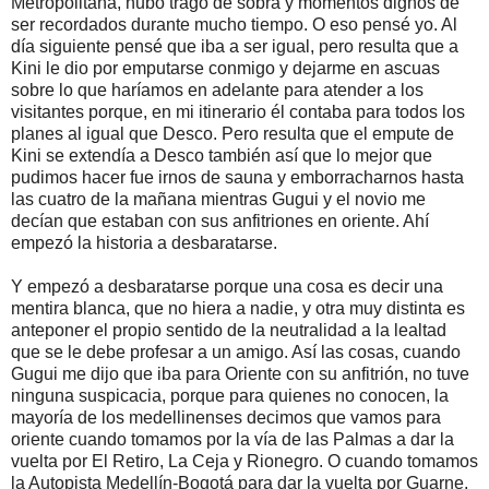
Metropolitana, hubo trago de sobra y momentos dignos de
ser recordados durante mucho tiempo. O eso pensé yo. Al
día siguiente pensé que iba a ser igual, pero resulta que a
Kini le dio por emputarse conmigo y dejarme en ascuas
sobre lo que haríamos en adelante para atender a los
visitantes porque, en mi itinerario él contaba para todos los
planes al igual que Desco. Pero resulta que el empute de
Kini se extendía a Desco también así que lo mejor que
pudimos hacer fue irnos de sauna y emborracharnos hasta
las cuatro de la mañana mientras Gugui y el novio me
decían que estaban con sus anfitriones en oriente. Ahí
empezó la historia a desbaratarse.
Y empezó a desbaratarse porque una cosa es decir una
mentira blanca, que no hiera a nadie, y otra muy distinta es
anteponer el propio sentido de la neutralidad a la lealtad
que se le debe profesar a un amigo. Así las cosas, cuando
Gugui me dijo que iba para Oriente con su anfitrión, no tuve
ninguna suspicacia, porque para quienes no conocen, la
mayoría de los medellinenses decimos que vamos para
oriente cuando tomamos por la vía de las Palmas a dar la
vuelta por El Retiro, La Ceja y Rionegro. O cuando tomamos
la Autopista Medellín-Bogotá para dar la vuelta por Guarne,