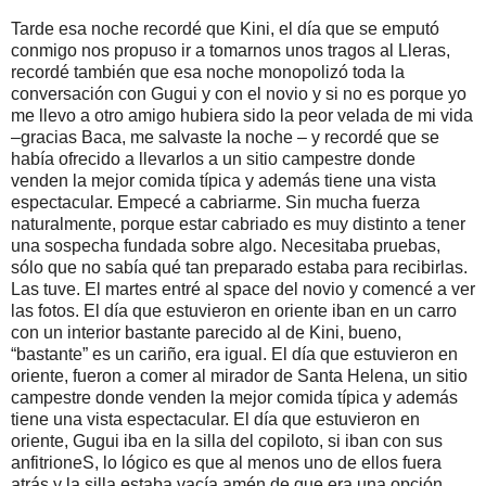
Tarde esa noche recordé que Kini, el día que se emputó
conmigo nos propuso ir a tomarnos unos tragos al Lleras,
recordé también que esa noche monopolizó toda la
conversación con Gugui y con el novio y si no es porque yo
me llevo a otro amigo hubiera sido la peor velada de mi vida
–gracias Baca, me salvaste la noche – y recordé que se
había ofrecido a llevarlos a un sitio campestre donde
venden la mejor comida típica y además tiene una vista
espectacular. Empecé a cabriarme. Sin mucha fuerza
naturalmente, porque estar cabriado es muy distinto a tener
una sospecha fundada sobre algo. Necesitaba pruebas,
sólo que no sabía qué tan preparado estaba para recibirlas.
Las tuve. El martes entré al space del novio y comencé a ver
las fotos. El día que estuvieron en oriente iban en un carro
con un interior bastante parecido al de Kini, bueno,
“bastante” es un cariño, era igual. El día que estuvieron en
oriente, fueron a comer al mirador de Santa Helena, un sitio
campestre donde venden la mejor comida típica y además
tiene una vista espectacular. El día que estuvieron en
oriente, Gugui iba en la silla del copiloto, si iban con sus
anfitrioneS, lo lógico es que al menos uno de ellos fuera
atrás y la silla estaba vacía amén de que era una opción