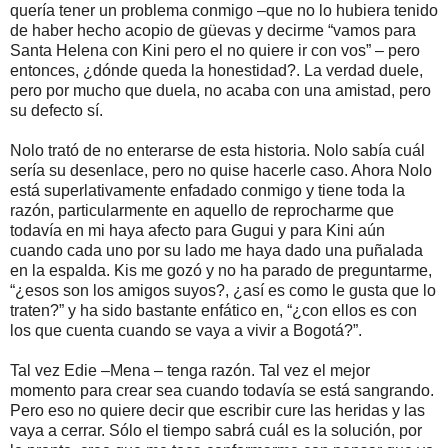
quería tener un problema conmigo –que no lo hubiera tenido
de haber hecho acopio de güevas y decirme “vamos para
Santa Helena con Kini pero el no quiere ir con vos” – pero
entonces, ¿dónde queda la honestidad?. La verdad duele,
pero por mucho que duela, no acaba con una amistad, pero
su defecto sí.
Nolo trató de no enterarse de esta historia. Nolo sabía cuál
sería su desenlace, pero no quise hacerle caso. Ahora Nolo
está superlativamente enfadado conmigo y tiene toda la
razón, particularmente en aquello de reprocharme que
todavía en mi haya afecto para Gugui y para Kini aún
cuando cada uno por su lado me haya dado una puñalada
en la espalda. Kis me gozó y no ha parado de preguntarme,
“¿esos son los amigos suyos?, ¿así es como le gusta que lo
traten?” y ha sido bastante enfático en, “¿con ellos es con
los que cuenta cuando se vaya a vivir a Bogotá?”.
Tal vez Edie –Mena – tenga razón. Tal vez el mejor
momento para crear sea cuando todavía se está sangrando.
Pero eso no quiere decir que escribir cure las heridas y las
vaya a cerrar. Sólo el tiempo sabrá cuál es la solución, por