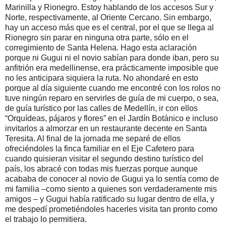
Marinilla y Rionegro. Estoy hablando de los accesos Sur y
Norte, respectivamente, al Oriente Cercano. Sin embargo,
hay un acceso más que es el central, por el que se llega al
Rionegro sin parar en ninguna otra parte, sólo en el
corregimiento de Santa Helena. Hago esta aclaración
porque ni Gugui ni el novio sabían para donde iban, pero su
anfitrión era medellinense, era prácticamente imposible que
no les anticipara siquiera la ruta. No ahondaré en esto
porque al día siguiente cuando me encontré con los rolos no
tuve ningún reparo en servirles de guía de mi cuerpo, o sea,
de guía turístico por las calles de Medellín, ir con ellos
“Orquídeas, pájaros y flores” en el Jardín Botánico e incluso
invitarlos a almorzar en un restaurante decente en Santa
Teresita. Al final de la jornada me separé de ellos
ofreciéndoles la finca familiar en el Eje Cafetero para
cuando quisieran visitar el segundo destino turístico del
país, los abracé con todas mis fuerzas porque aunque
acababa de conocer al novio de Gugui ya lo sentía como de
mi familia –como siento a quienes son verdaderamente mis
amigos – y Gugui había ratificado su lugar dentro de ella, y
me despedí prometiéndoles hacerles visita tan pronto como
el trabajo lo permitiera.