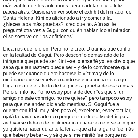
más viable que los anfitriones fueran adelante y la feliz
pareja atrás. Quisiera volver sobre el exhibit del mirador de
Santa Helena: Kini es aficionado a ir y comer allá.
¿Necesitaba más pruebas?, creo que no. Aún así le
pregunté otra vez a Gugui con quién habían ido al mirador,
el se sostuvo en “los anfitriones”.
Digamos que le creo. Pero no le creo. Digamos que confío
en la lealtad de Gugui. Pero desconfío demasiado de lo
intrigante que puede ser Kini –se lo enseñé yo, es obvio que
sepa qué tan rastrero puede ser – y de lo convincente que
puede ser cuando quiere hacerse la víctima y de lo
mitómano que se vuelve cuando se encapricha con algo.
Digamos que el afecto de Gugui es a prueba de esas cosas.
Pero el mío no. Yo no estoy por la de decir “es que si un
amigo no sale conmigo, no me quiere”, pero tampoco estoy
para que me anden diciendo mentiras. Si Gugui fue a
oriente con Kini, muy bien para el, excelente, espectacular,
ojalá la haya pasado rico porque el no fue a Medellín para
archivarse debajo de mi itinerario ni para someterse a lo que
yo quisiera hacer durante la feria –que a la larga no fue más
que beber y beber –, y sé que si me mintió fue porque no